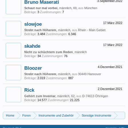
Bruno Maserati
3.September.2022
Schaut nur mal vorbei
, männlich, 69,
aus
München
Beiträge:
3
Zustimmungen:
7
slowjoe
17.März.2022
Strebt nach Höherem
, männlich,
aus
Rhein - Main Gebiet
Beiträge:
3.484
Zustimmungen:
6.346
skahde
17.März.2022
Nicht zu schüchtern zum Reden
, männlich
Beiträge:
34
Zustimmungen:
76
Bloozer
4.Dezember.2021
Strebt nach Höherem
, männlich,
aus
30449 Hannover
Beiträge:
2.019
Zustimmungen:
887
Rick
2.Dezember.2021
Gehört zum Inventar
, männlich, 62,
aus
D-74613 Öhringen
Beiträge:
14.577
Zustimmungen:
21.225
Home
Foren
Instrumente und Zubehör
Sonstige Instrumente
EMEO "Übesax" - erste Erfahrungen