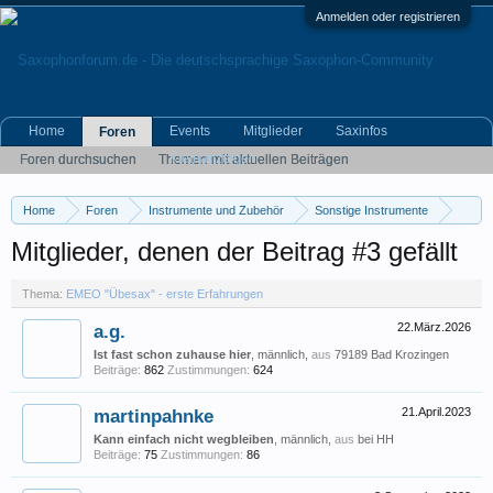
Anmelden oder registrieren
Home
Events
Mitglieder
Saxinfos
Foren
Kleinanzeigen
Foren durchsuchen
Themen mit aktuellen Beiträgen
Home
Foren
Instrumente und Zubehör
Sonstige Instrumente
EMEO "Übesax" - erste Erfahrungen
Mitglieder, denen der Beitrag #3 gefällt
Thema:
EMEO "Übesax" - erste Erfahrungen
a.g.
22.März.2026
Ist fast schon zuhause hier
, männlich,
aus
79189 Bad Krozingen
Beiträge:
862
Zustimmungen:
624
martinpahnke
21.April.2023
Kann einfach nicht wegbleiben
, männlich,
aus
bei HH
Beiträge:
75
Zustimmungen:
86