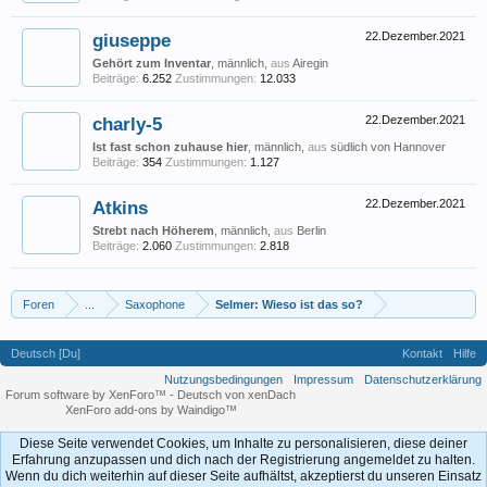
giuseppe
22.Dezember.2021
Gehört zum Inventar
, männlich,
aus
Airegin
Beiträge:
6.252
Zustimmungen:
12.033
charly-5
22.Dezember.2021
Ist fast schon zuhause hier
, männlich,
aus
südlich von Hannover
Beiträge:
354
Zustimmungen:
1.127
Atkins
22.Dezember.2021
Strebt nach Höherem
, männlich,
aus
Berlin
Beiträge:
2.060
Zustimmungen:
2.818
Foren
...
Saxophone
Selmer: Wieso ist das so?
Deutsch [Du]
Kontakt
Hilfe
Nutzungsbedingungen
Impressum
Datenschutzerklärung
Forum software by XenForo™
-
Deutsch von xenDach
XenForo add-ons by Waindigo™
Diese Seite verwendet Cookies, um Inhalte zu personalisieren, diese deiner
Erfahrung anzupassen und dich nach der Registrierung angemeldet zu halten.
Wenn du dich weiterhin auf dieser Seite aufhältst, akzeptierst du unseren Einsatz