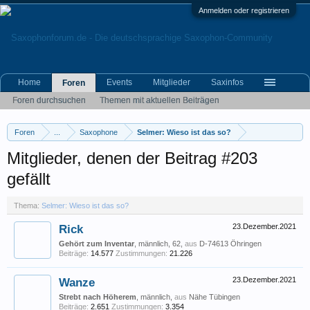
Anmelden oder registrieren
Home
Events
Mitglieder
Saxinfos
Foren
Foren durchsuchen
Themen mit aktuellen Beiträgen
Foren
...
Saxophone
Selmer: Wieso ist das so?
Mitglieder, denen der Beitrag #203
gefällt
Thema:
Selmer: Wieso ist das so?
Rick
23.Dezember.2021
Gehört zum Inventar
, männlich, 62,
aus
D-74613 Öhringen
Beiträge:
14.577
Zustimmungen:
21.226
Wanze
23.Dezember.2021
Strebt nach Höherem
, männlich,
aus
Nähe Tübingen
Beiträge:
2.651
Zustimmungen:
3.354