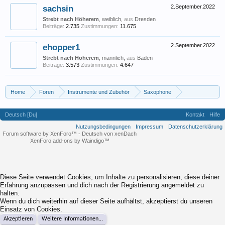
sachsin
2.September.2022
Strebt nach Höherem
, weiblich,
aus
Dresden
Beiträge:
2.735
Zustimmungen:
11.675
ehopper1
2.September.2022
Strebt nach Höherem
, männlich,
aus
Baden
Beiträge:
3.573
Zustimmungen:
4.647
Home
Foren
Instrumente und Zubehör
Saxophone
SELMER Alt-Supreme - Neuvorstellung
Deutsch [Du]
Kontakt
Hilfe
Nutzungsbedingungen
Impressum
Datenschutzerklärung
Forum software by XenForo™
-
Deutsch von xenDach
XenForo add-ons by Waindigo™
Diese Seite verwendet Cookies, um Inhalte zu personalisieren, diese deiner
Erfahrung anzupassen und dich nach der Registrierung angemeldet zu
halten.
Wenn du dich weiterhin auf dieser Seite aufhältst, akzeptierst du unseren
Einsatz von Cookies.
Akzeptieren
Weitere Informationen...