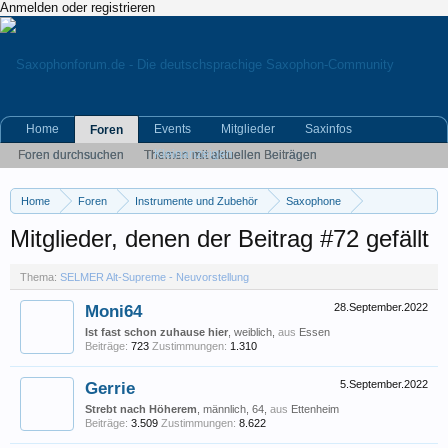
Anmelden oder registrieren
Home
Events
Mitglieder
Saxinfos
Foren
Kleinanzeigen
Foren durchsuchen
Themen mit aktuellen Beiträgen
Home
Foren
Instrumente und Zubehör
Saxophone
SELMER Alt-Supreme - Neuvorstellung
Mitglieder, denen der Beitrag #72 gefällt
Thema:
SELMER Alt-Supreme - Neuvorstellung
Moni64
28.September.2022
Ist fast schon zuhause hier
, weiblich,
aus
Essen
Beiträge:
723
Zustimmungen:
1.310
Gerrie
5.September.2022
Strebt nach Höherem
, männlich, 64,
aus
Ettenheim
Beiträge:
3.509
Zustimmungen:
8.622