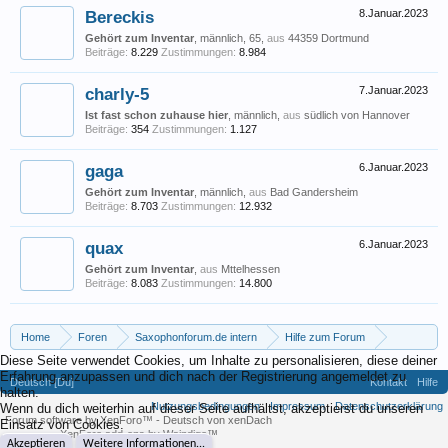
Bereckis
8.Januar.2023
Gehört zum Inventar
, männlich, 65,
aus
44359 Dortmund
Beiträge:
8.229
Zustimmungen:
8.984
charly-5
7.Januar.2023
Ist fast schon zuhause hier
, männlich,
aus
südlich von Hannover
Beiträge:
354
Zustimmungen:
1.127
gaga
6.Januar.2023
Gehört zum Inventar
, männlich,
aus
Bad Gandersheim
Beiträge:
8.703
Zustimmungen:
12.932
quax
6.Januar.2023
Gehört zum Inventar
,
aus
Mttelhessen
Beiträge:
8.083
Zustimmungen:
14.800
Home
Foren
Saxophonforum.de intern
Hilfe zum Forum
Diese Seite verwendet Cookies, um Inhalte zu personalisieren, diese deiner
Plattformen-Steuertransparenzgesetz - PStTG
Erfahrung anzupassen und dich nach der Registrierung angemeldet zu
Deutsch [Du]
Kontakt
Hilfe
halten.
Nutzungsbedingungen
Impressum
Datenschutzerklärung
Wenn du dich weiterhin auf dieser Seite aufhältst, akzeptierst du unseren
Forum software by XenForo™
-
Deutsch von xenDach
Einsatz von Cookies.
XenForo add-ons by Waindigo™
Akzeptieren
Weitere Informationen...