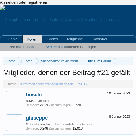
Anmelden oder registrieren
Home
Events
Mitglieder
Saxinfos
Foren
Kleinanzeigen
Foren durchsuchen
Themen mit aktuellen Beiträgen
Home
Foren
Saxophonforum.de intern
Hilfe zum Forum
Plattformen-Steuertransparenzgesetz - PStTG
Mitglieder, denen der Beitrag #21 gefällt
Thema:
Plattformen-Steuertransparenzgesetz - PStTG
hoschi
10.Januar.2023
R.I.P.
, männlich
Beiträge:
2.829
Zustimmungen:
6.720
giuseppe
8.Januar.2023
Gehört zum Inventar
, männlich,
aus
Airegin
Beiträge:
6.246
Zustimmungen:
12.018