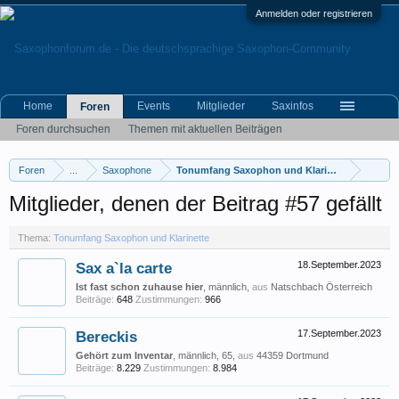
Anmelden oder registrieren
Home
Events
Mitglieder
Saxinfos
Foren
Foren durchsuchen
Themen mit aktuellen Beiträgen
Foren
...
Saxophone
Tonumfang Saxophon und Klarinette
Mitglieder, denen der Beitrag #57 gefällt
Thema:
Tonumfang Saxophon und Klarinette
Sax a`la carte
18.September.2023
Ist fast schon zuhause hier
, männlich,
aus
Natschbach Österreich
Beiträge:
648
Zustimmungen:
966
Bereckis
17.September.2023
Gehört zum Inventar
, männlich, 65,
aus
44359 Dortmund
Beiträge:
8.229
Zustimmungen:
8.984