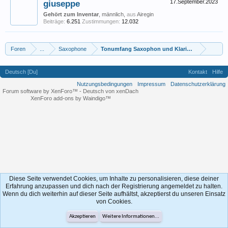
giuseppe
17.September.2023
Gehört zum Inventar
, männlich,
aus
Airegin
Beiträge:
6.251
Zustimmungen:
12.032
Foren
...
Saxophone
Tonumfang Saxophon und Klarinette
Deutsch [Du]
Kontakt
Hilfe
Nutzungsbedingungen
Impressum
Datenschutzerklärung
Forum software by XenForo™
-
Deutsch von xenDach
XenForo add-ons by Waindigo™
Diese Seite verwendet Cookies, um Inhalte zu personalisieren, diese deiner
Erfahrung anzupassen und dich nach der Registrierung angemeldet zu halten.
Wenn du dich weiterhin auf dieser Seite aufhältst, akzeptierst du unseren Einsatz
von Cookies.
Akzeptieren
Weitere Informationen...