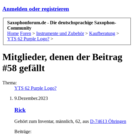
Anmelden oder registrieren
Saxophonforum.de - Die deutschsprachige Saxophon-
Community
Home
Foren
>
Instrumente und Zubehör
>
Kaufberatung
>
YTS 62 Purple Logo?
>
Mitglieder, denen der Beitrag
#58 gefällt
Thema:
YTS 62 Purple Logo?
9.Dezember.2023
Rick
Gehört zum Inventar
, männlich, 62,
aus
D-74613 Öhringen
Beiträge: