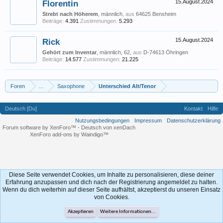
Florentin
15.August.2024
Strebt nach Höherem
, männlich,
aus
64625 Bensheim
Beiträge:
4.391
Zustimmungen:
5.293
Rick
15.August.2024
Gehört zum Inventar
, männlich, 62,
aus
D-74613 Öhringen
Beiträge:
14.577
Zustimmungen:
21.225
Foren
...
Saxophone
Unterschied Alt/Tenor
Deutsch [Du]
Kontakt
Hilfe
Nutzungsbedingungen
Impressum
Datenschutzerklärung
Forum software by XenForo™
-
Deutsch von xenDach
XenForo add-ons by Waindigo™
Diese Seite verwendet Cookies, um Inhalte zu personalisieren, diese deiner
Erfahrung anzupassen und dich nach der Registrierung angemeldet zu halten.
Wenn du dich weiterhin auf dieser Seite aufhältst, akzeptierst du unseren Einsatz
von Cookies.
Akzeptieren
Weitere Informationen...