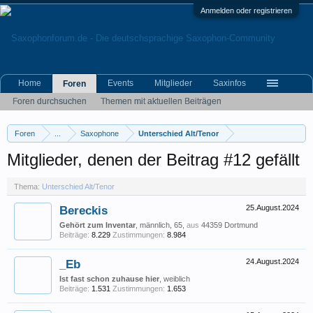
Anmelden oder registrieren
Home
Events
Mitglieder
Saxinfos
Foren
Foren durchsuchen
Themen mit aktuellen Beiträgen
Foren
...
Saxophone
Unterschied Alt/Tenor
Mitglieder, denen der Beitrag #12 gefällt
Thema:
Unterschied Alt/Tenor
Bereckis
25.August.2024
Gehört zum Inventar
, männlich, 65,
aus
44359 Dortmund
Beiträge:
8.229
Zustimmungen:
8.984
_Eb
24.August.2024
Ist fast schon zuhause hier
, weiblich
Beiträge:
1.531
Zustimmungen:
1.653