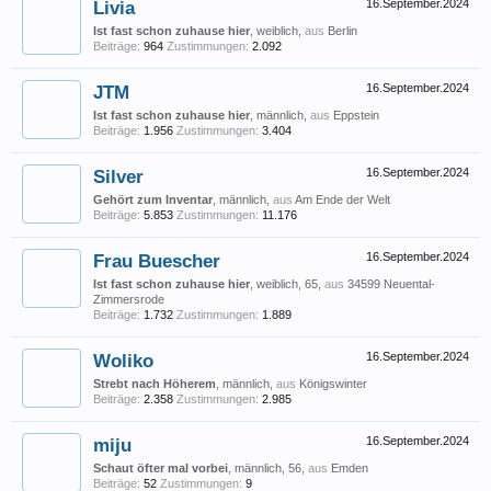
Livia
16.September.2024
Ist fast schon zuhause hier
, weiblich,
aus
Berlin
Beiträge:
964
Zustimmungen:
2.092
JTM
16.September.2024
Ist fast schon zuhause hier
, männlich,
aus
Eppstein
Beiträge:
1.956
Zustimmungen:
3.404
Silver
16.September.2024
Gehört zum Inventar
, männlich,
aus
Am Ende der Welt
Beiträge:
5.853
Zustimmungen:
11.176
Frau Buescher
16.September.2024
Ist fast schon zuhause hier
, weiblich, 65,
aus
34599 Neuental-
Zimmersrode
Beiträge:
1.732
Zustimmungen:
1.889
Woliko
16.September.2024
Strebt nach Höherem
, männlich,
aus
Königswinter
Beiträge:
2.358
Zustimmungen:
2.985
miju
16.September.2024
Schaut öfter mal vorbei
, männlich, 56,
aus
Emden
Beiträge:
52
Zustimmungen:
9