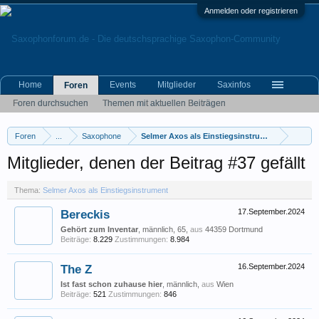
Anmelden oder registrieren
Home
Events
Mitglieder
Saxinfos
Foren
Foren durchsuchen
Themen mit aktuellen Beiträgen
Foren
...
Saxophone
Selmer Axos als Einstiegsinstrument
Mitglieder, denen der Beitrag #37 gefällt
Thema:
Selmer Axos als Einstiegsinstrument
Bereckis
17.September.2024
Gehört zum Inventar
, männlich, 65,
aus
44359 Dortmund
Beiträge:
8.229
Zustimmungen:
8.984
The Z
16.September.2024
Ist fast schon zuhause hier
, männlich,
aus
Wien
Beiträge:
521
Zustimmungen:
846