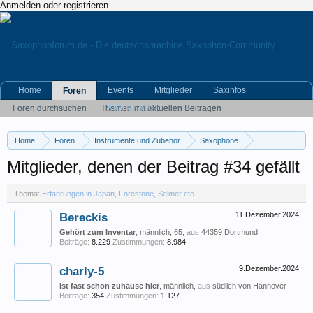
Anmelden oder registrieren
Home
Events
Mitglieder
Saxinfos
Foren
Kleinanzeigen
Foren durchsuchen
Themen mit aktuellen Beiträgen
Home
Foren
Instrumente und Zubehör
Saxophone
Erfahrungen in Japan, Forestone, Selmer etc.
Mitglieder, denen der Beitrag #34 gefällt
Thema:
Erfahrungen in Japan, Forestone, Selmer etc.
Bereckis
11.Dezember.2024
Gehört zum Inventar
, männlich, 65,
aus
44359 Dortmund
Beiträge:
8.229
Zustimmungen:
8.984
charly-5
9.Dezember.2024
Ist fast schon zuhause hier
, männlich,
aus
südlich von Hannover
Beiträge:
354
Zustimmungen:
1.127