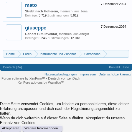
mato
7.Dezember.2024
Strebt nach Höherem
, männlich,
aus
Jena
Beiträge:
3.719
Zustimmungen:
5.912
giuseppe
7.Dezember.2024
Gehört zum Inventar
, männlich,
aus
Airegin
Beiträge:
6.246
Zustimmungen:
12.018
Home
Foren
Instrumente und Zubehör
Saxophone
Erfahrungen in Japan, Forestone, Selmer etc.
Deutsch [Du]
Kontakt
Hilfe
Nutzungsbedingungen
Impressum
Datenschutzerklärung
Forum software by XenForo™
-
Deutsch von xenDach
XenForo add-ons by Waindigo™
Diese Seite verwendet Cookies, um Inhalte zu personalisieren, diese deiner
Erfahrung anzupassen und dich nach der Registrierung angemeldet zu
halten.
Wenn du dich weiterhin auf dieser Seite aufhältst, akzeptierst du unseren
Einsatz von Cookies.
Akzeptieren
Weitere Informationen...