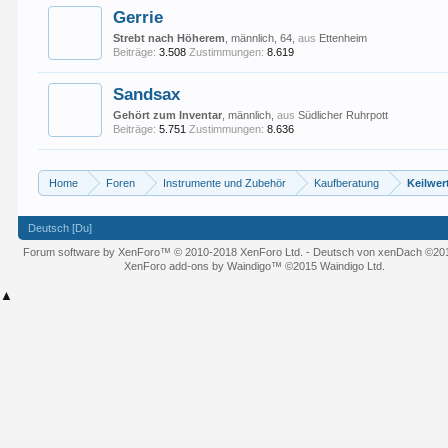
Gerrie
Strebt nach Höherem
, männlich, 64,
aus
Ettenheim
Beiträge:
3.508
Zustimmungen:
8.619
Sandsax
Gehört zum Inventar
, männlich,
aus
Südlicher Ruhrpott
Beiträge:
5.751
Zustimmungen:
8.636
Home
Foren
Instrumente und Zubehör
Kaufberatung
Keilwer
Deutsch [Du]
Forum software by XenForo™
© 2010-2018 XenForo Ltd.
-
Deutsch von xenDach
©20
XenForo add-ons by Waindigo™
©2015
Waindigo Ltd
.
▲