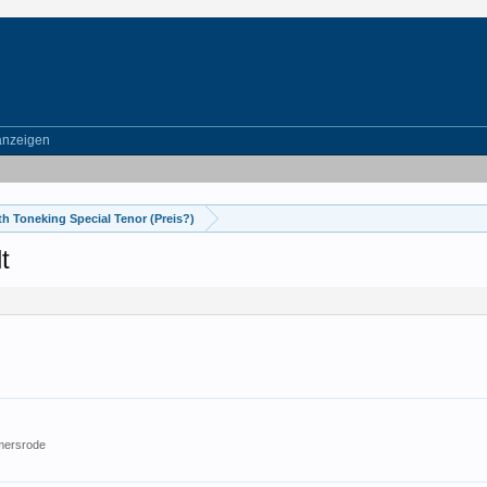
anzeigen
th Toneking Special Tenor (Preis?)
t
mersrode