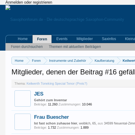
Anmelden oder registrieren
Home
Events
Mitglieder
Saxinfos
Klein
Foren
Foren durchsuchen
Themen mit aktuellen Beiträgen
Home
Foren
Instrumente und Zubehör
Kaufberatung
Keilwer
Mitglieder, denen der Beitrag #16 gefäll
Thema:
Keilwerth Toneking Special Tenor (Preis?)
JES
Gehört zum Inventar
Beiträge:
11.260
Zustimmungen:
10.046
Frau Buescher
Ist fast schon zuhause hier
, weiblich, 65,
aus
34599 Neuental-Zim
Beiträge:
1.732
Zustimmungen:
1.889