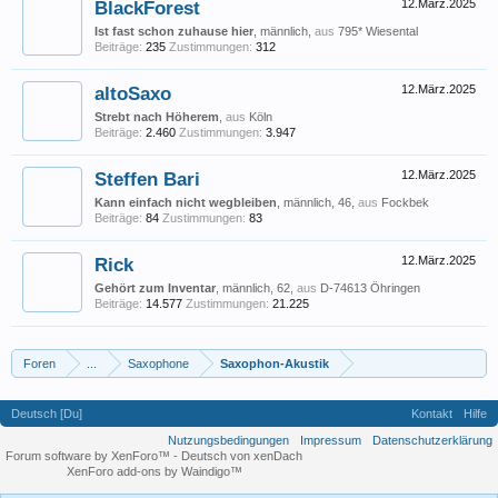
BlackForest
12.März.2025
Ist fast schon zuhause hier
, männlich,
aus
795* Wiesental
Beiträge:
235
Zustimmungen:
312
altoSaxo
12.März.2025
Strebt nach Höherem
,
aus
Köln
Beiträge:
2.460
Zustimmungen:
3.947
Steffen Bari
12.März.2025
Kann einfach nicht wegbleiben
, männlich, 46,
aus
Fockbek
Beiträge:
84
Zustimmungen:
83
Rick
12.März.2025
Gehört zum Inventar
, männlich, 62,
aus
D-74613 Öhringen
Beiträge:
14.577
Zustimmungen:
21.225
Foren
...
Saxophone
Saxophon-Akustik
Deutsch [Du]
Kontakt
Hilfe
Nutzungsbedingungen
Impressum
Datenschutzerklärung
Forum software by XenForo™
-
Deutsch von xenDach
XenForo add-ons by Waindigo™