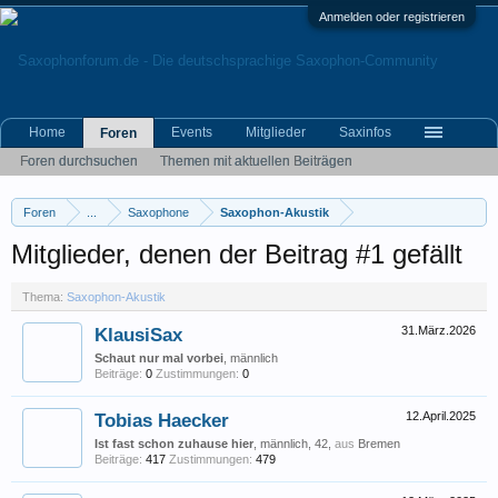
Anmelden oder registrieren
Home
Events
Mitglieder
Saxinfos
Foren
Foren durchsuchen
Themen mit aktuellen Beiträgen
Foren
...
Saxophone
Saxophon-Akustik
Mitglieder, denen der Beitrag #1 gefällt
Thema:
Saxophon-Akustik
KlausiSax
31.März.2026
Schaut nur mal vorbei
, männlich
Beiträge:
0
Zustimmungen:
0
Tobias Haecker
12.April.2025
Ist fast schon zuhause hier
, männlich, 42,
aus
Bremen
Beiträge:
417
Zustimmungen:
479