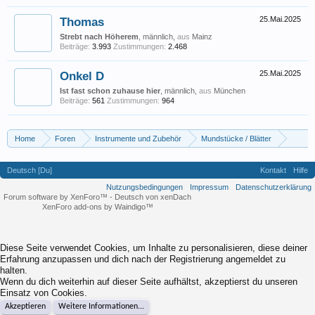
Thomas
25.Mai.2025
Strebt nach Höherem
, männlich,
aus
Mainz
Beiträge:
3.993
Zustimmungen:
2.468
Onkel D
25.Mai.2025
Ist fast schon zuhause hier
, männlich,
aus
München
Beiträge:
561
Zustimmungen:
964
Home
Foren
Instrumente und Zubehör
Mundstücke / Blätter
Müssen es teure (und nachbearbeitete) Blätter sein? Oder tun’s auch günstige,
Deutsch [Du]
Kontakt
Hilfe
Nutzungsbedingungen
Impressum
Datenschutzerklärung
Forum software by XenForo™
-
Deutsch von xenDach
XenForo add-ons by Waindigo™
Diese Seite verwendet Cookies, um Inhalte zu personalisieren, diese deiner
Erfahrung anzupassen und dich nach der Registrierung angemeldet zu
halten.
Wenn du dich weiterhin auf dieser Seite aufhältst, akzeptierst du unseren
Einsatz von Cookies.
Akzeptieren
Weitere Informationen...