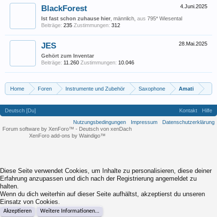
BlackForest
4.Juni.2025
Ist fast schon zuhause hier
, männlich,
aus
795* Wiesental
Beiträge:
235
Zustimmungen:
312
JES
28.Mai.2025
Gehört zum Inventar
Beiträge:
11.260
Zustimmungen:
10.046
Home
Foren
Instrumente und Zubehör
Saxophone
Amati
Deutsch [Du]
Kontakt
Hilfe
Nutzungsbedingungen
Impressum
Datenschutzerklärung
Forum software by XenForo™
-
Deutsch von xenDach
XenForo add-ons by Waindigo™
Diese Seite verwendet Cookies, um Inhalte zu personalisieren, diese deiner
Erfahrung anzupassen und dich nach der Registrierung angemeldet zu
halten.
Wenn du dich weiterhin auf dieser Seite aufhältst, akzeptierst du unseren
Einsatz von Cookies.
Akzeptieren
Weitere Informationen...