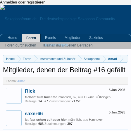
Anmelden oder registrieren
Home
Events
Mitglieder
Saxinfos
Foren
Kleinanzeigen
Foren durchsuchen
Themen mit aktuellen Beiträgen
Home
Foren
Instrumente und Zubehör
Saxophone
Amati
Mitglieder, denen der Beitrag #16 gefällt
Thema:
Amati
Rick
5.Juni.2025
Gehört zum Inventar
, männlich, 62,
aus
D-74613 Öhringen
Beiträge:
14.577
Zustimmungen:
21.226
saxer66
5.Juni.2025
Ist fast schon zuhause hier
, männlich,
aus
Hannover
Beiträge:
603
Zustimmungen:
397