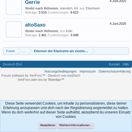
Gerrie
4.Juni.2025
Strebt nach Höherem
, männlich, 64,
aus
Ettenheim
Beiträge:
3.510
Zustimmungen:
8.623
altoSaxo
4.Juni.2025
Strebt nach Höherem
,
aus
Köln
Beiträge:
2.461
Zustimmungen:
3.948
Foren
...
Erlernen der Klarinette als zweites Instrument
Deutsch [Du]
Kontakt
Hilfe
Nutzungsbedingungen
Impressum
Datenschutzerklärung
Forum software by XenForo™
-
Deutsch von xenDach
XenForo add-ons by Waindigo™
Diese Seite verwendet Cookies, um Inhalte zu personalisieren, diese deiner
Erfahrung anzupassen und dich nach der Registrierung angemeldet zu halten.
Wenn du dich weiterhin auf dieser Seite aufhältst, akzeptierst du unseren Einsatz
von Cookies.
Akzeptieren
Weitere Informationen...