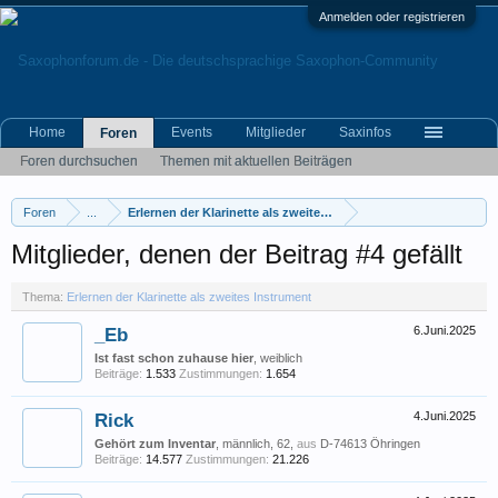
Anmelden oder registrieren
Home
Events
Mitglieder
Saxinfos
Foren
Foren durchsuchen
Themen mit aktuellen Beiträgen
Foren
...
Erlernen der Klarinette als zweites Instrument
Mitglieder, denen der Beitrag #4 gefällt
Thema:
Erlernen der Klarinette als zweites Instrument
_Eb
6.Juni.2025
Ist fast schon zuhause hier
, weiblich
Beiträge:
1.533
Zustimmungen:
1.654
Rick
4.Juni.2025
Gehört zum Inventar
, männlich, 62,
aus
D-74613 Öhringen
Beiträge:
14.577
Zustimmungen:
21.226