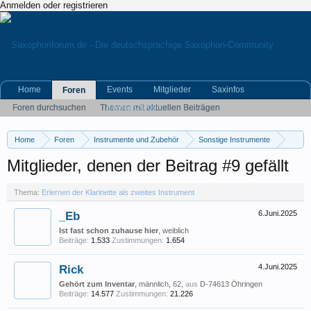
Anmelden oder registrieren
Home
Events
Mitglieder
Saxinfos
Foren
Kleinanzeigen
Foren durchsuchen
Themen mit aktuellen Beiträgen
Home
Foren
Instrumente und Zubehör
Sonstige Instrumente
Erlernen der Klarinette als zweites Instrument
Mitglieder, denen der Beitrag #9 gefällt
Thema:
Erlernen der Klarinette als zweites Instrument
_Eb
6.Juni.2025
Ist fast schon zuhause hier
, weiblich
Beiträge:
1.533
Zustimmungen:
1.654
Rick
4.Juni.2025
Gehört zum Inventar
, männlich, 62,
aus
D-74613 Öhringen
Beiträge:
14.577
Zustimmungen:
21.226