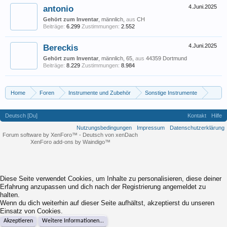
antonio
4.Juni.2025
Gehört zum Inventar
, männlich,
aus
CH
Beiträge:
6.299
Zustimmungen:
2.552
Bereckis
4.Juni.2025
Gehört zum Inventar
, männlich, 65,
aus
44359 Dortmund
Beiträge:
8.229
Zustimmungen:
8.984
Home
Foren
Instrumente und Zubehör
Sonstige Instrumente
Erlernen der Klarinette als zweites Instrument
Deutsch [Du]
Kontakt
Hilfe
Nutzungsbedingungen
Impressum
Datenschutzerklärung
Forum software by XenForo™
-
Deutsch von xenDach
XenForo add-ons by Waindigo™
Diese Seite verwendet Cookies, um Inhalte zu personalisieren, diese deiner
Erfahrung anzupassen und dich nach der Registrierung angemeldet zu
halten.
Wenn du dich weiterhin auf dieser Seite aufhältst, akzeptierst du unseren
Einsatz von Cookies.
Akzeptieren
Weitere Informationen...