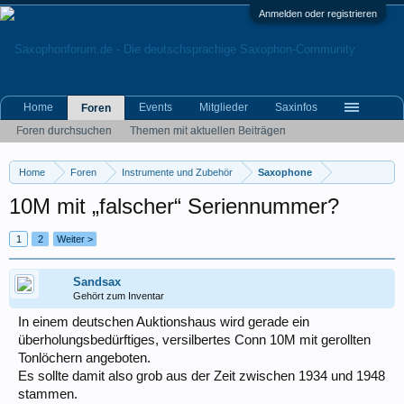
Anmelden oder registrieren
Home
Events
Mitglieder
Saxinfos
Foren
Foren durchsuchen
Themen mit aktuellen Beiträgen
Home
Foren
Instrumente und Zubehör
Saxophone
10M mit „falscher“ Seriennummer?
1
2
Weiter >
Sandsax
Gehört zum Inventar
In einem deutschen Auktionshaus wird gerade ein
überholungsbedürftiges, versilbertes Conn 10M mit gerollten
Tonlöchern angeboten.
Es sollte damit also grob aus der Zeit zwischen 1934 und 1948
stammen.