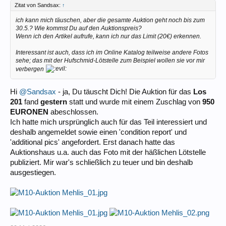
Zitat von Sandsax:
↑
ich kann mich täuschen, aber die gesamte Auktion geht noch bis zum
30.5.? Wie kommst Du auf den Auktionspreis?
Wenn ich den Artikel aufrufe, kann ich nur das Limit (20€) erkennen.
Interessant ist auch, dass ich im Online Katalog teilweise andere Fotos
sehe; das mit der Hufschmid-Lötstelle zum Beispiel wollen sie vor mir
verbergen
Hi
@Sandsax
- ja, Du täuscht Dich! Die Auktion für das
Los
201
fand
gestern
statt und wurde mit einem Zuschlag von
950
EURONEN
abeschlossen.
Ich hatte mich ursprünglich auch für das Teil interessiert und
deshalb angemeldet sowie einen 'condition report' und
'additional pics' angefordert. Erst danach hatte das
Auktionshaus u.a. auch das Foto mit der häßlichen Lötstelle
publiziert. Mir war's schließlich zu teuer und bin deshalb
ausgestiegen.