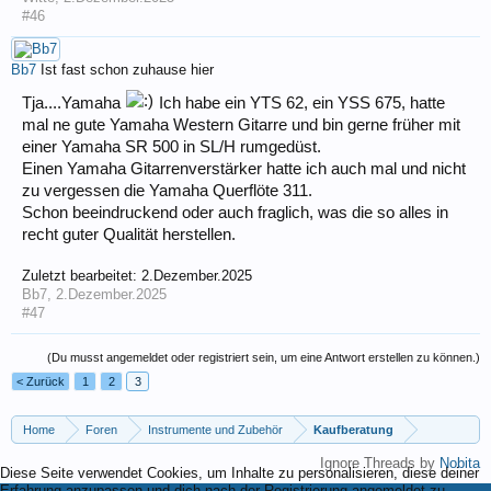
#46
Bb7
Ist fast schon zuhause hier
Tja....Yamaha
Ich habe ein YTS 62, ein YSS 675, hatte
mal ne gute Yamaha Western Gitarre und bin gerne früher mit
einer Yamaha SR 500 in SL/H rumgedüst.
Einen Yamaha Gitarrenverstärker hatte ich auch mal und nicht
zu vergessen die Yamaha Querflöte 311.
Schon beeindruckend oder auch fraglich, was die so alles in
recht guter Qualität herstellen.
Zuletzt bearbeitet:
2.Dezember.2025
Bb7
,
2.Dezember.2025
#47
(Du musst angemeldet oder registriert sein, um eine Antwort erstellen zu können.)
< Zurück
1
2
3
Home
Foren
Instrumente und Zubehör
Kaufberatung
Ignore Threads by
Nobita
Diese Seite verwendet Cookies, um Inhalte zu personalisieren, diese deiner
Erfahrung anzupassen und dich nach der Registrierung angemeldet zu