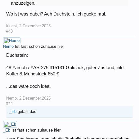
anzuzeigen.
Wo ist was dabei? Ach Duchstein. Ich gucke mal.
kluesi
,
2.Dezember.2025
#43
Nemo
Ist fast schon zuhause hier
Duchstein:
48 Yamaha YAS-275 315131 Goldlack, guter Zustand, inkl.
Koffer & Mundstück 650 €
...das wäre doch ideal.
Nemo
,
2.Dezember.2025
#44
_Eb
gefällt das.
_Eb
Ist fast schon zuhause hier
zum Sax lernen kann ich die Tonhalle in Hannover empfehlen ,