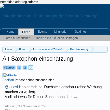
Anmelden oder registrieren
Home
Events
Mitglieder
Saxinfos
Foren
Kleinanzeigen
Foren durchsuchen
Themen mit aktuellen Beiträgen
Home
Foren
Instrumente und Zubehör
Kaufberatung
Alt Saxophon einschätzung
< Zurück
1
2
3
AltoBari
Ist fast schon zuhause hier
@kluesi
Hab gerade bei Duchstein geschaut (ohne Werbung
machen zu wollen).
Vielleicht was für Deinen Sohnemann dabei...
AltoBari
,
30.November.2025