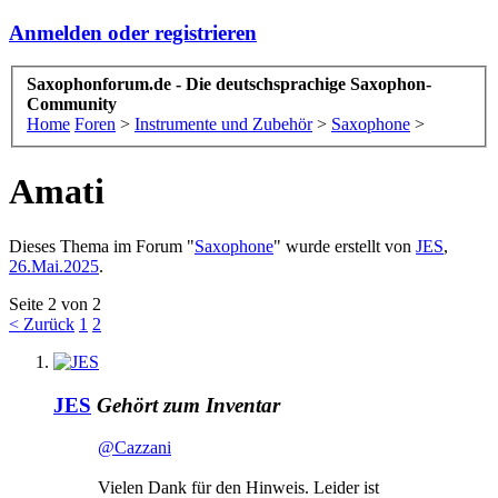
Anmelden oder registrieren
Saxophonforum.de - Die deutschsprachige Saxophon-
Community
Home
Foren
>
Instrumente und Zubehör
>
Saxophone
>
Amati
Dieses Thema im Forum "
Saxophone
" wurde erstellt von
JES
,
26.Mai.2025
.
Seite 2 von 2
< Zurück
1
2
JES
Gehört zum Inventar
@Cazzani
Vielen Dank für den Hinweis. Leider ist