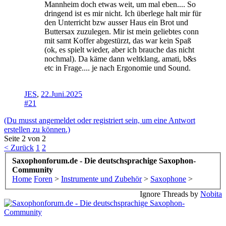
Mannheim doch etwas weit, um mal eben.... So
dringend ist es mir nicht. Ich überlege halt mir für
den Unterricht bzw ausser Haus ein Brot und
Buttersax zuzulegen. Mir ist mein geliebtes conn
mit samt Koffer abgestürzt, das war kein Spaß
(ok, es spielt wieder, aber ich brauche das nicht
nochmal). Da käme dann weltklang, amati, b&s
etc in Frage.... je nach Ergonomie und Sound.
JES
,
22.Juni.2025
#21
(Du musst angemeldet oder registriert sein, um eine Antwort
erstellen zu können.)
Seite 2 von 2
< Zurück
1
2
Saxophonforum.de - Die deutschsprachige Saxophon-
Community
Home
Foren
>
Instrumente und Zubehör
>
Saxophone
>
Ignore Threads by
Nobita