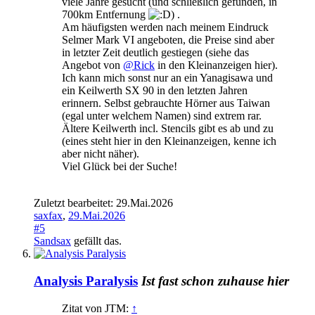
viele Jahre gesucht (und schließlich gefunden, in
700km Entfernung
) .
Am häufigsten werden nach meinem Eindruck
Selmer Mark VI angeboten, die Preise sind aber
in letzter Zeit deutlich gestiegen (siehe das
Angebot von
@Rick
in den Kleinanzeigen hier).
Ich kann mich sonst nur an ein Yanagisawa und
ein Keilwerth SX 90 in den letzten Jahren
erinnern. Selbst gebrauchte Hörner aus Taiwan
(egal unter welchem Namen) sind extrem rar.
Ältere Keilwerth incl. Stencils gibt es ab und zu
(eines steht hier in den Kleinanzeigen, kenne ich
aber nicht näher).
Viel Glück bei der Suche!
Zuletzt bearbeitet:
29.Mai.2026
saxfax
,
29.Mai.2026
#5
Sandsax
gefällt das.
Analysis Paralysis
Ist fast schon zuhause hier
Zitat von JTM:
↑