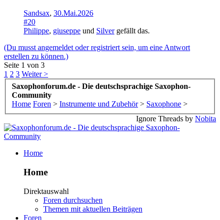
Sandsax
,
30.Mai.2026
#20
Philippe
,
giuseppe
und
Silver
gefällt das.
(Du musst angemeldet oder registriert sein, um eine Antwort
erstellen zu können.)
Seite 1 von 3
1
2
3
Weiter >
Saxophonforum.de - Die deutschsprachige Saxophon-
Community
Home
Foren
>
Instrumente und Zubehör
>
Saxophone
>
Ignore Threads by
Nobita
Home
Home
Direktauswahl
Foren durchsuchen
Themen mit aktuellen Beiträgen
Foren