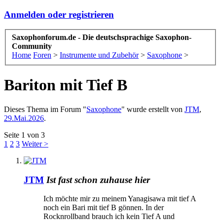
Anmelden oder registrieren
Saxophonforum.de - Die deutschsprachige Saxophon-
Community
Home
Foren
>
Instrumente und Zubehör
>
Saxophone
>
Bariton mit Tief B
Dieses Thema im Forum "
Saxophone
" wurde erstellt von
JTM
,
29.Mai.2026
.
Seite 1 von 3
1
2
3
Weiter >
JTM
Ist fast schon zuhause hier
Ich möchte mir zu meinem Yanagisawa mit tief A
noch ein Bari mit tief B gönnen. In der
Rocknrollband brauch ich kein Tief A und