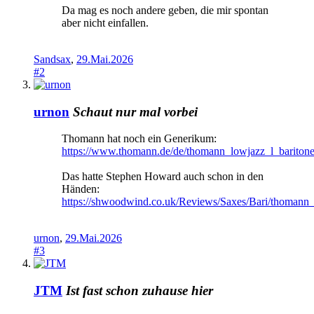
Da mag es noch andere geben, die mir spontan
aber nicht einfallen.
Sandsax
,
29.Mai.2026
#2
urnon
Schaut nur mal vorbei
Thomann hat noch ein Generikum:
https://www.thomann.de/de/thomann_lowjazz_l_bariton
Das hatte Stephen Howard auch schon in den
Händen:
https://shwoodwind.co.uk/Reviews/Saxes/Bari/thomann_
urnon
,
29.Mai.2026
#3
JTM
Ist fast schon zuhause hier