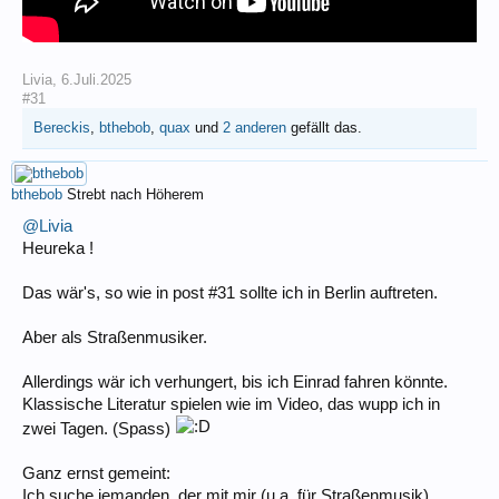
Livia
,
6.Juli.2025
#31
Bereckis
,
bthebob
,
quax
und
2 anderen
gefällt das.
bthebob
Strebt nach Höherem
@Livia
Heureka !
Das wär's, so wie in post #31 sollte ich in Berlin auftreten.
Aber als Straßenmusiker.
Allerdings wär ich verhungert, bis ich Einrad fahren könnte.
Klassische Literatur spielen wie im Video, das wupp ich in
zwei Tagen. (Spass)
Ganz ernst gemeint:
Ich suche jemanden, der mit mir (u.a. für Straßenmusik)