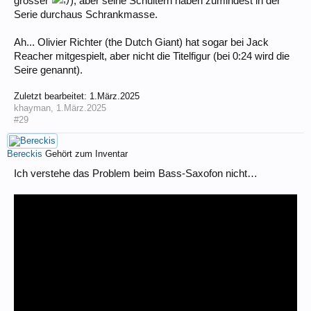
grösser
), aber seine Schultern haben zumindest in der
Serie durchaus Schrankmasse.
Ah... Olivier Richter (the Dutch Giant) hat sogar bei Jack
Reacher mitgespielt, aber nicht die Titelfigur (bei 0:24 wird die
Seire genannt).
Zuletzt bearbeitet:
1.März.2025
khayman
,
1.März.2025
#29
Bereckis
Gehört zum Inventar
Ich verstehe das Problem beim Bass-Saxofon nicht…