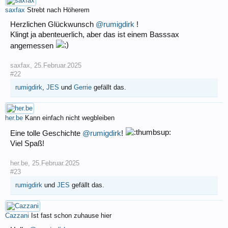
saxfax
Strebt nach Höherem
Herzlichen Glückwunsch
@rumigdirk
!
Klingt ja abenteuerlich, aber das ist einem Basssax
angemessen
saxfax
,
25.Februar.2025
#22
rumigdirk
,
JES
und
Gerrie
gefällt das.
her.be
Kann einfach nicht wegbleiben
Eine tolle Geschichte
@rumigdirk
!
Viel Spaß!
her.be
,
25.Februar.2025
#23
rumigdirk
und
JES
gefällt das.
Cazzani
Ist fast schon zuhause hier