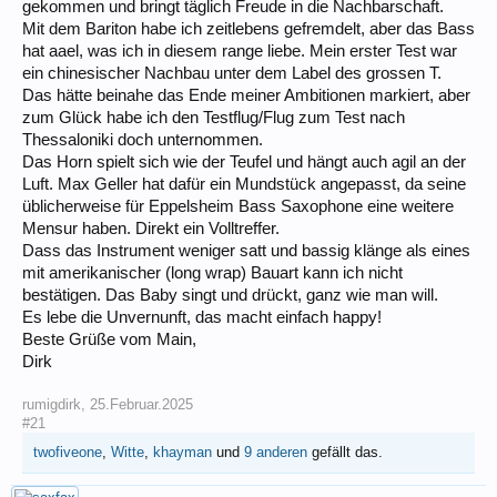
gekommen und bringt täglich Freude in die Nachbarschaft.
Mit dem Bariton habe ich zeitlebens gefremdelt, aber das Bass
hat aael, was ich in diesem range liebe. Mein erster Test war
ein chinesischer Nachbau unter dem Label des grossen T.
Das hätte beinahe das Ende meiner Ambitionen markiert, aber
zum Glück habe ich den Testflug/Flug zum Test nach
Thessaloniki doch unternommen.
Das Horn spielt sich wie der Teufel und hängt auch agil an der
Luft. Max Geller hat dafür ein Mundstück angepasst, da seine
üblicherweise für Eppelsheim Bass Saxophone eine weitere
Mensur haben. Direkt ein Volltreffer.
Dass das Instrument weniger satt und bassig klänge als eines
mit amerikanischer (long wrap) Bauart kann ich nicht
bestätigen. Das Baby singt und drückt, ganz wie man will.
Es lebe die Unvernunft, das macht einfach happy!
Beste Grüße vom Main,
Dirk
rumigdirk
,
25.Februar.2025
#21
twofiveone
,
Witte
,
khayman
und
9 anderen
gefällt das.