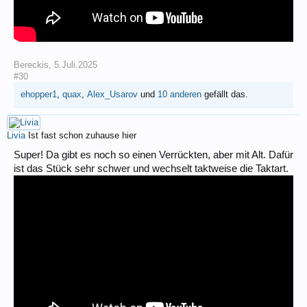
Bereckis
,
5.Juli.2025
#30
ehopper1
,
quax
,
Alex_Usarov
und
10 anderen
gefällt das.
Livia
Ist fast schon zuhause hier
Super! Da gibt es noch so einen Verrückten, aber mit Alt. Dafür
ist das Stück sehr schwer und wechselt taktweise die Taktart.