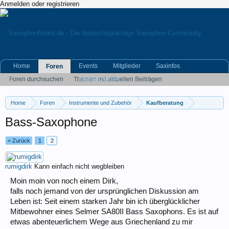
Anmelden oder registrieren
Home
Events
Mitglieder
Saxinfos
Foren
Kleinanzeigen
Foren durchsuchen
Themen mit aktuellen Beiträgen
Home
Foren
Instrumente und Zubehör
Kaufberatung
Bass-Saxophone
< Zurück
1
2
rumigdirk
Kann einfach nicht wegbleiben
Moin moin von noch einem Dirk,
falls noch jemand von der ursprünglichen Diskussion am
Leben ist: Seit einem starken Jahr bin ich überglücklicher
Mitbewohner eines Selmer SA80II Bass Saxophons. Es ist auf
etwas abenteuerlichem Wege aus Griechenland zu mir