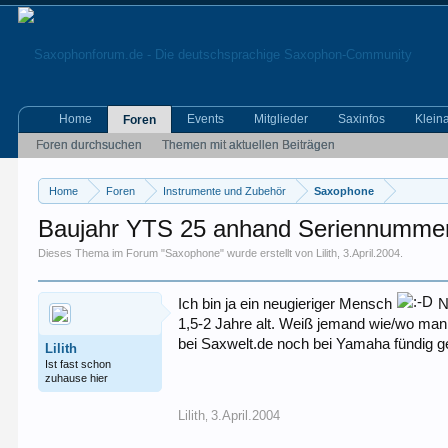
Home
Events
Mitglieder
Saxinfos
Klein
Foren
Foren durchsuchen
Themen mit aktuellen Beiträgen
Home
Foren
Instrumente und Zubehör
Saxophone
Baujahr YTS 25 anhand Seriennumme
Dieses Thema im Forum "
Saxophone
" wurde erstellt von
Lilith
,
3.April.2004
.
Ich bin ja ein neugieriger Mensch
N
1,5-2 Jahre alt. Weiß jemand wie/wo m
bei Saxwelt.de noch bei Yamaha fündig 
Lilith
Ist fast schon
zuhause hier
Lilith
3.April.2004
,