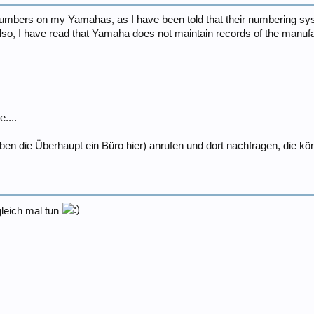
l numbers on my Yamahas, as I have been told that their numbering syst
so, I have read that Yamaha does not maintain records of the manufa
....
n die Überhaupt ein Büro hier) anrufen und dort nachfragen, die kö
leich mal tun