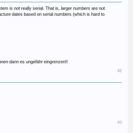
em is not really serial. That is, larger numbers are not
cture dates based on serial numbers (which is hard to
nnen dann es ungefähr eingrenzen!!
#2
#3