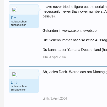
I have never tried to figure out the seria
necessarily newer than lower numbers. Al
believe).
Tim
Ist fast schon
zuhause hier
Gefunden in www.saxontheweb.com
Die Seriennummer hat also keine Aussage
Du kannst aber Yamaha Deutschland (habe
Tim
3.April.2004
,
Ah, vielen Dank. Werde das am Montag g
Lilith
Ist fast schon
zuhause hier
Lilith
3.April.2004
,