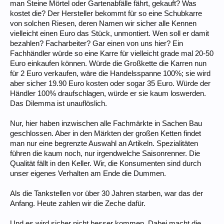
man Steine Mörtel oder Gartenabfälle fährt, gekauft? Was
kostet die? Der Hersteller bekommt für so eine Schubkarre
von solchen Riesen, deren Namen wir sicher alle Kennen
vielleicht einen Euro das Stück, unmontiert. Wen soll er damit
bezahlen? Facharbeiter? Gar einen von uns hier? Ein
Fachhändler würde so eine Karre für vielleicht grade mal 20-50
Euro einkaufen können. Würde die Großkette die Karren nun
für 2 Euro verkaufen, wäre die Handelsspanne 100%; sie wird
aber sicher 19.90 Euro kosten oder sogar 35 Euro. Würde der
Händler 100% draufschlagen, würde er sie kaum loswerden.
Das Dilemma ist unauflöslich.
Nur, hier haben inzwischen alle Fachmärkte in Sachen Bau
geschlossen. Aber in den Märkten der großen Ketten findet
man nur eine begrenzte Auswahl an Artikeln. Spezialitäten
führen die kaum noch, nur irgendwelche Saisonrenner. Die
Qualität fällt in den Keller. Wir, die Konsumenten sind durch
unser eigenes Verhalten am Ende die Dummen.
Als die Tankstellen vor über 30 Jahren starben, war das der
Anfang. Heute zahlen wir die Zeche dafür.
Und es wird sicher nicht besser kommen. Dabei macht die