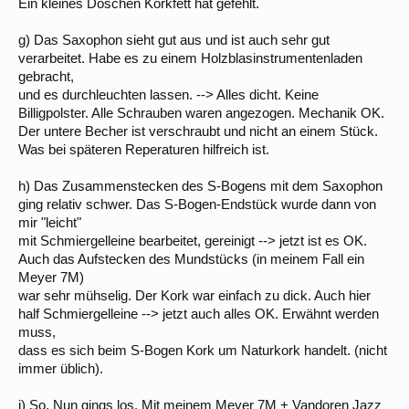
Ein kleines Döschen Korkfett hat gefehlt.
g) Das Saxophon sieht gut aus und ist auch sehr gut
verarbeitet. Habe es zu einem Holzblasinstrumentenladen
gebracht,
und es durchleuchten lassen. --> Alles dicht. Keine
Billigpolster. Alle Schrauben waren angezogen. Mechanik OK.
Der untere Becher ist verschraubt und nicht an einem Stück.
Was bei späteren Reperaturen hilfreich ist.
h) Das Zusammenstecken des S-Bogens mit dem Saxophon
ging relativ schwer. Das S-Bogen-Endstück wurde dann von
mir "leicht"
mit Schmiergelleine bearbeitet, gereinigt --> jetzt ist es OK.
Auch das Aufstecken des Mundstücks (in meinem Fall ein
Meyer 7M)
war sehr mühselig. Der Kork war einfach zu dick. Auch hier
half Schmiergelleine --> jetzt auch alles OK. Erwähnt werden
muss,
dass es sich beim S-Bogen Kork um Naturkork handelt. (nicht
immer üblich).
i) So. Nun gings los. Mit meinem Meyer 7M + Vandoren Jazz