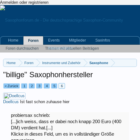
Anmelden oder registrieren
Home
Events
Mitglieder
Saxinfos
Foren
Kleinanzeigen
Foren durchsuchen
Themen mit aktuellen Beiträgen
Home
Foren
Instrumente und Zubehör
Saxophone
"billige" Saxophonhersteller
< Zurück
1
2
3
4
5
6
Doellcus
Ist fast schon zuhause hier
probiersax schrieb:
[...]ich weiss, dass er dabei noch knapp 200 Euro (400
DM) verdient hat.[...]
Klicke in dieses Feld, um es in vollständiger Größe