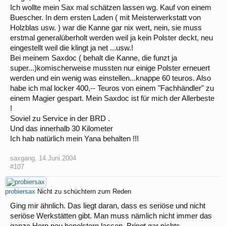
Ich wollte mein Sax mal schätzen lassen wg. Kauf von einem
Buescher. In dem ersten Laden ( mit Meisterwerkstatt von
Holzblas usw. ) war die Kanne gar nix wert, nein, sie muss
erstmal generalüberholt werden weil ja kein Polster deckt, neu
eingestellt weil die klingt ja net ...usw.!
Bei meinem Saxdoc ( behalt die Kanne, die funzt ja
super...)komischerweise mussten nur einige Polster erneuert
werden und ein wenig was einstellen...knappe 60 teuros. Also
habe ich mal locker 400,-- Teuros von einem "Fachhändler" zu
einem Magier gespart. Mein Saxdoc ist für mich der Allerbeste
!
Soviel zu Service in der BRD .
Und das innerhalb 30 Kilometer
Ich hab natürlich mein Yana behalten !!!
saxgang
,
14.Juni.2004
#107
probiersax
Nicht zu schüchtern zum Reden
Ging mir ähnlich. Das liegt daran, dass es seriöse und nicht
seriöse Werkstätten gibt. Man muss nämlich nicht immer das
ganze Horn neu bepolstern lassen. Bringt gar nichts.