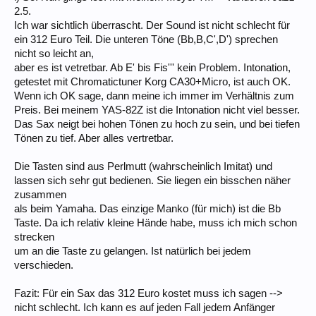
2.5.
Ich war sichtlich überrascht. Der Sound ist nicht schlecht für
ein 312 Euro Teil. Die unteren Töne (Bb,B,C',D') sprechen
nicht so leicht an,
aber es ist vetretbar. Ab E' bis Fis''' kein Problem. Intonation,
getestet mit Chromatictuner Korg CA30+Micro, ist auch OK.
Wenn ich OK sage, dann meine ich immer im Verhältnis zum
Preis. Bei meinem YAS-82Z ist die Intonation nicht viel besser.
Das Sax neigt bei hohen Tönen zu hoch zu sein, und bei tiefen
Tönen zu tief. Aber alles vertretbar.
Die Tasten sind aus Perlmutt (wahrscheinlich Imitat) und
lassen sich sehr gut bedienen. Sie liegen ein bisschen näher
zusammen
als beim Yamaha. Das einzige Manko (für mich) ist die Bb
Taste. Da ich relativ kleine Hände habe, muss ich mich schon
strecken
um an die Taste zu gelangen. Ist natürlich bei jedem
verschieden.
Fazit: Für ein Sax das 312 Euro kostet muss ich sagen -->
nicht schlecht. Ich kann es auf jeden Fall jedem Anfänger