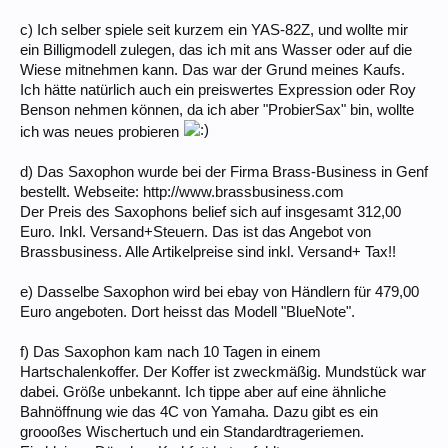
c) Ich selber spiele seit kurzem ein YAS-82Z, und wollte mir
ein Billigmodell zulegen, das ich mit ans Wasser oder auf die
Wiese mitnehmen kann. Das war der Grund meines Kaufs.
Ich hätte natürlich auch ein preiswertes Expression oder Roy
Benson nehmen können, da ich aber "ProbierSax" bin, wollte
ich was neues probieren
d) Das Saxophon wurde bei der Firma Brass-Business in Genf
bestellt. Webseite: http://www.brassbusiness.com
Der Preis des Saxophons belief sich auf insgesamt 312,00
Euro. Inkl. Versand+Steuern. Das ist das Angebot von
Brassbusiness. Alle Artikelpreise sind inkl. Versand+ Tax!!
e) Dasselbe Saxophon wird bei ebay von Händlern für 479,00
Euro angeboten. Dort heisst das Modell "BlueNote".
f) Das Saxophon kam nach 10 Tagen in einem
Hartschalenkoffer. Der Koffer ist zweckmäßig. Mundstück war
dabei. Größe unbekannt. Ich tippe aber auf eine ähnliche
Bahnöffnung wie das 4C von Yamaha. Dazu gibt es ein
groooßes Wischertuch und ein Standardtrageriemen.