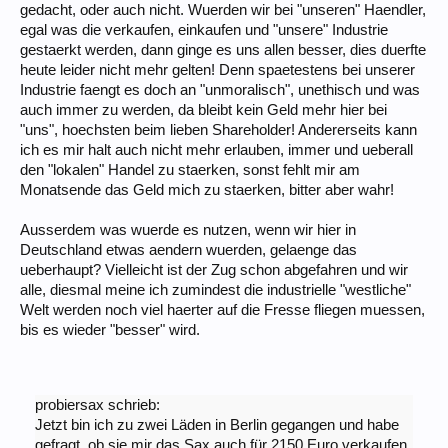
gedacht, oder auch nicht. Wuerden wir bei "unseren" Haendler,
egal was die verkaufen, einkaufen und "unsere" Industrie
gestaerkt werden, dann ginge es uns allen besser, dies duerfte
heute leider nicht mehr gelten! Denn spaetestens bei unserer
Industrie faengt es doch an "unmoralisch", unethisch und was
auch immer zu werden, da bleibt kein Geld mehr hier bei
"uns", hoechsten beim lieben Shareholder! Andererseits kann
ich es mir halt auch nicht mehr erlauben, immer und ueberall
den "lokalen" Handel zu staerken, sonst fehlt mir am
Monatsende das Geld mich zu staerken, bitter aber wahr!
Ausserdem was wuerde es nutzen, wenn wir hier in
Deutschland etwas aendern wuerden, gelaenge das
ueberhaupt? Vielleicht ist der Zug schon abgefahren und wir
alle, diesmal meine ich zumindest die industrielle "westliche"
Welt werden noch viel haerter auf die Fresse fliegen muessen,
bis es wieder "besser" wird.
probiersax schrieb:
Jetzt bin ich zu zwei Läden in Berlin gegangen und habe
gefragt, ob sie mir das Sax auch für 2150 Euro verkaufen