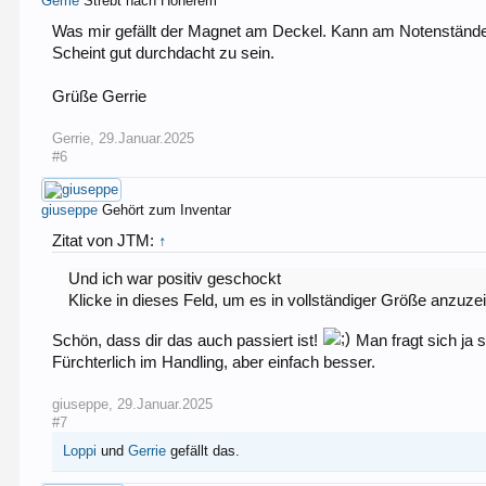
Gerrie
Strebt nach Höherem
Was mir gefällt der Magnet am Deckel. Kann am Notenständer 
Scheint gut durchdacht zu sein.
Grüße Gerrie
Gerrie
,
29.Januar.2025
#6
giuseppe
Gehört zum Inventar
Zitat von JTM:
↑
Und ich war positiv geschockt
Klicke in dieses Feld, um es in vollständiger Größe anzuze
Schön, dass dir das auch passiert ist!
Man fragt sich ja 
Fürchterlich im Handling, aber einfach besser.
giuseppe
,
29.Januar.2025
#7
Loppi
und
Gerrie
gefällt das.