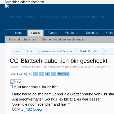
Anmelden oder registrieren
Home
Events
Mitglieder
Saxinfos
Klein
Foren
Foren durchsuchen
Themen mit aktuellen Beiträgen
Home
Foren
Instrumente und Zubehör
Tool / Zubehör
CG Blattschraube ,ich bin geschockt
Dieses Thema im Forum "
Tool / Zubehör
" wurde erstellt von
JTM
,
28.Januar.2025
.
Seite 1 von 5
1
2
3
4
5
Weiter >
JTM
Ist fast schon zuhause hier
Habe heute bei meinem Lehrer die Blattschraube von Christia
Ansprechverhalten,Sound,Flexibilität,alles war besser.
Spielt die noch irgendjemand hier ?