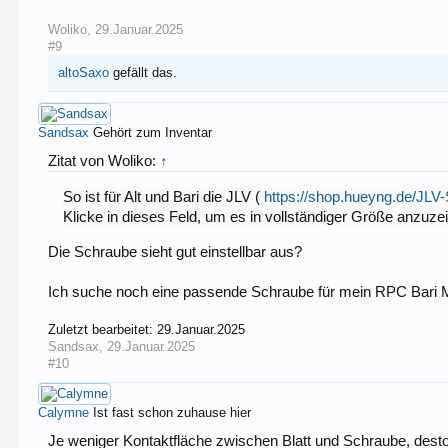
Woliko
,
29.Januar.2025
#9
altoSaxo
gefällt das.
Sandsax
Gehört zum Inventar
Zitat von Woliko:
↑
So ist für Alt und Bari die JLV (
https://shop.hueyng.de/JLV-
Klicke in dieses Feld, um es in vollständiger Größe anzuze
Die Schraube sieht gut einstellbar aus?
Ich suche noch eine passende Schraube für mein RPC Bari 
Zuletzt bearbeitet:
29.Januar.2025
Sandsax
,
29.Januar.2025
#10
Calymne
Ist fast schon zuhause hier
Je weniger Kontaktfläche zwischen Blatt und Schraube, dest