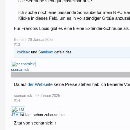
Die Schraube sieht gut einstellbar aus?
Ich suche noch eine passende Schraube für mein RPC Bar
Klicke in dieses Feld, um es in vollständiger Größe anzuze
Für Francois Louis gibt es eine kleine Extender-Schraube als
Blofeld
,
29.Januar.2025
#13
kokisax
und
Sandsax
gefällt das.
scenarnick
Da auf
der Webseite
keine Preise stehen hab ich keinerlei Vo
scenarnick
,
29.Januar.2025
#14
JTM
Ist fast schon zuhause hier
Zitat von scenarnick:
↑