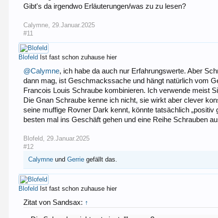
Gibt's da irgendwo Erläuterungen/was zu zu lesen?
Calymne
,
29.Januar.2025
#11
Blofeld
Ist fast schon zuhause hier
@Calymne
, ich habe da auch nur Erfahrungswerte. Aber Schra
dann mag, ist Geschmackssache und hängt natürlich vom Gesa
Francois Louis Schraube kombinieren. Ich verwende meist Silv
Die Gnan Schraube kenne ich nicht, sie wirkt aber clever kon
seine muffige Rovner Dark kennt, könnte tatsächlich „positiv
besten mal ins Geschäft gehen und eine Reihe Schrauben au
Blofeld
,
29.Januar.2025
#12
Calymne
und
Gerrie
gefällt das.
Blofeld
Ist fast schon zuhause hier
Zitat von Sandsax:
↑