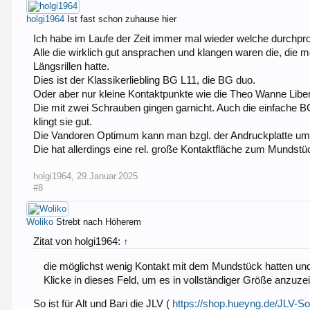
holgi1964
Ist fast schon zuhause hier
Ich habe im Laufe der Zeit immer mal wieder welche durchpro
Alle die wirklich gut ansprachen und klangen waren die, die 
Längsrillen hatte.
Dies ist der Klassikerliebling BG L11, die BG duo.
Oder aber nur kleine Kontaktpunkte wie die Theo Wanne Libe
Die mit zwei Schrauben gingen garnicht. Auch die einfache BG
klingt sie gut.
Die Vandoren Optimum kann man bzgl. der Andruckplatte umb
Die hat allerdings eine rel. große Kontaktfläche zum Mundstü
holgi1964
,
29.Januar.2025
#8
Woliko
Strebt nach Höherem
Zitat von holgi1964:
↑
die möglichst wenig Kontakt mit dem Mundstück hatten und d
Klicke in dieses Feld, um es in vollständiger Größe anzuze
So ist für Alt und Bari die JLV (
https://shop.hueyng.de/JLV-So