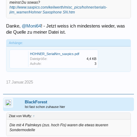
meinst Du sowas?
http://www.saxpics.com/keilwerth/misc_pics/hohner/serials-
jim_warner/Hohner Saxophone SN.htm
Danke,
@Moni64
! - Jetzt weiss ich mindestens wieder, was
die Quelle zu meiner Datei ist.
Anhänge:
HOHNER_SerialNrn_saxpics.pdf
Dateigröße:
4,4 KB
Aufrufe:
3
17.Januar.2025
BlackForest
Ist fast schon zuhause hier
Zitat von Wuffy:
↑
Die mit 4 Palmkeys (zus. hoch Fis) waren die etwas teueren
Sondermodelle