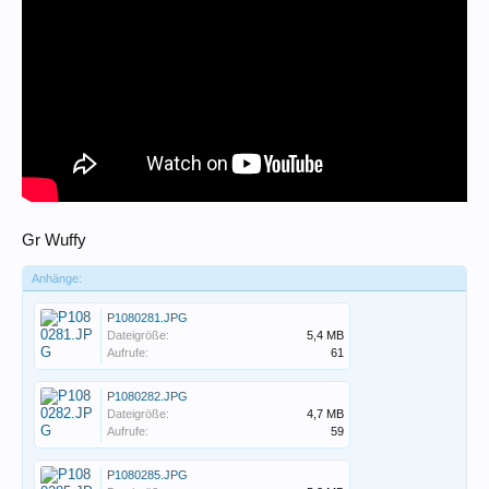
Gr Wuffy
Anhänge:
P1080281.JPG
Dateigröße:
5,4 MB
Aufrufe:
61
P1080282.JPG
Dateigröße:
4,7 MB
Aufrufe:
59
P1080285.JPG