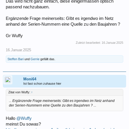
Das wird nicht ganz einfach, diese einigermassen optisch
passend nachzubauen.
Ergänzende Frage meinerseits: GIbt es irgendwo im Netz
anhand der Serien-Nummern eine Quelle zu den Baujahren ?
Gr Wuffy
Zuletzt bearbeitet:
16.Januar.2025
16.Januar.2025
Steffen Bari
und
Gerrie
gefällt das.
Moni64
Ist fast schon zuhause hier
Zitat von Wuffy:
↑
... Ergänzende Frage meinerseits: GIbt es irgendwo im Netz anhand
der Serien-Nummern eine Quelle zu den Baujahren ? ...
Hallo
@Wuffy
meinst Du sowas?