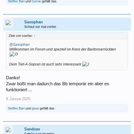
Steffen Bari
und
Gerrie
gefällt das.
Saxophan
Schaut nur mal vorbei
Zitat von saxfax:
↑
@Saxophan
Willkommen im Forum und speziell im Kreis der Baritonverrückten
Dein Tief-A-Sopran ist auch sehr interessant
Danke!
Zwar büßt man dadurch das Bb temporär ein aber es
funktioniert ...
8.Januar.2025
Steffen Bari
und
ppue
gefällt das.
Sandsax
Gehört zum Inventar