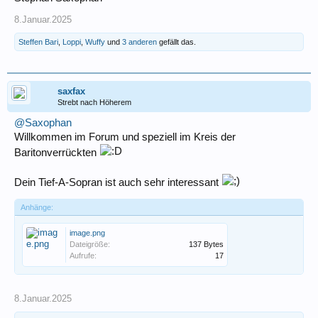
8.Januar.2025
Steffen Bari
,
Loppi
,
Wuffy
und
3 anderen
gefällt das.
saxfax
Strebt nach Höherem
@Saxophan
Willkommen im Forum und speziell im Kreis der
Baritonverrückten
Dein Tief-A-Sopran ist auch sehr interessant
Anhänge:
image.png
Dateigröße:
137 Bytes
Aufrufe:
17
8.Januar.2025