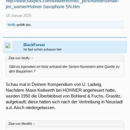
http://www.saxpics.com/keilwerth/misc_pics/hohner/serials-
jim_warner/Hohner Saxophone SN.htm
16.Januar.2025
Wuffy
gefällt das.
BlackForest
Ist fast schon zuhause hier
Zitat von Wuffy:
↑
GIbt es irgendwo im Netz anhand der Serien-Nummern eine Quelle zu
den Baujahren ?
Schau mal in Deinem Kompendium von U. Ladwig.
Nachdem Maxe Keilwerth bei HOHNER angeheuert hatte,
wurden 1950 die Überbleibsel von Bohland & Fuchs, Graslitz,
aufgekauft; diese hatten sich nach der Vertreibung in Neustadt
a.d. Aisch niedergelassen.
Zitat von Moni64:
↑