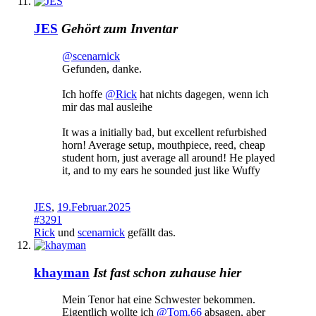
JES
Gehört zum Inventar
@scenarnick
Gefunden, danke.
Ich hoffe
@Rick
hat nichts dagegen, wenn ich
mir das mal ausleihe
It was a initially bad, but excellent refurbished
horn! Average setup, mouthpiece, reed, cheap
student horn, just average all around! He played
it, and to my ears he sounded just like Wuffy
JES
,
19.Februar.2025
#3291
Rick
und
scenarnick
gefällt das.
khayman
Ist fast schon zuhause hier
Mein Tenor hat eine Schwester bekommen.
Eigentlich wollte ich
@Tom.66
absagen, aber