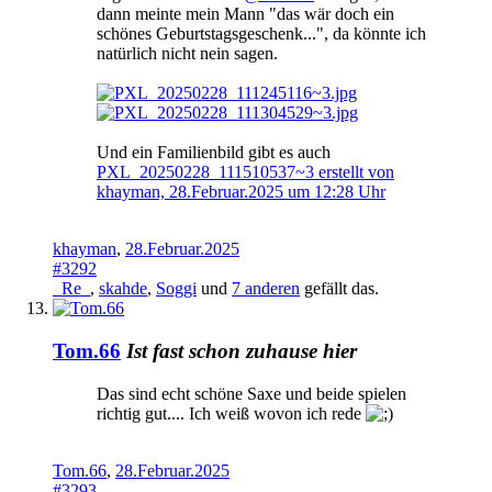
dann meinte mein Mann "das wär doch ein
schönes Geburtstagsgeschenk...", da könnte ich
natürlich nicht nein sagen.
Und ein Familienbild gibt es auch
PXL_20250228_111510537~3 erstellt von
khayman, 28.Februar.2025 um 12:28 Uhr
khayman
,
28.Februar.2025
#3292
_Re_
,
skahde
,
Soggi
und
7 anderen
gefällt das.
Tom.66
Ist fast schon zuhause hier
Das sind echt schöne Saxe und beide spielen
richtig gut.... Ich weiß wovon ich rede
Tom.66
,
28.Februar.2025
#3293