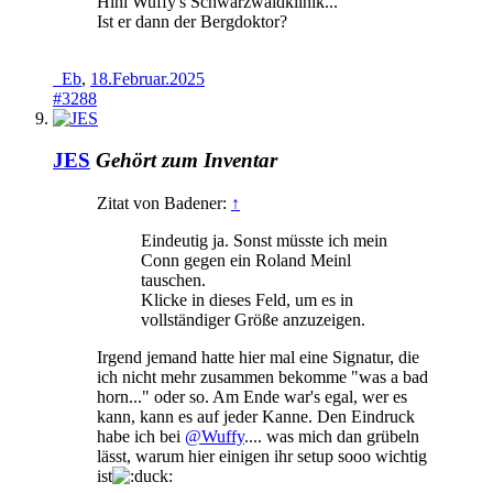
Hihi Wuffy's Schwarzwaldklinik...
Ist er dann der Bergdoktor?
_Eb
,
18.Februar.2025
#3288
JES
Gehört zum Inventar
Zitat von Badener:
↑
Eindeutig ja. Sonst müsste ich mein
Conn gegen ein Roland Meinl
tauschen.
Klicke in dieses Feld, um es in
vollständiger Größe anzuzeigen.
Irgend jemand hatte hier mal eine Signatur, die
ich nicht mehr zusammen bekomme "was a bad
horn..." oder so. Am Ende war's egal, wer es
kann, kann es auf jeder Kanne. Den Eindruck
habe ich bei
@Wuffy
.... was mich dan grübeln
lässt, warum hier einigen ihr setup sooo wichtig
ist