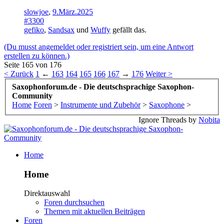
slowjoe
,
9.März.2025
#3300
gefiko
,
Sandsax
und
Wuffy
gefällt das.
(Du musst angemeldet oder registriert sein, um eine Antwort
erstellen zu können.)
Seite 165 von 176
< Zurück
1
←
163
164
165
166
167
→
176
Weiter >
Saxophonforum.de - Die deutschsprachige Saxophon-
Community
Home
Foren
>
Instrumente und Zubehör
>
Saxophone
>
Ignore Threads by
Nobita
Home
Home
Direktauswahl
Foren durchsuchen
Themen mit aktuellen Beiträgen
Foren