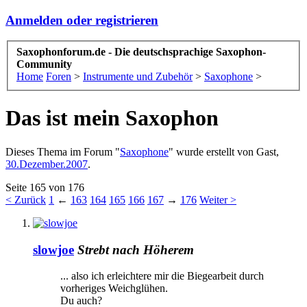
Anmelden oder registrieren
Saxophonforum.de - Die deutschsprachige Saxophon-
Community
Home
Foren
>
Instrumente und Zubehör
>
Saxophone
>
Das ist mein Saxophon
Dieses Thema im Forum "
Saxophone
" wurde erstellt von
Gast
,
30.Dezember.2007
.
Seite 165 von 176
< Zurück
1
←
163
164
165
166
167
→
176
Weiter >
slowjoe
Strebt nach Höherem
... also ich erleichtere mir die Biegearbeit durch
vorheriges Weichglühen.
Du auch?