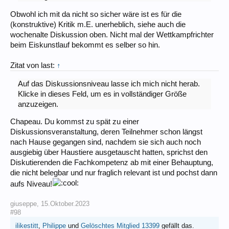
Obwohl ich mit da nicht so sicher wäre ist es für die
(konstruktive) Kritik m.E. unerheblich, siehe auch die
wochenalte Diskussion oben. Nicht mal der Wettkampfrichter
beim Eiskunstlauf bekommt es selber so hin.
Zitat von last:
↑
Auf das Diskussionsniveau lasse ich mich nicht herab.
Klicke in dieses Feld, um es in vollständiger Größe
anzuzeigen.
Chapeau. Du kommst zu spät zu einer
Diskussionsveranstaltung, deren Teilnehmer schon längst
nach Hause gegangen sind, nachdem sie sich auch noch
ausgiebig über Haustiere ausgetauscht hatten, sprichst den
Diskutierenden die Fachkompetenz ab mit einer Behauptung,
die nicht belegbar und nur fraglich relevant ist und pochst dann
aufs Niveau!
giuseppe
,
15.Oktober.2023
#98
ilikestitt
,
Philippe
und
Gelöschtes Mitglied 13399
gefällt das.