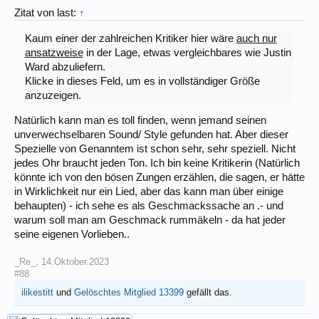
Zitat von last:
↑
Kaum einer der zahlreichen Kritiker hier wäre
auch nur
ansatzweise
in der Lage, etwas vergleichbares wie Justin
Ward abzuliefern.
Klicke in dieses Feld, um es in vollständiger Größe
anzuzeigen.
Natürlich kann man es toll finden, wenn jemand seinen
unverwechselbaren Sound/ Style gefunden hat. Aber dieser
Spezielle von Genanntem ist schon sehr, sehr speziell. Nicht
jedes Ohr braucht jeden Ton. Ich bin keine Kritikerin (Natürlich
könnte ich von den bösen Zungen erzählen, die sagen, er hätte
in Wirklichkeit nur ein Lied, aber das kann man über einige
behaupten) - ich sehe es als Geschmackssache an .- und
warum soll man am Geschmack rummäkeln - da hat jeder
seine eigenen Vorlieben..
_Re_
,
14.Oktober.2023
#88
ilikestitt
und
Gelöschtes Mitglied 13399
gefällt das.