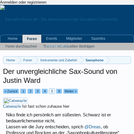
Anmelden oder registrieren
Home
Events
Mitglieder
Saxinfos
Foren
Kleinanzeigen
Foren durchsuchen
Themen mit aktuellen Beiträgen
Home
Foren
Instrumente und Zubehör
Saxophone
Der unvergleichliche Sax-Sound von
Justin Ward
< Zurück
1
2
3
4
5
6
Weiter >
Catweazle
Ist fast schon zuhause hier
Niko finde ich persönlich am süßesten. Schwarz ist er
bedauerlicherweise nicht.
Lassen wir die Jury entscheiden, sprich
@Dreas
, ob
Professor und Brocken an der „Saxophonkulturelitesoiree“