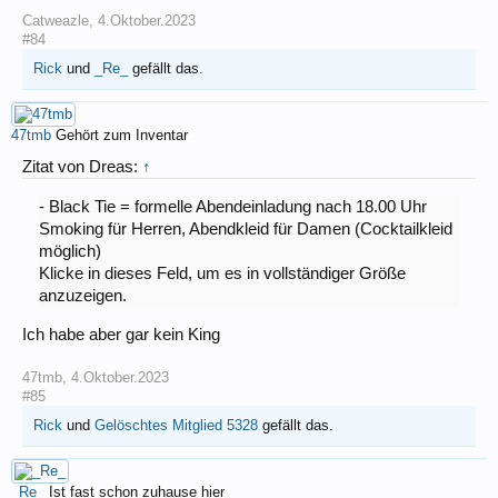
Catweazle
,
4.Oktober.2023
#84
Rick
und
_Re_
gefällt das.
47tmb
Gehört zum Inventar
Zitat von Dreas:
↑
- Black Tie = formelle Abendeinladung nach 18.00 Uhr
Smoking für Herren, Abendkleid für Damen (Cocktailkleid
möglich)
Klicke in dieses Feld, um es in vollständiger Größe
anzuzeigen.
Ich habe aber gar kein King
47tmb
,
4.Oktober.2023
#85
Rick
und
Gelöschtes Mitglied 5328
gefällt das.
_Re_
Ist fast schon zuhause hier