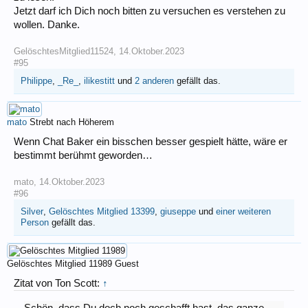
Jetzt darf ich Dich noch bitten zu versuchen es verstehen zu
wollen. Danke.
GelöschtesMitglied11524
,
14.Oktober.2023
#95
Philippe
,
_Re_
,
ilikestitt
und
2 anderen
gefällt das.
mato
Strebt nach Höherem
Wenn Chat Baker ein bisschen besser gespielt hätte, wäre er
bestimmt berühmt geworden…
mato
,
14.Oktober.2023
#96
Silver
,
Gelöschtes Mitglied 13399
,
giuseppe
und
einer weiteren
Person
gefällt das.
Gelöschtes Mitglied 11989
Guest
Zitat von Ton Scott:
↑