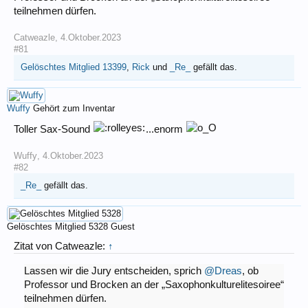
teilnehmen dürfen.
Catweazle
,
4.Oktober.2023
#81
Gelöschtes Mitglied 13399
,
Rick
und
_Re_
gefällt das.
Wuffy
Gehört zum Inventar
Toller Sax-Sound
...enorm
Wuffy
,
4.Oktober.2023
#82
_Re_
gefällt das.
Gelöschtes Mitglied 5328
Guest
Zitat von Catweazle:
↑
Lassen wir die Jury entscheiden, sprich
@Dreas
, ob
Professor und Brocken an der „Saxophonkulturelitesoiree“
teilnehmen dürfen.