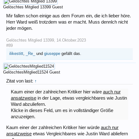
Gelöschtes Mitglied 13399
Guest
Mir fallen schon einige aus dem Forum ein, die ich lieber höre.
Herr Ward weiß trotzdem was er macht. Muss dennlch nicht
jeder mögen.
Gelöschtes Mitglied 13399
,
14.Oktober.2023
#89
ilikestitt
,
_Re_
und
giuseppe
gefällt das.
GelöschtesMitglied11524
Guest
Zitat von last:
↑
Kaum einer der zahlreichen Kritiker hier wäre
auch nur
ansatzweise
in der Lage, etwas vergleichbares wie Justin
Ward abzuliefern.
Klicke in dieses Feld, um es in vollständiger Größe
anzuzeigen.
Kaum einer der zahlreichen Kritiker hier würde
auch nur
ansatzweise
etwas Vergleichbares wie Justin Ward abliefern