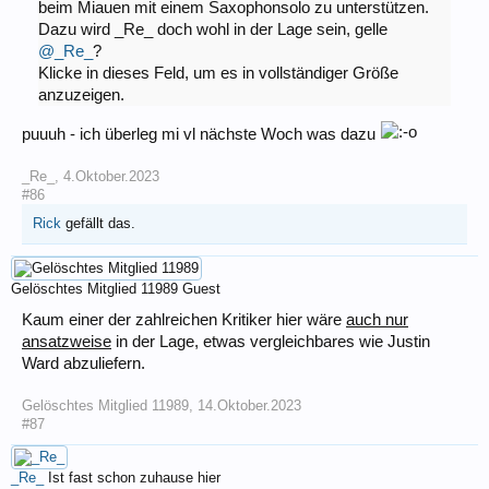
beim Miauen mit einem Saxophonsolo zu unterstützen.
Dazu wird _Re_ doch wohl in der Lage sein, gelle
@_Re_
?
Klicke in dieses Feld, um es in vollständiger Größe
anzuzeigen.
puuuh - ich überleg mi vl nächste Woch was dazu
_Re_
,
4.Oktober.2023
#86
Rick
gefällt das.
Gelöschtes Mitglied 11989
Guest
Kaum einer der zahlreichen Kritiker hier wäre
auch nur
ansatzweise
in der Lage, etwas vergleichbares wie Justin
Ward abzuliefern.
Gelöschtes Mitglied 11989
,
14.Oktober.2023
#87
_Re_
Ist fast schon zuhause hier