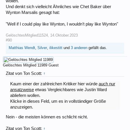
wollen.
Und denkt sich vielleicht Ähnliches wie Chet Baker über
Wynton Marsalis gesagt hat:
"Well if I could play like Wynton, I wouldn’t play like Wynton"
GelöschtesMitglied11524
,
14.Oktober.2023
#90
Matthias Wendt
,
Silver
,
ilikestitt
und
3 anderen
gefällt das.
Gelöschtes Mitglied 11989
Guest
Zitat von Ton Scott:
↑
Kaum einer der zahlreichen Kritiker hier würde
auch nur
ansatzweise
etwas Vergleichbares wie Justin Ward
abliefern wollen.
Klicke in dieses Feld, um es in vollständiger Größe
anzuzeigen.
Nein - die meisten können es schlicht nicht.
Zitat von Ton Scott:
↑