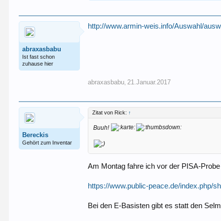
http://www.armin-weis.info/Auswahl/ausw
abraxasbabu
Ist fast schon
zuhause hier
abraxasbabu
21.Januar.2017
,
Zitat von Rick:
↑
Buuh!
Bereckis
Gehört zum Inventar
Am Montag fahre ich vor der PISA-Probe
https://www.public-peace.de/index.php/s
Bei den E-Basisten gibt es statt den Selm