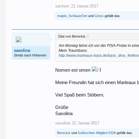
sachsin
21.Januar.2017
,
maipin
,
SchlauerDet
und
Ginos
gefällt das.
Zitat von Bereckis:
↑
Am Montag fahre ich vor der PISA-Probe in ei
saxolina
Mein Traumbass:
Strebt nach Höherem
http://www.marleaux-bass.de/bass_diva_fretles
Nomen est omen
Meine Freundin hat sich einen Marleaux b
Viel Spaß beim Stöbern.
Grüße
Saxolina
saxolina
22.Januar.2017
,
Bereckis
und
Gelöschtes Mitglied 5328
gefällt das.