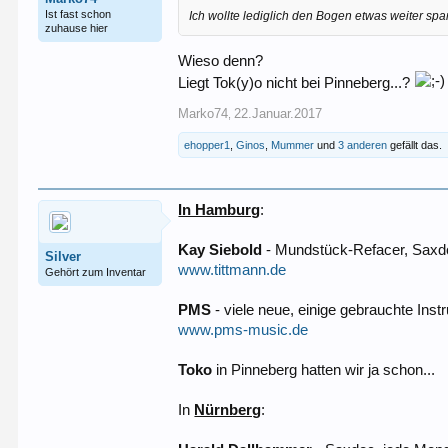
Ist fast schon
Ich wollte lediglich den Bogen etwas weiter sp
zuhause hier
Wieso denn?
Liegt Tok(y)o nicht bei Pinneberg...?
Marko74
22.Januar.2017
,
ehopper1
,
Ginos
,
Mummer
und
3 anderen
gefällt das.
In Hamburg
:
Kay Siebold
- Mundstück-Refacer, Saxd
Silver
www.tittmann.de
Gehört zum Inventar
PMS
- viele neue, einige gebrauchte In
www.pms-music.de
Toko
in Pinneberg hatten wir ja schon...
In
Nürnberg
: