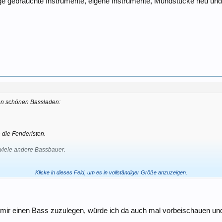
e gebrauchte Instrumente, eigene Instrumente, Mundstücke neu und 
nen schönen Bassladen:
n die Fenderisten.
d viele andere Bassbauer.
Klicke in dieses Feld, um es in vollständiger Größe anzuzeigen.
s.html
n, mir einen Bass zuzulegen, würde ich da auch mal vorbeischauen un
arburg... Arm wirst du beiden!