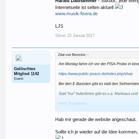
Harald Dallhammer
- Saxdoc, jede Meng
Internetseite ist selten aktuell
www.musik-fisera.de
LJS
Silver
22.Januar.2017
,
Zitat von Bereckis:
↑
Am Montag fahre ich vor der PISA-Probe in ei
Gelöschtes
Mitglied 1142
https://www.public-peace.de/index.php/shop
Guest
Bei den E-Basisten gibt es statt den Selmeriste
Statt "nur" Inderbinen gibt es u.a. Marleaux un
Mein Traumbass:
http://www.marleaux-bass.de/bass_diva_fretles
Hab mir gerade die website angeschaut.
Seufz...
Sollte ich je wieder auf die Idee komme
Clausthal-Zellerfeld ist mir dann wichtiger als M