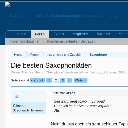
Home
Events
Mitglieder
Saxinfos
Klein
Foren
Foren durchsuchen
Themen mit aktuellen Beiträgen
Home
Foren
Instrumente und Zubehör
Saxophone
Die besten Saxophonläden
Dieses Thema im Forum "
Saxophone
" wurde erstellt von
Saxoryx
,
21.Januar.2017
.
Seite 2 von 4
< Zurück
1
2
3
4
Weiter >
Zitat von JES:
↑
Seit wann liegt Tokyo in Europa?
Ginos
Habe ich in der Schule was verpaßt?
Strebt nach Höherem
JEs
Nein, du bist eben ein sehr schlauer Typ