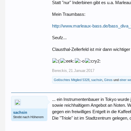
Statt "nur" Inderbinen gibt es u.a. Marle
Mein Traumbass:
http://www.marleaux-bass.de/bass_diva_f
Seufz...
Clausthal-Zellerfeld ist mir dann wichtige
Bereckis
21.Januar.2017
,
Gelöschtes Mitglied 5328
,
sachsin
,
Ginos
und
einer w
... ein Instrumentenbauer in Tokyo wurde
sowie reichhaltigem Angebot an Noten. Was
gegen ein freiwilliges Entgelt in die Kaff
sachsin
Strebt nach Höherem
Die "Triole" ist im Stadtzentrum gelegen,