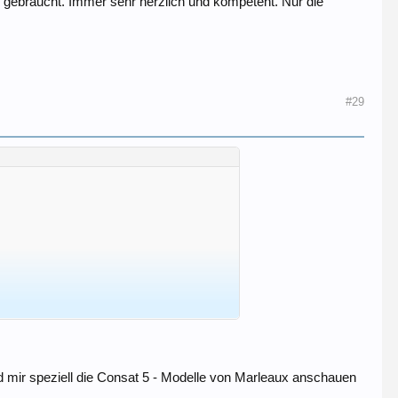
gebraucht. Immer sehr herzlich und kompetent. Nur die
#29
d mir speziell die Consat 5 - Modelle von Marleaux anschauen