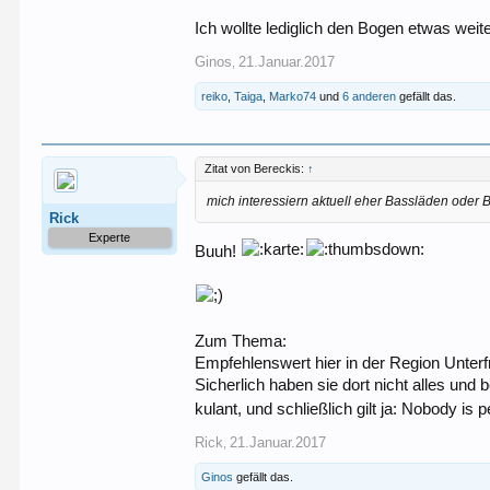
Ich wollte lediglich den Bogen etwas wei
Ginos
21.Januar.2017
,
reiko
,
Taiga
,
Marko74
und
6 anderen
gefällt das.
Zitat von Bereckis:
↑
mich interessiern aktuell eher Bassläden oder
Rick
Experte
Buuh!
Zum Thema:
Empfehlenswert hier in der Region Unterf
Sicherlich haben sie dort nicht alles u
kulant, und schließlich gilt ja: Nobody is p
Rick
21.Januar.2017
,
Ginos
gefällt das.