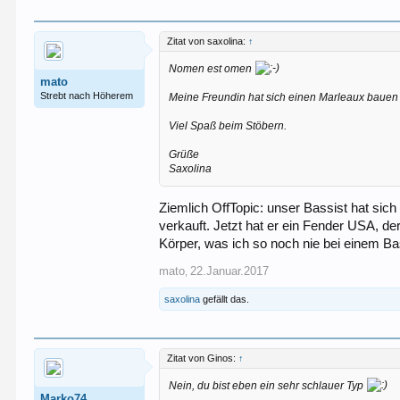
Zitat von saxolina:
↑
Nomen est omen
mato
Strebt nach Höherem
Meine Freundin hat sich einen Marleaux bauen l
Viel Spaß beim Stöbern.
Grüße
Saxolina
Ziemlich OffTopic: unser Bassist hat sic
verkauft. Jetzt hat er ein Fender USA, d
Körper, was ich so noch nie bei einem Ba
mato
22.Januar.2017
,
saxolina
gefällt das.
Zitat von Ginos:
↑
Nein, du bist eben ein sehr schlauer Typ
Marko74