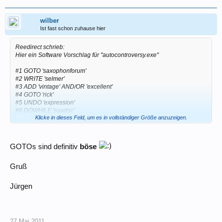
wilber
Ist fast schon zuhause hier
Reedirect schrieb:
Hier ein Software Vorschlag für "autocontroversy.exe"
#1 GOTO 'saxophonforum'
#2 WRITE 'selmer'
#3 ADD 'vintage' AND/OR 'excellent'
#4 GOTO 'rick'
#5 UNDO 'expression'
#6 DOWHILE 'saxdoc'
Klicke in dieses Feld, um es in vollständiger Größe anzuzeigen.
#7 UNWRITE 'expert'
#8 REPLACE 'yanagisawa' OR 'yamaha'
#9 GOTO 'asia'
#10 ADD 'cheap labor'
GOTOs sind definitiv
böse
#11 ERASE 'expert'
#12 REPLACE 'enemy'
Gruß
#13 PRINT 'superstitious'
#14 IF 'moderator' AND 'thread closure'
#15 GOTO <#1>
Jürgen
bisher leider nur als peta-Version, lauffähig unter Vintows 9.5
Important patch:
27.Mai.2011