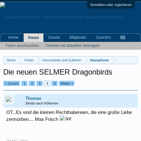
Anmelden oder registrieren
Home
Events
Mitglieder
Saxinfos
Foren
Foren durchsuchen
Themen mit aktuellen Beiträgen
Home
Foren
Instrumente und Zubehör
Saxophone
Die neuen SELMER Dragonbirds
< Zurück
1
2
3
4
5
Weiter >
Thomas
Strebt nach Höherem
OT...Es sind die kleinen Rechthabereien, die eine große Liebe
zermürben.... Max Frisch