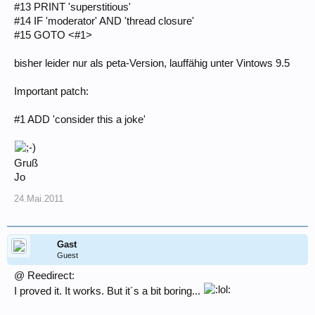
#13 PRINT 'superstitious'
#14 IF 'moderator' AND 'thread closure'
#15 GOTO <#1>
bisher leider nur als peta-Version, lauffähig unter Vintows 9.5
Important patch:
#1 ADD 'consider this a joke'
Gruß
Jo
24.Mai.2011
Gast
Guest
@ Reedirect:
I proved it. It works. But it´s a bit boring...