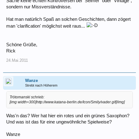
Sache keine echten Kontroversen bei "Selmer" oder "Vintage",
sondern nur Missverständnisse.
Hat man natürlich Spaß an solchen Geschichten, dann zögert
man 'clarification' möglichst weit raus...
Schöne Grüße,
Rick
24.Mai.2011
Wanze
Strebt nach Höherem
Trötomanski schrieb:
[img width=300]http://www.katana-berlin.de/Icon/Smily/vader.gif[/img]
Was'n das? Wer hat hier ein rotes und ein grünes Saxophon?
Und was ist das für eine ungewöhnliche Spielweise?
Wanze