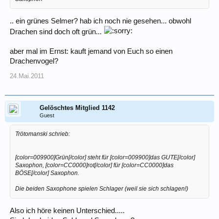
.. ein grünes Selmer? hab ich noch nie gesehen... obwohl
Drachen sind doch oft grün...
aber mal im Ernst: kauft jemand von Euch so einen
Drachenvogel?
24.Mai.2011
Gelöschtes Mitglied 1142
Guest
Trötomanski schrieb:
[color=009900]Grün[/color] steht für [color=009900]das GUTE[/color]
Saxophon, [color=CC0000]rot[/color] für [color=CC0000]das
BÖSE[/color] Saxophon.
Die beiden Saxophone spielen Schlager (weil sie sich schlagen!)
Also ich höre keinen Unterschied.....