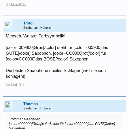
24.Mai.2011
Tröto
Strebt nach Höherem
Mensch, Wanze: Farbsymbolik!!
[color=009900]Grün[/color] steht für [color=009900]das
GUTE[/color] Saxophon, [color=CC0000]rot[/color] für
[color=CC0000]das BÖSE[/color] Saxophon.
Die beiden Saxophone spielen Schlager (weil sie sich
schlagen!)
24.Mai.2011
Thomas
Strebt nach Höherem
Trötomanski schrieb:
[color=009900]Grün[/color] steht für [color=009900]das GUTE[/color]
Saxophon