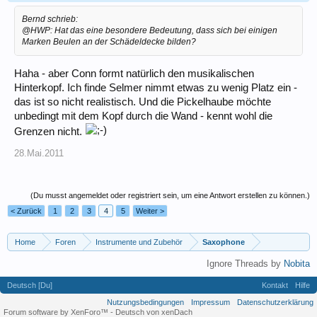
Bernd schrieb:
@HWP: Hat das eine besondere Bedeutung, dass sich bei einigen
Marken Beulen an der Schädeldecke bilden?
Haha - aber Conn formt natürlich den musikalischen
Hinterkopf. Ich finde Selmer nimmt etwas zu wenig Platz ein -
das ist so nicht realistisch. Und die Pickelhaube möchte
unbedingt mit dem Kopf durch die Wand - kennt wohl die
Grenzen nicht.
28.Mai.2011
(Du musst angemeldet oder registriert sein, um eine Antwort erstellen zu können.)
< Zurück
1
2
3
4
5
Weiter >
Home
Foren
Instrumente und Zubehör
Saxophone
Ignore Threads by
Nobita
Deutsch [Du]
Kontakt
Hilfe
Nutzungsbedingungen
Impressum
Datenschutzerklärung
Forum software by XenForo™
-
Deutsch von xenDach