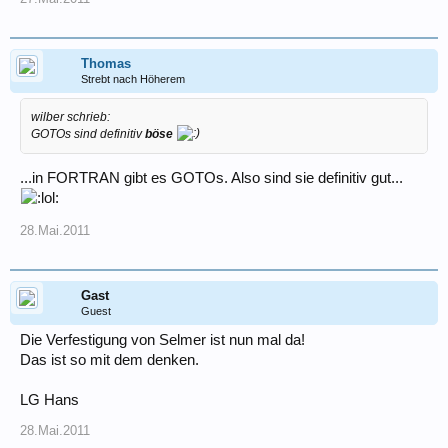
#1 ADD 'consider this a joke'
Thomas
Gruß
Strebt nach Höherem
Jo
wilber schrieb:
GOTOs sind definitiv
böse
...in FORTRAN gibt es GOTOs. Also sind sie definitiv gut...
28.Mai.2011
Gast
Guest
Die Verfestigung von Selmer ist nun mal da!
Das ist so mit dem denken.
LG Hans
28.Mai.2011