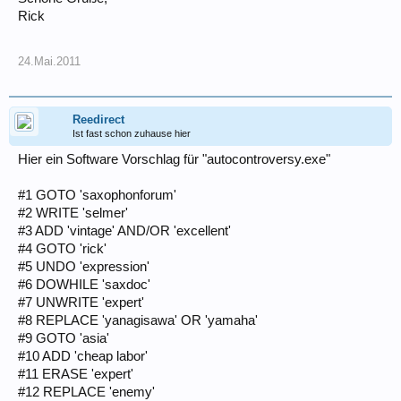
Rick
24.Mai.2011
Reedirect
Ist fast schon zuhause hier
Hier ein Software Vorschlag für "autocontroversy.exe"
#1 GOTO 'saxophonforum'
#2 WRITE 'selmer'
#3 ADD 'vintage' AND/OR 'excellent'
#4 GOTO 'rick'
#5 UNDO 'expression'
#6 DOWHILE 'saxdoc'
#7 UNWRITE 'expert'
#8 REPLACE 'yanagisawa' OR 'yamaha'
#9 GOTO 'asia'
#10 ADD 'cheap labor'
#11 ERASE 'expert'
#12 REPLACE 'enemy'