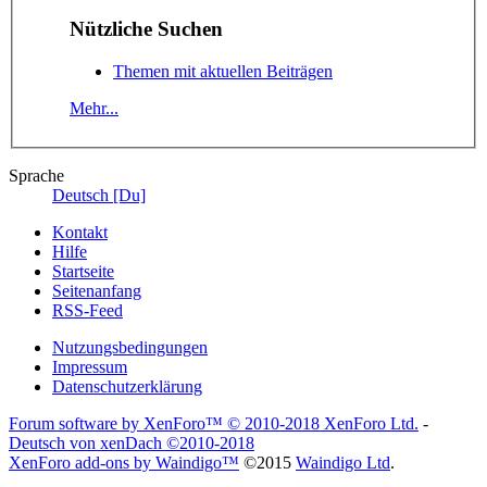
Nützliche Suchen
Themen mit aktuellen Beiträgen
Mehr...
Sprache
Deutsch [Du]
Kontakt
Hilfe
Startseite
Seitenanfang
RSS-Feed
Nutzungsbedingungen
Impressum
Datenschutzerklärung
Forum software by XenForo™
© 2010-2018 XenForo Ltd.
-
Deutsch von xenDach
©2010-2018
XenForo add-ons by Waindigo™
©2015
Waindigo Ltd
.