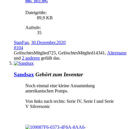
IMG_2012.JPG
Dateigröße:
89,9 KB
Aufrufe:
35
StanFan
,
30.Dezember.2020
#104
GelöschtesMitglied725
,
GelöschtesMitglied14341
,
Altermann
und
2 anderen
gefällt das.
Sandsax
Gehört zum Inventar
Noch einmal eine kleine Ansammlung
amerikanischen Pomps.
Von links nach rechts: Serie IV, Serie I und Serie
V Silversonic