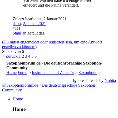
Vor zwei Wochen habe ich einige Polster
erneuert und die Patina verändert.
Zuletzt bearbeitet:
2.Januar.2021
dabo
,
2.Januar.2021
#111
StanFan
gefällt das.
(Du musst angemeldet oder registriert sein, um eine Antwort
erstellen zu können.)
Seite 6 von 6
< Zurück
1
2
3
4
5
6
Saxophonforum.de - Die deutschsprachige Saxophon-
Community
Home
Foren
>
Instrumente und Zubehör
>
Saxophone
>
Ignore Threads by
Nobita
Home
Home