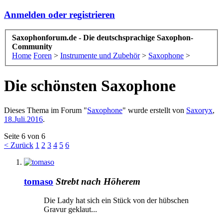
Anmelden oder registrieren
Saxophonforum.de - Die deutschsprachige Saxophon-
Community
Home
Foren
>
Instrumente und Zubehör
>
Saxophone
>
Die schönsten Saxophone
Dieses Thema im Forum "
Saxophone
" wurde erstellt von
Saxoryx
,
18.Juli.2016
.
Seite 6 von 6
< Zurück
1
2
3
4
5
6
tomaso
Strebt nach Höherem
Die Lady hat sich ein Stück von der hübschen
Gravur geklaut...