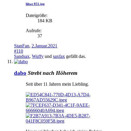
hhwe 051.jpg
Dateigröße:
184 KB
Aufrufe:
37
StanFan
,
2.Januar.2021
#110
Sandsax
,
Wuffy
und
saxfax
gefällt das.
dabo
Strebt nach Höherem
Seit über 11 Jahren mein Liebling.