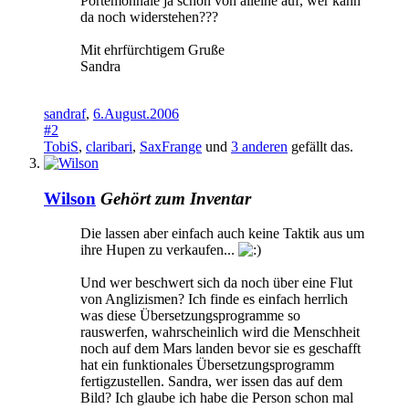
Portemonnaie ja schon von alleine auf, wer kann
da noch widerstehen???
Mit ehrfürchtigem Gruße
Sandra
sandraf
,
6.August.2006
#2
TobiS
,
claribari
,
SaxFrange
und
3 anderen
gefällt das.
Wilson
Gehört zum Inventar
Die lassen aber einfach auch keine Taktik aus um
ihre Hupen zu verkaufen...
Und wer beschwert sich da noch über eine Flut
von Anglizismen? Ich finde es einfach herrlich
was diese Übersetzungsprogramme so
rauswerfen, wahrscheinlich wird die Menschheit
noch auf dem Mars landen bevor sie es geschafft
hat ein funktionales Übersetzungsprogramm
fertigzustellen. Sandra, wer issen das auf dem
Bild? Ich glaube ich habe die Person schon mal