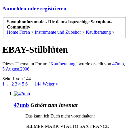
Anmelden oder registrieren
Saxophonforum.de - Die deutschsprachige Saxophon-
Community
Home
Foren
>
Instrumente und Zubehör
>
Kaufberatung
>
EBAY-Stilblüten
Dieses Thema im Forum "
Kaufberatung
" wurde erstellt von
47tmb
,
5.August.2006
.
Seite 1 von 144
1
←
2
3
4
5
6
→
144
Weiter >
47tmb
Gehört zum Inventar
Das kann ich Euch nicht vorenthalten:
SELMER MARK VI ALTO SAX FRANCE