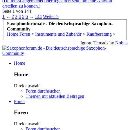
(Du musst angemeldet oder registriert sein, um eine Antwort
erstellen zu können.)
Seite 1 von 144
1
←
2
3
4
5
6
→
144
Weiter >
Saxophonforum.de - Die deutschsprachige Saxophon-
Community
Home
Foren
>
Instrumente und Zubehör
>
Kaufberatung
>
Ignore Threads by
Nobita
Home
Home
Direktauswahl
Foren durchsuchen
Themen mit aktuellen Beiträgen
Foren
Foren
Direktauswahl
Foren durchsuchen