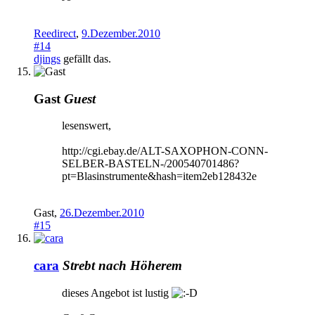
Reedirect
,
9.Dezember.2010
#14
djings
gefällt das.
Gast
Guest
lesenswert,
http://cgi.ebay.de/ALT-SAXOPHON-CONN-
SELBER-BASTELN-/200540701486?
pt=Blasinstrumente&hash=item2eb128432e
Gast
,
26.Dezember.2010
#15
cara
Strebt nach Höherem
dieses Angebot ist lustig