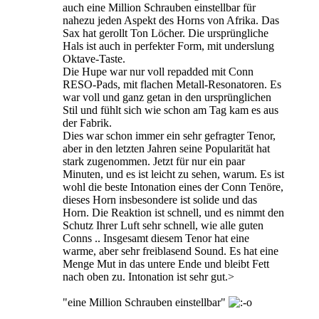
auch eine Million Schrauben einstellbar für
nahezu jeden Aspekt des Horns von Afrika. Das
Sax hat gerollt Ton Löcher. Die ursprüngliche
Hals ist auch in perfekter Form, mit underslung
Oktave-Taste.
Die Hupe war nur voll repadded mit Conn
RESO-Pads, mit flachen Metall-Resonatoren. Es
war voll und ganz getan in den ursprünglichen
Stil und fühlt sich wie schon am Tag kam es aus
der Fabrik.
Dies war schon immer ein sehr gefragter Tenor,
aber in den letzten Jahren seine Popularität hat
stark zugenommen. Jetzt für nur ein paar
Minuten, und es ist leicht zu sehen, warum. Es ist
wohl die beste Intonation eines der Conn Tenöre,
dieses Horn insbesondere ist solide und das
Horn. Die Reaktion ist schnell, und es nimmt den
Schutz Ihrer Luft sehr schnell, wie alle guten
Conns .. Insgesamt diesem Tenor hat eine
warme, aber sehr freiblasend Sound. Es hat eine
Menge Mut in das untere Ende und bleibt Fett
nach oben zu. Intonation ist sehr gut.>
"eine Million Schrauben einstellbar"