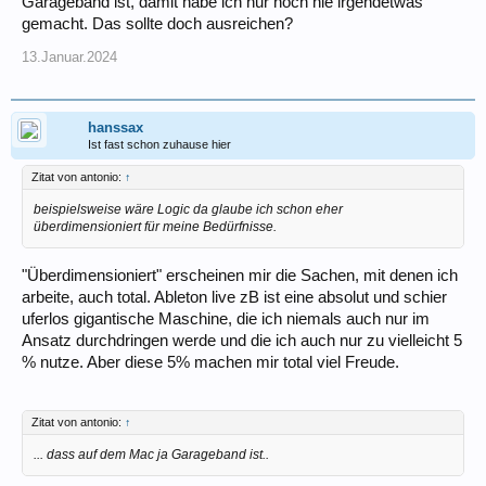
Garageband ist, damit habe ich nur noch nie irgendetwas
gemacht. Das sollte doch ausreichen?
13.Januar.2024
hanssax
Ist fast schon zuhause hier
Zitat von antonio:
↑
beispielsweise wäre Logic da glaube ich schon eher
überdimensioniert für meine Bedürfnisse.
"Überdimensioniert" erscheinen mir die Sachen, mit denen ich
arbeite, auch total. Ableton live zB ist eine absolut und schier
uferlos gigantische Maschine, die ich niemals auch nur im
Ansatz durchdringen werde und die ich auch nur zu vielleicht 5
% nutze. Aber diese 5% machen mir total viel Freude.
Zitat von antonio:
↑
... dass auf dem Mac ja Garageband ist..