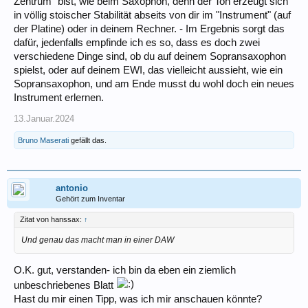
Zentrum" bist, wie beim Saxophon, denn der Ton erzeugt sich
in völlig stoischer Stabilität abseits von dir im "Instrument" (auf
der Platine) oder in deinem Rechner. - Im Ergebnis sorgt das
dafür, jedenfalls empfinde ich es so, dass es doch zwei
verschiedene Dinge sind, ob du auf deinem Sopransaxophon
spielst, oder auf deinem EWI, das vielleicht aussieht, wie ein
Sopransaxophon, und am Ende musst du wohl doch ein neues
Instrument erlernen.
13.Januar.2024
Bruno Maserati
gefällt das.
antonio
Gehört zum Inventar
Zitat von hanssax:
↑
Und genau das macht man in einer DAW
O.K. gut, verstanden- ich bin da eben ein ziemlich
unbeschriebenes Blatt
Hast du mir einen Tipp, was ich mir anschauen könnte?