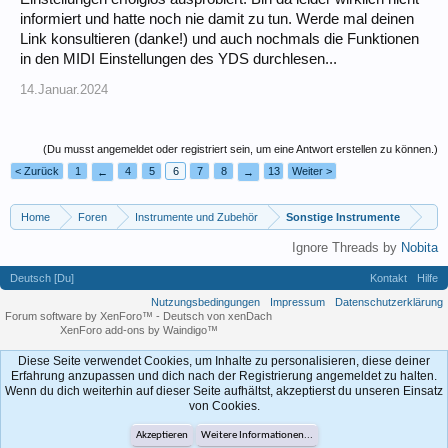
informiert und hatte noch nie damit zu tun. Werde mal deinen
Link konsultieren (danke!) und auch nochmals die Funktionen
in den MIDI Einstellungen des YDS durchlesen...
14.Januar.2024
(Du musst angemeldet oder registriert sein, um eine Antwort erstellen zu können.)
< Zurück
1
4
5
6
7
8
13
Weiter >
←
→
Home
Foren
Instrumente und Zubehör
Sonstige Instrumente
Ignore Threads by
Nobita
Deutsch [Du]
Kontakt
Hilfe
Nutzungsbedingungen
Impressum
Datenschutzerklärung
Forum software by XenForo™
-
Deutsch von xenDach
XenForo add-ons by Waindigo™
Diese Seite verwendet Cookies, um Inhalte zu personalisieren, diese deiner
Erfahrung anzupassen und dich nach der Registrierung angemeldet zu halten.
Wenn du dich weiterhin auf dieser Seite aufhältst, akzeptierst du unseren Einsatz
von Cookies.
Akzeptieren
Weitere Informationen...