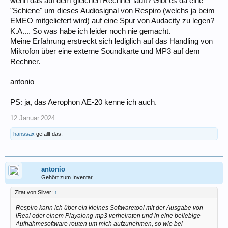
wenn das auf dem gleichen Rechner läuft? Gibt es da eine
"Schiene" um dieses Audiosignal von Respiro (welchs ja beim
EMEO mitgeliefert wird) auf eine Spur von Audacity zu legen?
K.A.... So was habe ich leider noch nie gemacht.
Meine Erfahrung erstreckt sich lediglich auf das Handling von
Mikrofon über eine externe Soundkarte und MP3 auf dem
Rechner.
antonio
PS: ja, das Aerophon AE-20 kenne ich auch.
12.Januar.2024
hanssax
gefällt das.
antonio
Gehört zum Inventar
Zitat von Silver:
↑
Respiro kann ich über ein kleines Softwaretool mit der Ausgabe von
iReal oder einem Playalong-mp3 verheiraten und in eine beliebige
Aufnahmesoftware routen um mich aufzunehmen, so wie bei