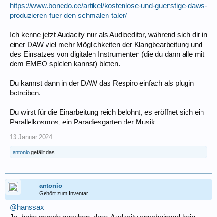
https://www.bonedo.de/artikel/kostenlose-und-guenstige-daws-
produzieren-fuer-den-schmalen-taler/
Ich kenne jetzt Audacity nur als Audioeditor, während sich dir in
einer DAW viel mehr Möglichkeiten der Klangbearbeitung und
des Einsatzes von digitalen Instrumenten (die du dann alle mit
dem EMEO spielen kannst) bieten.
Du kannst dann in der DAW das Respiro einfach als plugin
betreiben.
Du wirst für die Einarbeitung reich belohnt, es eröffnet sich ein
Parallelkosmos, ein Paradiesgarten der Musik.
13.Januar.2024
antonio
gefällt das.
antonio
Gehört zum Inventar
@hanssax
Ja, habe gerade gesehen, dass Audacity anscheinend kein