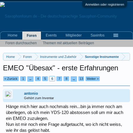
Anmelden oder registrieren
Home
Events
Mitglieder
Saxinfos
Foren
Foren durchsuchen
Themen mit aktuellen Beiträgen
Home
Foren
Instrumente und Zubehör
Sonstige Instrumente
EMEO "Übesax" - erste Erfahrungen
< Zurück
1
4
5
6
7
8
13
Weiter >
←
→
antonio
Gehört zum Inventar
Hänge mich hier auch nochmals rein...bin ja immer noch am
überlegen, ob ich mein YDS-120 abstossen soll um mir auch
ein EMEO zuzulegen.
Nun ist mir noch eine Frage aufgetaucht, wo ich nicht weiss,
wie ihr das gelöst habt.