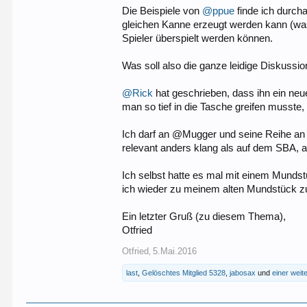
Die Beispiele von
@ppue
finde ich durcha
gleichen Kanne erzeugt werden kann (was 
Spieler überspielt werden können.
Was soll also die ganze leidige Diskussion
@Rick
hat geschrieben, dass ihn ein neu
man so tief in die Tasche greifen musste
Ich darf an @Mugger und seine Reihe an h
relevant anders klang als auf dem SBA, abe
Ich selbst hatte es mal mit einem Mundstü
ich wieder zu meinem alten Mundstück zu
Ein letzter Gruß (zu diesem Thema),
Otfried
Otfried
5.Mai.2016
,
last
,
Gelöschtes Mitglied 5328
,
jabosax
und
einer weit