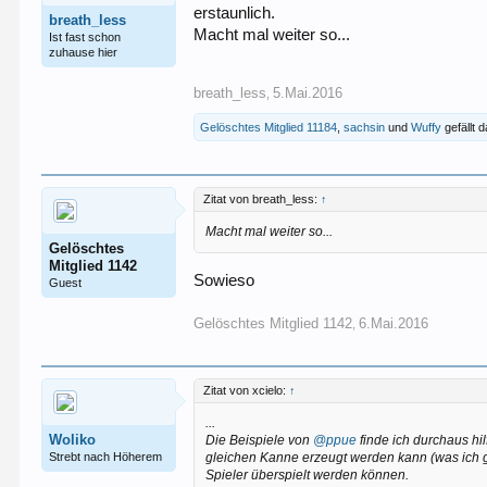
erstaunlich.
breath_less
Macht mal weiter so...
Ist fast schon
zuhause hier
breath_less
5.Mai.2016
,
Gelöschtes Mitglied 11184
,
sachsin
und
Wuffy
gefällt d
Zitat von breath_less:
↑
Macht mal weiter so...
Gelöschtes
Mitglied 1142
Sowieso
Guest
Gelöschtes Mitglied 1142
6.Mai.2016
,
Zitat von xcielo:
↑
...
Woliko
Die Beispiele von
@ppue
finde ich durchaus hi
Strebt nach Höherem
gleichen Kanne erzeugt werden kann (was ich ge
Spieler überspielt werden können.