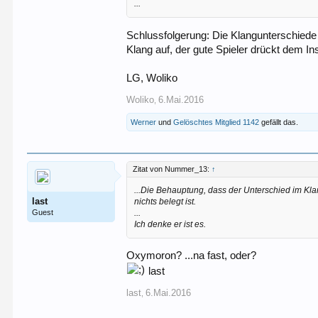
...
Schlussfolgerung: Die Klangunterschiede
Klang auf, der gute Spieler drückt dem I
LG, Woliko
Woliko
6.Mai.2016
,
Werner
und
Gelöschtes Mitglied 1142
gefällt das.
Zitat von Nummer_13:
↑
...Die Behauptung, dass der Unterschied im Klan
last
nichts belegt ist.
Guest
...
Ich denke er ist es.
Oxymoron? ...na fast, oder?
last
last
6.Mai.2016
,