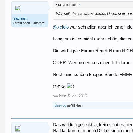
Zitat von xcielo:
↑
Was soll also die ganze leidige Diskussion, auss
sachsin
Strebt nach Höherem
@xcielo
war schneller; aber ich empfinde
Langsam ist es nicht mehr schön, diese
Die wichtigste Forum-Regel: Nimm NICHTS
ODER: Wer hindert uns eigentlich daran 
Noch eine schöne knappe Stunde FEIE
Grüße
sachsin
5.Mai.2016
,
bluefrog
gefällt das.
Das wirklich geile ist ja, keiner hat es h
Na klar kommt man in Diskussionen auch 