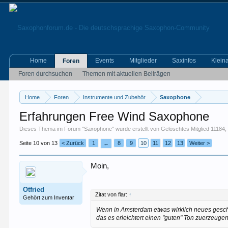
Home
Events
Mitglieder
Saxinfos
Klein
Foren
Foren durchsuchen
Themen mit aktuellen Beiträgen
Home
Foren
Instrumente und Zubehör
Saxophone
Erfahrungen Free Wind Saxophone
Dieses Thema im Forum "
Saxophone
" wurde erstellt von
Gelöschtes Mitglied 11184
Seite 10 von 13
< Zurück
1
8
9
10
11
12
13
Weiter >
←
Moin,
Otfried
Zitat von flar:
↑
Gehört zum Inventar
Wenn in Amsterdam etwas wirklich neues geschaf
das es erleichtert einen "guten" Ton zuerzeuge