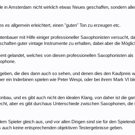
in Amsterdam nicht wirklich etwas Neues geschaffen, sondern allen
s es allgemein erleichtert, einen "guten" Ton zu erzeugen etc.
ntenbauer mit Hilfe einiger professioneller Saxophonisten versucht,
enschaften guter vintage Instrumente zu erhalten, dabei aber die Mö
ment gelandet, welches von diesen professionellen Saxophonisten als 
xophone.
 geben, die dies dann auch so sehen, und denen dies den Kaufpreis 
ber ein Inderbinen spielen wie Peter Wespi, oder bei ihrem Mark VI bl
onbau, und es gibt auch nicht den idealen Klang, von daher ist die gan
cht, aber es gibt durchaus Unterschiede zwischen Saxophonen, die ich
dem Spieler gleich aus, und vor allen Dingen sind sie für den Spielen
s auch keine entsprechenden objektiven Testergebnisse geben.