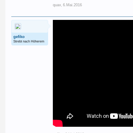
quax
6.Mai.2016
,
gefiko
Strebt nach Höherem