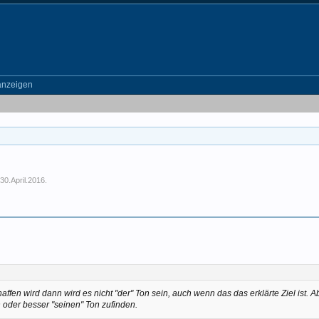
anzeigen
,
30.April.2016
.
fen wird dann wird es nicht "der" Ton sein, auch wenn das das erklärte Ziel ist. 
n oder besser "seinen" Ton zufinden.