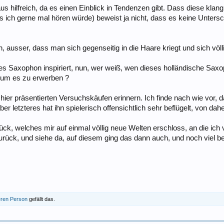
us hilfreich, da es einen Einblick in Tendenzen gibt. Dass diese klan
ich gerne mal hören würde) beweist ja nicht, dass es keine Untersc
, ausser, dass man sich gegenseitig in die Haare kriegt und sich völli
es Saxophon inspiriert, nun, wer weiß, wen dieses holländische Saxop
, um es zu erwerben ?
ier präsentierten Versuchskäufen erinnern. Ich finde nach wie vor, 
r letzteres hat ihn spielerisch offensichtlich sehr beflügelt, von dah
ck, welches mir auf einmal völlig neue Welten erschloss, an die ich 
rück, und siehe da, auf diesem ging das dann auch, und noch viel b
eren Person
gefällt das.