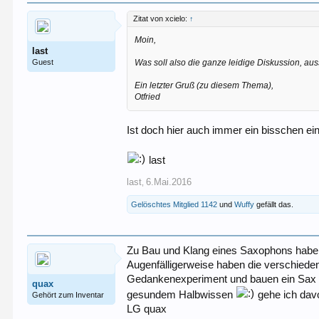
Zitat von xcielo:
↑
Moin,
last
Guest
Was soll also die ganze leidige Diskussion, auss
Ein letzter Gruß (zu diesem Thema),
Otfried
Ist doch hier auch immer ein bisschen ein 
last
last
6.Mai.2016
,
Gelöschtes Mitglied 1142
und
Wuffy
gefällt das.
Zu Bau und Klang eines Saxophons habe 
Augenfälligerweise haben die verschieden
Gedankenexperiment und bauen ein Sax m
quax
gesundem Halbwissen
gehe ich davo
Gehört zum Inventar
LG quax