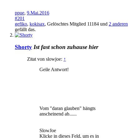
ppue
,
9.Mai.2016
#201
gefiko
,
kokisax
,
Gelöschtes Mitglied 11184
und
2 anderen
gefällt das.
Shorty
Ist fast schon zuhause hier
Zitat von slowjoe:
↑
Geile Antwort!
Vom "daran glauben" hängts
anscheinend ab......
SlowJoe
Klicke in dieses Feld, um es in