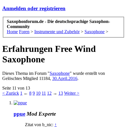
Anmelden oder registrieren
Saxophonforum.de - Die deutschsprachige Saxophon-
Community
Home
Foren
>
Instrumente und Zubehör
>
Saxophone
>
Erfahrungen Free Wind
Saxophone
Dieses Thema im Forum "
Saxophone
" wurde erstellt von
Gelöschtes Mitglied 11184
,
30.April.2016
.
Seite 11 von 13
< Zurück
1
←
8
9
10
11
12
→
13
Weiter >
ppue
Mod
Experte
Zitat von b_nic:
↑