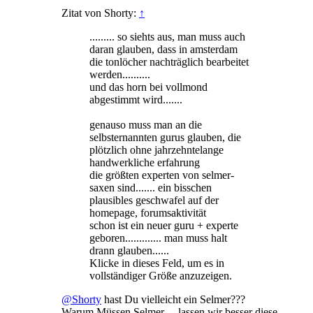
Zitat von Shorty:
↑
......... so siehts aus, man muss auch
daran glauben, dass in amsterdam
die tonlöcher nachträglich bearbeitet
werden..........
und das horn bei vollmond
abgestimmt wird.......
genauso muss man an die
selbsternannten gurus glauben, die
plötzlich ohne jahrzehntelange
handwerkliche erfahrung
die größten experten von selmer-
saxen sind....... ein bisschen
plausibles geschwafel auf der
homepage, forumsaktivität
schon ist ein neuer guru + experte
geboren............. man muss halt
drann glauben......
Klicke in dieses Feld, um es in
vollständiger Größe anzuzeigen.
@Shorty
hast Du vielleicht ein Selmer???
Warum Müssen Selmer ... lassen wir besser diese