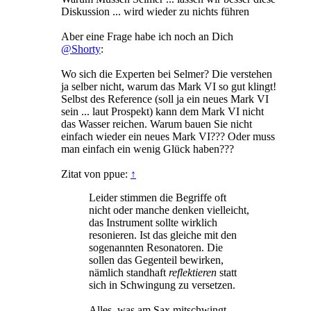
Diskussion ... wird wieder zu nichts führen
Aber eine Frage habe ich noch an Dich
@Shorty
:
Wo sich die Experten bei Selmer? Die verstehen
ja selber nicht, warum das Mark VI so gut klingt!
Selbst des Reference (soll ja ein neues Mark VI
sein ... laut Prospekt) kann dem Mark VI nicht
das Wasser reichen. Warum bauen Sie nicht
einfach wieder ein neues Mark VI??? Oder muss
man einfach ein wenig Glück haben???
Zitat von ppue:
↑
Leider stimmen die Begriffe oft
nicht oder manche denken vielleicht,
das Instrument sollte wirklich
resonieren. Ist das gleiche mit den
sogenannten Resonatoren. Die
sollen das Gegenteil bewirken,
nämlich standhaft
reflektieren
statt
sich in Schwingung zu versetzen.
Alles, was am Sax mitschwingt,