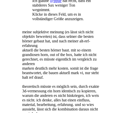
Ich glaube
@ppue
hat recht, dass ein
stabileres Sax weniger Ton
wegnimmt.
Klicke in dieses Feld, um es in
vollständiger Größe anzuzeigen.
meine subjektive meinung (es lässt sich nicht
objektiv bewerten) ist, dass selmer die besten
hörner gebaut hat, und nach meiner alt-ref-
erfahrung
aktuell die besten hörner baut. mit so einem
grandiosen horn, out of the box, hatte ich nicht
gerechnet, es müsste eigentlich im vergleich zu
anderen
marken deutlich mehr kosten. somit ist die frage
beantwortet, die bauen aktuell mark vi, nur steht
halt ref drauf.
theoretisch müsste es möglich sein, durch exakte
3d-vermessung ein horn identisch zu kopieren,
warum die anderen es nicht hinkriegen, ich weis
es nicht. ich denke, alles hat einen einfluss,
material, bearbeitung, erfahrung. und so wies
aussieht, lässt sich die kombination daraus nicht