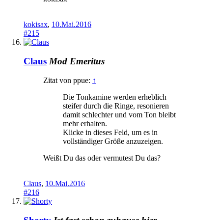
kokisax
,
10.Mai.2016
#215
Claus
Mod Emeritus
Zitat von ppue:
↑
Die Tonkamine werden erheblich
steifer durch die Ringe, resonieren
damit schlechter und vom Ton bleibt
mehr erhalten.
Klicke in dieses Feld, um es in
vollständiger Größe anzuzeigen.
Weißt Du das oder vermutest Du das?
Claus
,
10.Mai.2016
#216