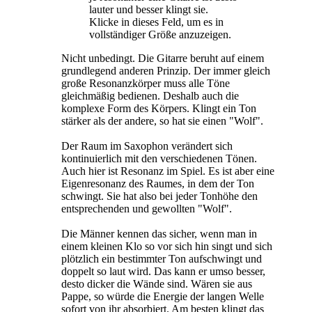
lauter und besser klingt sie.
Klicke in dieses Feld, um es in
vollständiger Größe anzuzeigen.
Nicht unbedingt. Die Gitarre beruht auf einem
grundlegend anderen Prinzip. Der immer gleich
große Resonanzkörper muss alle Töne
gleichmäßig bedienen. Deshalb auch die
komplexe Form des Körpers. Klingt ein Ton
stärker als der andere, so hat sie einen "Wolf".
Der Raum im Saxophon verändert sich
kontinuierlich mit den verschiedenen Tönen.
Auch hier ist Resonanz im Spiel. Es ist aber eine
Eigenresonanz des Raumes, in dem der Ton
schwingt. Sie hat also bei jeder Tonhöhe den
entsprechenden und gewollten "Wolf".
Die Männer kennen das sicher, wenn man in
einem kleinen Klo so vor sich hin singt und sich
plötzlich ein bestimmter Ton aufschwingt und
doppelt so laut wird. Das kann er umso besser,
desto dicker die Wände sind. Wären sie aus
Pappe, so würde die Energie der langen Welle
sofort von ihr absorbiert. Am besten klingt das