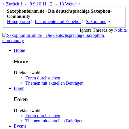
< Zurück
1
←
8
9
10
11
12
→
13
Weiter >
Saxophonforum.de - Die deutschsprachige Saxophon-
Community
Home
Foren
>
Instrumente und Zubehör
>
Saxophone
>
Ignore Threads by
Nobita
Home
Home
Direktauswahl
Foren durchsuchen
Themen mit aktuellen Beiträgen
Foren
Foren
Direktauswahl
Foren durchsuchen
Themen mit aktuellen Beiträgen
Events