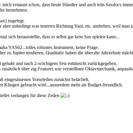
: mich erstaunt schon, dass heute Händler und auch teils Saxdocs immer
arke hernehmen.
sax) zugelegt.
mir aber unbedingt was teureres Richtung Yani, etc. andrehen, weil man
al sich herausstellte, dass er selbst gar kein Sax spielen kann...
ha YAS62...tolles robustes Instrument, keine Frage.
er zu Jupiter tendieren. Qualitativ haben die über die Jahrzehnte mächt
lt gehabt und nach 2-wöchigem Test enttäuscht zurückgegeben.
 zusätzlich über zig Features wie verstellbare Oktavmechanik, anpassba
t eingesässenen Vorurteilen zunächst belächelt,
 Klingen gebracht wird...ausserdem mehr als Budget-freundlich.
teller verlangen für diese Zeilen