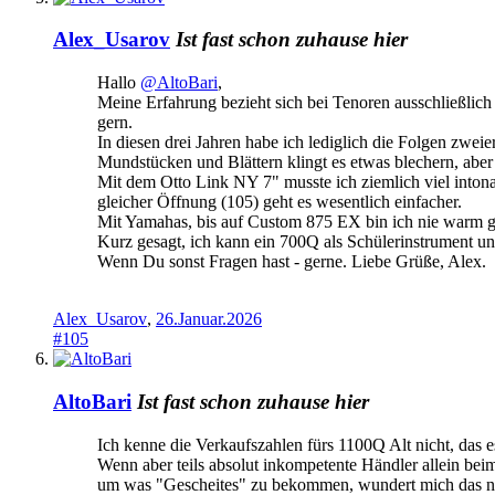
Alex_Usarov
Ist fast schon zuhause hier
Hallo
@AltoBari
,
Meine Erfahrung bezieht sich bei Tenoren ausschließlich
gern.
In diesen drei Jahren habe ich lediglich die Folgen zwe
Mundstücken und Blättern klingt es etwas blechern, abe
Mit dem Otto Link NY 7" musste ich ziemlich viel into
gleicher Öffnung (105) geht es wesentlich einfacher.
Mit Yamahas, bis auf Custom 875 EX bin ich nie warm 
Kurz gesagt, ich kann ein 700Q als Schülerinstrument un
Wenn Du sonst Fragen hast - gerne. Liebe Grüße, Alex.
Alex_Usarov
,
26.Januar.2026
#105
AltoBari
Ist fast schon zuhause hier
Ich kenne die Verkaufszahlen fürs 1100Q Alt nicht, das es
Wenn aber teils absolut inkompetente Händler allein bei
um was "Gescheites" zu bekommen, wundert mich das nic