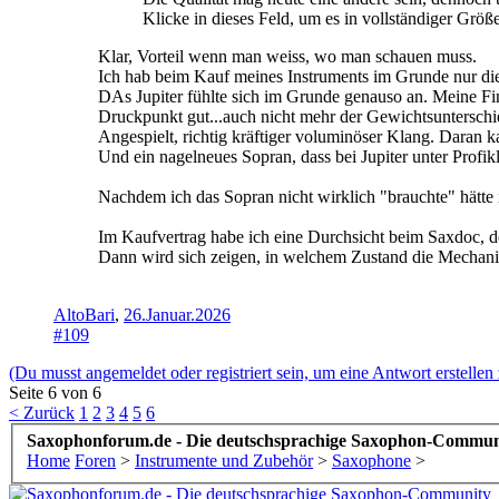
Klicke in dieses Feld, um es in vollständiger Größ
Klar, Vorteil wenn man weiss, wo man schauen muss.
Ich hab beim Kauf meines Instruments im Grunde nur di
DAs Jupiter fühlte sich im Grunde genauso an. Meine Fin
Druckpunkt gut...auch nicht mehr der Gewichtsuntersch
Angespielt, richtig kräftiger voluminöser Klang. Daran k
Und ein nagelneues Sopran, dass bei Jupiter unter Profik
Nachdem ich das Sopran nicht wirklich "brauchte" hätte 
Im Kaufvertrag habe ich eine Durchsicht beim Saxdoc, de
Dann wird sich zeigen, in welchem Zustand die Mechanik 
AltoBari
,
26.Januar.2026
#109
(Du musst angemeldet oder registriert sein, um eine Antwort erstellen
Seite 6 von 6
< Zurück
1
2
3
4
5
6
Saxophonforum.de - Die deutschsprachige Saxophon-Commun
Home
Foren
>
Instrumente und Zubehör
>
Saxophone
>