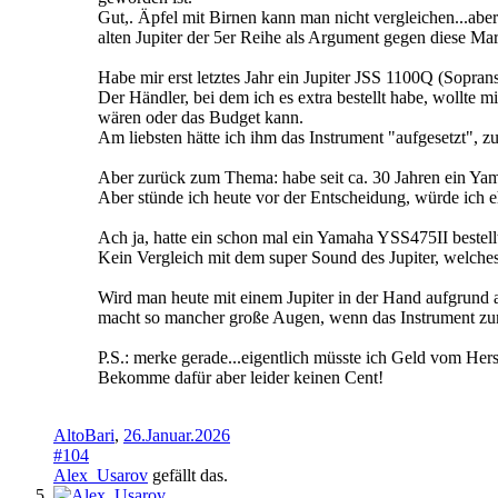
Gut,. Äpfel mit Birnen kann man nicht vergleichen...aber
alten Jupiter der 5er Reihe als Argument gegen diese M
Habe mir erst letztes Jahr ein Jupiter JSS 1100Q (Sopran
Der Händler, bei dem ich es extra bestellt habe, wollte 
wären oder das Budget kann.
Am liebsten hätte ich ihm das Instrument "aufgesetzt", zum
Aber zurück zum Thema: habe seit ca. 30 Jahren ein Yama
Aber stünde ich heute vor der Entscheidung, würde ich eh
Ach ja, hatte ein schon mal ein Yamaha YSS475II bestel
Kein Vergleich mit dem super Sound des Jupiter, welches
Wird man heute mit einem Jupiter in der Hand aufgrund al
macht so mancher große Augen, wenn das Instrument zum
P.S.: merke gerade...eigentlich müsste ich Geld vom Hers
Bekomme dafür aber leider keinen Cent!
AltoBari
,
26.Januar.2026
#104
Alex_Usarov
gefällt das.