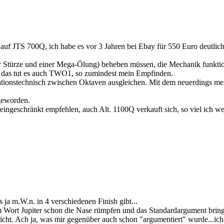
 auf JTS 700Q, ich habe es vor 3 Jahren bei Ebay für 550 Euro deutli
ier Stürze und einer Mega-Ölung) beheben müssen, die Mechanik funktio
r das tut es auch TWO1, so zumindest mein Empfinden.
nationstechnisch zwischen Oktaven ausgleichen. Mit dem neuerdings 
geworden.
eingeschränkt empfehlen, auch Alt. 1100Q verkauft sich, so viel ich we
 ja m.W.n. in 4 verschiedenen Finish gibt...
m Wort Jupiter schon die Nase rümpfen und das Standardargument bringe
ht. Ach ja, was mir gegenüber auch schon "argumentiert" wurde...ich