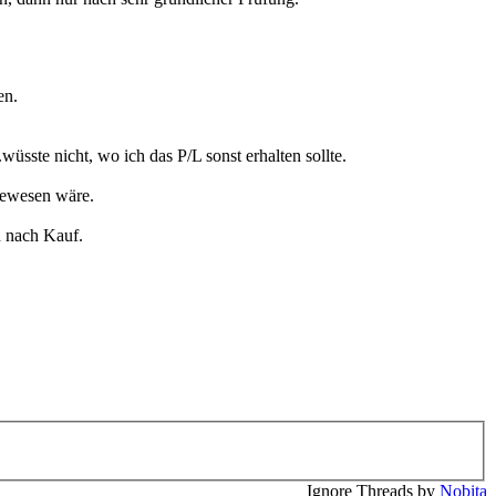
en.
üsste nicht, wo ich das P/L sonst erhalten sollte.
 gewesen wäre.
n nach Kauf.
Ignore Threads by
Nobita