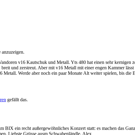
e anzuzeigen.
it Vandoren v16 Kautschuk und Metall. Yts 480 hat einen sehr kernigen 
, breit und zerstreut. Aber mit v16 Metall mit einer engen Kammer lässt 
 Metall. Werde aber noch ein paar Monate Alt weiter spielen, bis die E
ren
gefällt das.
 im BIX ein recht außergewöhnliches Konzert statt: es machen das Ganz
mmen. Liebste Grüsse ausm Schwabenländle, Alex