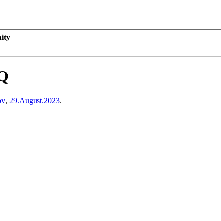
ity
0Q
ov
,
29.August.2023
.