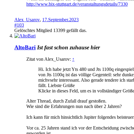
http://www.bix-stuttgart.de/veranstaltungsdetails/7330
Alex_Usarov
,
17.September.2023
#103
Gelöschtes Mitglied 13399
gefällt das.
AltoBari
Ist fast schon zuhause hier
Zitat von Alex_Usarov:
↑
Hi. Ich habe jetzt Yts 480 und Jts 1100q eingespi
von Jts 1100q ist das völlige Gegenteil: sehr dunke
michvsehr interessant. Also gerade tendere ich st
fällt. Liebste Grüße
Klicke in dieses Feld, um es in vollständiger Größ
Alter Thread, durch Zufall drauf gestoßen.
Wie sind die Erfahrungen nun nach über 2 Jahren?
Ich kann für mich hinsichtlich Jupiter folgendes beisteuer
Vor ca. 25 Jahren stand ich vor der Entscheidung zwisc
geworden ist.