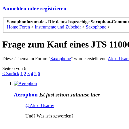
Anmelden oder registrieren
Saxophonforum.de - Die deutschsprachige Saxophon-Commun
Home
Foren
>
Instrumente und Zubehör
>
Saxophone
>
Frage zum Kauf eines JTS 110
Dieses Thema im Forum "
Saxophone
" wurde erstellt von
Alex_Usar
Seite 6 von 6
< Zurück
1
2
3
4
5
6
Aerophon
Ist fast schon zuhause hier
@Alex_Usarov
Und? Was ist's geworden?