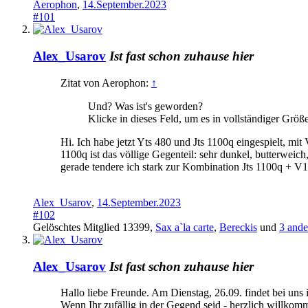
Aerophon
,
14.September.2023
#101
Alex_Usarov
Ist fast schon zuhause hier
Zitat von Aerophon:
↑
Und? Was ist's geworden?
Klicke in dieses Feld, um es in vollständiger Größ
Hi. Ich habe jetzt Yts 480 und Jts 1100q eingespielt, m
1100q ist das völlige Gegenteil: sehr dunkel, butterweich
gerade tendere ich stark zur Kombination Jts 1100q + V16
Alex_Usarov
,
14.September.2023
#102
Gelöschtes Mitglied 13399
,
Sax a`la carte
,
Bereckis
und
3 ande
Alex_Usarov
Ist fast schon zuhause hier
Hallo liebe Freunde. Am Dienstag, 26.09. findet bei uns
Wenn Ihr zufällig in der Gegend seid - herzlich willko