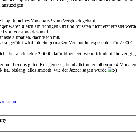
e anzuzeigen.
e Haptik meines Yamaha 62 zum Vergleich gehabt.
ger waren gleich am richtigen Ort und mussten nicht erst ertastet werd
ied von vor anno dazumal.
annste aufbauen, dachte ich mir.
lasse geführt wird mit einigermaßen Verhandlungsgeschick für 2.000€...w
ich aber auch keine 2.000€ dafür hingelegt, wenn ich nicht überzeugt
r hier bei uns guten Ruf geniesst, beinhaltet innerhalb von 24 Monate
ist...bislang, alles smooth, wie der Jazzer sagen würde
 zu können.)
ity