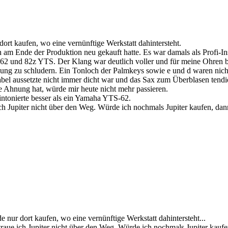
dort kaufen, wo eine vernünftige Werkstatt dahintersteht.
 am Ende der Produktion neu gekauft hatte. Es war damals als Profi-
2 und 82z YTS. Der Klang war deutlich voller und für meine Ohren bes
rtigung zu schludern. Ein Tonloch der Palmkeys sowie e und d waren ni
ariabel aussetzte nicht immer dicht war und das Sax zum Überblasen ten
 Ahnung hat, würde mir heute nicht mehr passieren.
intonierte besser als ein Yamaha YTS-62.
ich Jupiter nicht über den Weg. Würde ich nochmals Jupiter kaufen, dan
e nur dort kaufen, wo eine vernünftige Werkstatt dahintersteht...
traue ich Jupiter nicht über den Weg. Würde ich nochmals Jupiter kaufe