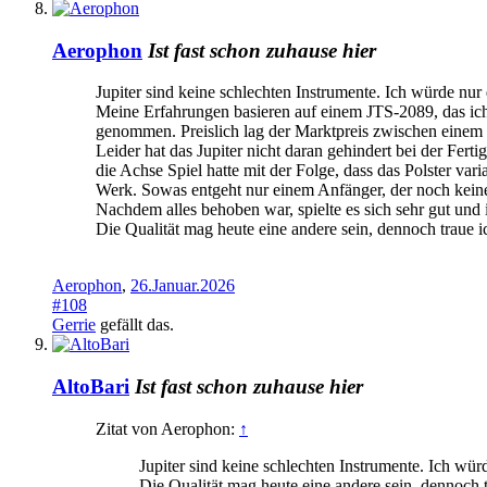
Aerophon
Ist fast schon zuhause hier
Jupiter sind keine schlechten Instrumente. Ich würde nur 
Meine Erfahrungen basieren auf einem JTS-2089, das ich
genommen. Preislich lag der Marktpreis zwischen einem 6
Leider hat das Jupiter nicht daran gehindert bei der Fe
die Achse Spiel hatte mit der Folge, dass das Polster v
Werk. Sowas entgeht nur einem Anfänger, der noch keine
Nachdem alles behoben war, spielte es sich sehr gut und 
Die Qualität mag heute eine andere sein, dennoch traue 
Aerophon
,
26.Januar.2026
#108
Gerrie
gefällt das.
AltoBari
Ist fast schon zuhause hier
Zitat von Aerophon:
↑
Jupiter sind keine schlechten Instrumente. Ich würd
Die Qualität mag heute eine andere sein, dennoch 