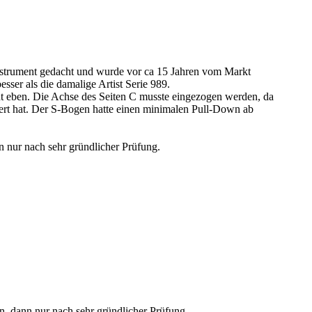
Instrument gedacht und wurde vor ca 15 Jahren vom Markt
ser als die damalige Artist Serie 989.
cht eben. Die Achse des Seiten C musste eingezogen werden, da
diert hat. Der S-Bogen hatte einen minimalen Pull-Down ab
n nur nach sehr gründlicher Prüfung.
n, dann nur nach sehr gründlicher Prüfung.