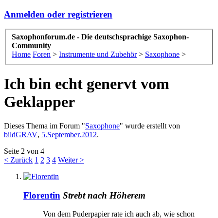
Anmelden oder registrieren
Saxophonforum.de - Die deutschsprachige Saxophon-
Community
Home
Foren
>
Instrumente und Zubehör
>
Saxophone
>
Ich bin echt genervt vom
Geklapper
Dieses Thema im Forum "
Saxophone
" wurde erstellt von
bildGRAV
,
5.September.2012
.
Seite 2 von 4
< Zurück
1
2
3
4
Weiter >
Florentin
Strebt nach Höherem
Von dem Puderpapier rate ich auch ab, wie schon