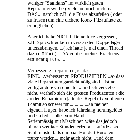
weniger "Standarts" im wirklich guten
Reparaturgewerbe ( viele tun noch nichtmal
DAS....nämlich z.B. die Füsse abzufeilen ( oder
zu fräsen) um eine dickere Kork- Filzauflage zu
ermöglichen)
Aber ich habe NICHT Deine Idee vergessen,
z.B. Spitzschrauben in verstärkten Doppellagern
unterzubringen.....( ich hatte ja mal einen Thread
dazu eröffnet )....DA geht es meines Erachtens
erst richtig LOS.....
Verbessert zu reparieren, ist das
EINE....verbessert zu PRODUZIEREN...so dass
viele Reparaturen garnicht nötig sind....ist ne
völlig andere Geschichte.... und ich verstehe
nicht, weshalb sich die grossen Produzenten ( die
an den Reparaturen ja in der Regel nix verdienen
) damit so schwer tun...............an meinen
eigenen Hupen habe ich Jahrelang herumgelötet
und Gefeilt....alles von Hand...
Serienmässig mit Maschinen wäre das jedoch
binnen weniger Stunden erledigt....würde also
Schlimmstenfalls ein paar Hundert Euronen
teurer werden....mehr auch nicht....und dem