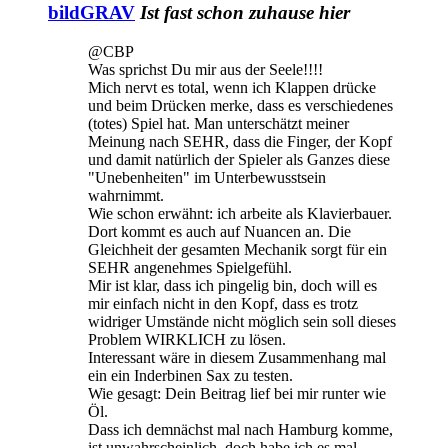
bildGRAV
Ist fast schon zuhause hier
@CBP
Was sprichst Du mir aus der Seele!!!!
Mich nervt es total, wenn ich Klappen drücke
und beim Drücken merke, dass es verschiedenes
(totes) Spiel hat. Man unterschätzt meiner
Meinung nach SEHR, dass die Finger, der Kopf
und damit natürlich der Spieler als Ganzes diese
"Unebenheiten" im Unterbewusstsein
wahrnimmt.
Wie schon erwähnt: ich arbeite als Klavierbauer.
Dort kommt es auch auf Nuancen an. Die
Gleichheit der gesamten Mechanik sorgt für ein
SEHR angenehmes Spielgefühl.
Mir ist klar, dass ich pingelig bin, doch will es
mir einfach nicht in den Kopf, dass es trotz
widriger Umstände nicht möglich sein soll dieses
Problem WIRKLICH zu lösen.
Interessant wäre in diesem Zusammenhang mal
ein ein Inderbinen Sax zu testen.
Wie gesagt: Dein Beitrag lief bei mir runter wie
Öl.
Dass ich demnächst mal nach Hamburg komme,
ist unwahrscheinlich, doch habe ich es mal