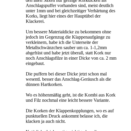
den alten Saxen nur geringe Korkdicken als
Anschlagspuffer vorhanden sind, meist deutlich
unter 1mm und bei gleichzeitiger Verhärtung des
Korks, liegt hier eines der Hauptübel der
Klackerei.
Um bessere Materialdicke zu bekommen ohne
jedoch im Gegenzug die Klappenaufgänge zu
verkleinern, habe ich die Unterseite der
Metallschwänzchen sauber um ca. 1-1,2mm
abgefräst und habe jetzt überall, statt Kork nur
noch Anschlagsfilze in einer Dicke von ca. 2 mm
eingebaut.
Die puffern bei dieser Dicke jetzt schon mal
wesentl. besser das Anschlag-Geräusch als die
dünnen Hartkorken.
Wo es höhenmäßig geht, ist die Kombi aus Kork
und Filz nochmal eine leicht bessere Variante.
Die Korken der Klappenkopplungen, wo es auf
punktuellen Druck ankommt belasse ich, die
klacken ja auch nicht.