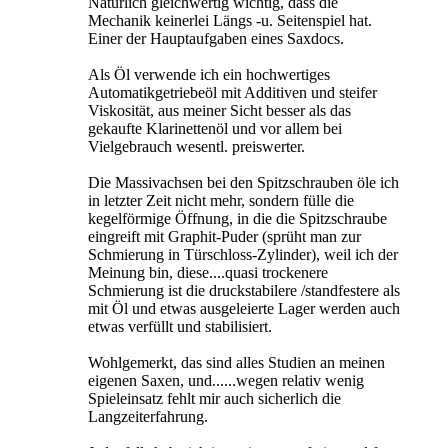
Natürlich gleichwertig wichtig, dass die
Mechanik keinerlei Längs -u. Seitenspiel hat.
Einer der Hauptaufgaben eines Saxdocs.
Als Öl verwende ich ein hochwertiges
Automatikgetriebeöl mit Additiven und steifer
Viskosität, aus meiner Sicht besser als das
gekaufte Klarinettenöl und vor allem bei
Vielgebrauch wesentl. preiswerter.
Die Massivachsen bei den Spitzschrauben öle ich
in letzter Zeit nicht mehr, sondern fülle die
kegelförmige Öffnung, in die die Spitzschraube
eingreift mit Graphit-Puder (sprüht man zur
Schmierung in Türschloss-Zylinder), weil ich der
Meinung bin, diese....quasi trockenere
Schmierung ist die druckstabilere /standfestere als
mit Öl und etwas ausgeleierte Lager werden auch
etwas verfüllt und stabilisiert.
Wohlgemerkt, das sind alles Studien an meinen
eigenen Saxen, und......wegen relativ wenig
Spieleinsatz fehlt mir auch sicherlich die
Langzeiterfahrung.