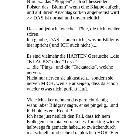
Nun ja....das "Ploppen" sich schliessender
Polster, das "Blumm" wenn eine Klappe aufgeht
und auf ihrem Anschlagkorken abgebremst wird
>> DAS ist normal und unvermeidlich.
Das sind jedoch "weiche" Töne, die nicht weiter
stören.
Ich glaube, DAS ist auch nicht, wovon Bildgrav
hier spricht ( und ICH auch nicht ).....
Es sind vielmehr die HARTEN Geräusche....die
"KLACKS" oder "Trrsss"
.....die "Pings" und die "Tackatacks", welche
nerven.
Nicht nur nerven sie akkustisch....sondern sie
nerven MICH, weil sie anzeigen, dass da schon
wieder etwas nicht perfekt läuft.
Viele Musiker nehmen das garnicht richtig
wahr...aber Bildgrav sagte, er sei pingelig....und
ICH bin es erst Recht !!
Ich hatte just neulich den Fall, dass ich nem
Kollegen sein total verrasseltes Toneking wieder
halbwegs fit gemacht habe...so zwischendurch
mal schnell...und siehe da...plötzlich HÖRTE er