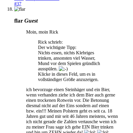
#37
flar
Guest
Moin, moin Rick
Rick schrieb:
Der wichtigste Tipp:
Nichts essen, nichts Klebriges
trinken, ansonsten viel Wasser,
Mund vor dem Spielen gründlich
ausspülen.
Klicke in dieses Feld, um es in
vollständiger Größe anzuzeigen.
ich bevorzuge einen Steinhäger und ein Bier,
wenn verhanden ziehe ich dem Bier auch gerne
einen trockenen Rotwein vor. Die Betonung
diesmal nicht auf der Eins sondern auf einen
bzw. ein!!! Meinen Polstern geht es seit ca. 18
Jahren gut und mir seit 46 Jahren meistens, wenn
ich nicht gerade die Zahlen vertausche wenn ich
zu meiner Frau sage ich gehe EIN Bier trinken
und bin um ZEHN wieder da!