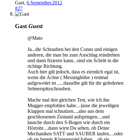
Gast
,
6.September.2012
#27
Gast
Guest
@Mato
Ja...die Schrauben bei den Conns und einigen
anderen, die man bis zum Anschlag reindrehen
und dann fixieren kann...sind ein Schritt in die
richtige Richtung.
Auch hier gilt jedoch, dass es ziemlich egal ist,
wenn die Achse ( Messinghülse ) erstmal
aufgeweitet ist .....dasselbe gilt für die gefederten
Selmerspitzschrauben.
Mache mal den gleichen Test, wie ich ihn
Mugger empfohlen habe....lasse die jeweiligen
Klappen mal schnalzen....also aus dem
geschlossenen Zustand aufspringen....und
lausche durch den S-Bogen wie durch ein
Hörrohr....dann wirst Du sehen, ob Deine
Mechaniken SATT und SAUBER laufen....oder
ob sie bereits Klapperspiel haben....ob sie