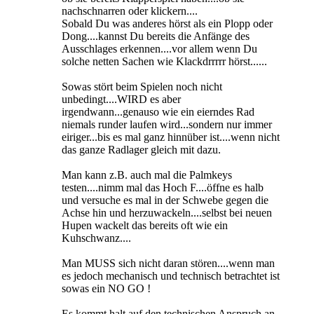
nachschnarren oder klickern....
Sobald Du was anderes hörst als ein Plopp oder
Dong....kannst Du bereits die Anfänge des
Ausschlages erkennen....vor allem wenn Du
solche netten Sachen wie Klackdrrrrr hörst......
Sowas stört beim Spielen noch nicht
unbedingt....WIRD es aber
irgendwann...genauso wie ein eierndes Rad
niemals runder laufen wird...sondern nur immer
eiriger...bis es mal ganz hinnüber ist....wenn nicht
das ganze Radlager gleich mit dazu.
Man kann z.B. auch mal die Palmkeys
testen....nimm mal das Hoch F....öffne es halb
und versuche es mal in der Schwebe gegen die
Achse hin und herzuwackeln....selbst bei neuen
Hupen wackelt das bereits oft wie ein
Kuhschwanz....
Man MUSS sich nicht daran stören....wenn man
es jedoch mechanisch und technisch betrachtet ist
sowas ein NO GO !
Es kommt halt auf den technischen Anspruch an.