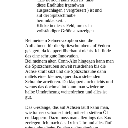
diese Endhülse irgendwan
ausgeschlagen ( vergrössert ) ist und
auf der Spitzschraube
herumklackert...
Klicke in dieses Feld, um es in
vollständiger Größe anzuzeigen.
Bei meinem Selmersaxophon sind die
Aufnahmen für die Spritzschrauben auf Federn
gelagert, da klappert überhaupt nichts. Ich finde
das eine sehr gute Innovation.
Bei meinem alten Conn-Alto hingegen kann man
die Spitzschrauben soweit rausdrehen bis die
Achse straff sitzt und die Sptizschraube dann
mittels einer kleinen, quer dazu stehenden
Schraube arretieren. Da klappert auch nichts und
wenns das dochmal tut kann man wieder ne
halbe Umdreheung weiterdrehen und alles ist
gut.
Das Gestänge, das auf Achsen läuft kann man,
wie tomaso schon schrieb, mit sehr steifem Öl
entklappern. Dazu muss man allerdings das Sax
zerlegen. Ich mach das 1x im Jahr und alles läuft
prima ohne beim Spielen wahrnehmbare