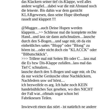
das Klackern seiner tief cis-Klappe, weil alles
andere wegfiel....dabei war die mit Abstand noch
die leiseste. Bis dahin war dem garnicht
KLARgewesen, dass seine Hupe überhaupt
rasselt und klappert !!!
@Mugger....auch Deine Hupen werden
klappern....>> Schliesse mal die komplette rechte
Hand...und lass sie dann aufschnalzen....lausche
durch den S-Bogen....und sage mir, ob da ein
einheitliches sattes "Blopp" oder "Blong" zu
hören ist....oder nicht doch ein "KLACCK" oder
"Blibutschklick".
>>> Trillere mal mit Seiten Bb oder C....lass mal
die Es bzw Dis-Klappe zufallen...lass mal das
Tief C schnalzen...
lausche durch den S-Bogen und sage mir, ob Du
da nur weiche Geräusche ohne Nachklickern,
Nachfedern usw usf hörst....
ich bezweifele es arg. Ich habe noch KEIN
handelsübliches Sax gesehen, wo dies NICHT
der Fall war...oftmals sogar schon bei
Fabrikneuen Teilen.
Inwieweit einen das stört - ist natürlich ne andere