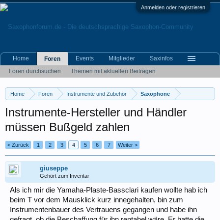
Anmelden oder registrieren
Home
Events
Mitglieder
Saxinfos
Foren
Foren durchsuchen
Themen mit aktuellen Beiträgen
Home
Foren
Instrumente und Zubehör
Saxophone
Instrumente-Hersteller und Händler
müssen Bußgeld zahlen
< Zurück
1
2
3
4
5
6
7
Weiter >
giuseppe
Gehört zum Inventar
Als ich mir die Yamaha-Plaste-Bassclari kaufen wollte hab ich
beim T vor dem Mausklick kurz innegehalten, bin zum
Instrumentenbauer des Vertrauens gegangen und habe ihn
gefragt, ob die Beschaffung für ihn rentabel wäre. Er hatte die