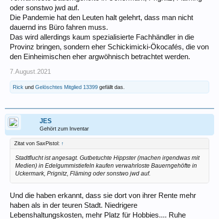
oder sonstwo jwd auf.
Die Pandemie hat den Leuten halt gelehrt, dass man nicht
dauernd ins Büro fahren muss.
Das wird allerdings kaum spezialisierte Fachhändler in die
Provinz bringen, sondern eher Schickimicki-Ökocafés, die von
den Einheimischen eher argwöhnisch betrachtet werden.
7.August.2021
Rick
und
Gelöschtes Mitglied 13399
gefällt das.
JES
Gehört zum Inventar
Zitat von SaxPistol:
↑
Stadtflucht ist angesagt. Gutbetuchte Hippster (machen irgendwas mit
Medien) in Edelgummistiefeln kaufen verwahrloste Bauerngehöfte in
Uckermark, Prignitz, Fläming oder sonstwo jwd auf.
Und die haben erkannt, dass sie dort von ihrer Rente mehr
haben als in der teuren Stadt. Niedrigere
Lebenshaltungskosten, mehr Platz für Hobbies.... Ruhe