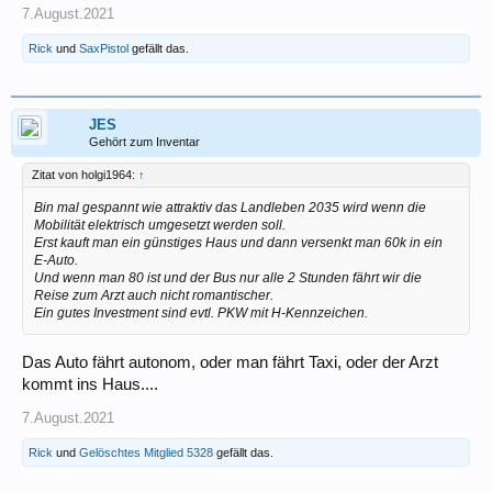
7.August.2021
Rick
und
SaxPistol
gefällt das.
JES
Gehört zum Inventar
Zitat von holgi1964:
↑
Bin mal gespannt wie attraktiv das Landleben 2035 wird wenn die
Mobilität elektrisch umgesetzt werden soll.
Erst kauft man ein günstiges Haus und dann versenkt man 60k in ein
E-Auto.
Und wenn man 80 ist und der Bus nur alle 2 Stunden fährt wir die
Reise zum Arzt auch nicht romantischer.
Ein gutes Investment sind evtl. PKW mit H-Kennzeichen.
Das Auto fährt autonom, oder man fährt Taxi, oder der Arzt
kommt ins Haus....
7.August.2021
Rick
und
Gelöschtes Mitglied 5328
gefällt das.