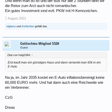
Und wenn man 80 ist und der Bus nur alle 2 Stunden fährt wir
die Reise zum Arzt auch nicht romantischer.
Ein gutes Investment sind evtl. PKW mit H-Kennzeichen.
7.August.2021
elgitano
und
Kohlertfan
gefällt das.
Gelöschtes Mitglied 5328
Guest
Zitat von holgi1964:
↑
Erst kauft man ein günstiges Haus und dann versenkt man 60k in ein
E-Auto.
Na ja, im Jahr 2035 kostet ein E-Auto inflationsbereinigt keine
60,000 EURO mehr. Und hat dann auch eine Reichweite wie
ein Verbrenner.
CzG
Dreas