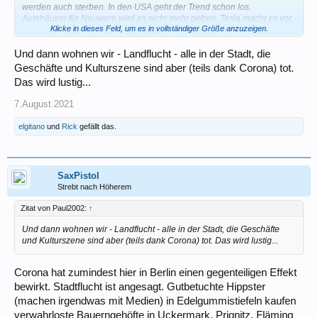
werden auch sterben. In den USA geht der Trend schon los.
Autohäuser für Neuware wird es nicht mehr geben, Tesla macht es vor,
Klicke in dieses Feld, um es in vollständiger Größe anzuzeigen.
andere werden nachziehen. Selbst bei Frischware und Tiefkühlkost
gibt es keinen halt. Ich frag mich immer noch wie Reisebüros
überleben?
Und dann wohnen wir - Landflucht - alle in der Stadt, die
Und da trauern wir um den Musikhandel, der eh nur noch Standartware
Geschäfte und Kulturszene sind aber (teils dank Corona) tot.
anbietet, und bei dem wir hier und da mal ein paar Blätter und
Das wird lustig...
Bissgummis kaufen. Spezialisierte Geschäfte überleben, da sie Ware
anbieten können die sonst keiner führt.
7.August.2021
Wir werden uns umschauen, wenn wir diesen Lebensstil weiter führen
wollen.
elgitano
und
Rick
gefällt das.
Claus
SaxPistol
Strebt nach Höherem
Zitat von Paul2002:
↑
Und dann wohnen wir - Landflucht - alle in der Stadt, die Geschäfte
und Kulturszene sind aber (teils dank Corona) tot. Das wird lustig...
Corona hat zumindest hier in Berlin einen gegenteiligen Effekt
bewirkt. Stadtflucht ist angesagt. Gutbetuchte Hippster
(machen irgendwas mit Medien) in Edelgummistiefeln kaufen
verwahrloste Bauerngehöfte in Uckermark, Prignitz, Fläming