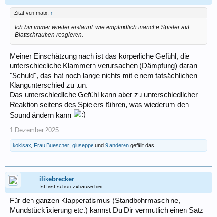
Zitat von mato:
↑
Ich bin immer wieder erstaunt, wie empfindlich manche Spieler auf
Blattschrauben reagieren.
Meiner Einschätzung nach ist das körperliche Gefühl, die
unterschiedliche Klammern verursachen (Dämpfung) daran
"Schuld", das hat noch lange nichts mit einem tatsächlichen
Klangunterschied zu tun.
Das unterschiedliche Gefühl kann aber zu unterschiedlicher
Reaktion seitens des Spielers führen, was wiederum den
Sound ändern kann
1.Dezember.2025
kokisax
,
Frau Buescher
,
giuseppe
und
9 anderen
gefällt das.
ilikebrecker
Ist fast schon zuhause hier
Für den ganzen Klapperatismus (Standbohrmaschine,
Mundstückfixierung etc.) kannst Du Dir vermutlich einen Satz