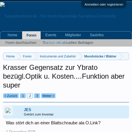
Anmelden oder registrieren
Home
Events
Mitglieder
Saxinfos
Foren
Kleinanzeigen
Foren durchsuchen
Themen mit aktuellen Beiträgen
Home
Foren
Instrumente und Zubehör
Mundstücke / Blätter
Krasser Gegensatz zur Ybrato
bezügl.Optik u. Kosten....Funktion aber
super
< Zurück
1
2
3
Weiter >
JES
Gehört zum Inventar
Was stört dich an einer Blattschraube ala O.Link?
1.Dezember.2025