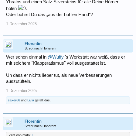
Ybratos und einen Satz Silversteins für alle Deine Hörner
holen
.
Oder bohrst Du das „aus der hohlen Hand“?
1.Dezember.2025
Florentin
Strebt nach Höherem
Wer schon einmal in
@Wuffy
's Werkstatt war weiß, dass er
mit solchem "Klapperatismus" voll ausgestattet ist.
Un dass er nichts lieber tut, als neue Verbesserungen
auszutüfteln.
1.Dezember.2025
saxer66
und
Livia
gefällt das.
Florentin
Strebt nach Höherem
Zitat von mato:
↑