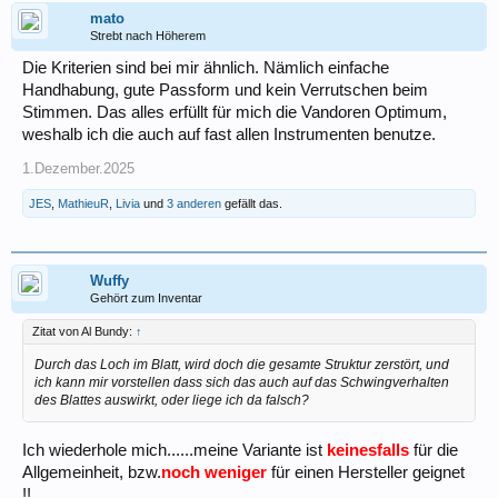
mato
Strebt nach Höherem
Die Kriterien sind bei mir ähnlich. Nämlich einfache
Handhabung, gute Passform und kein Verrutschen beim
Stimmen. Das alles erfüllt für mich die Vandoren Optimum,
weshalb ich die auch auf fast allen Instrumenten benutze.
1.Dezember.2025
JES
,
MathieuR
,
Livia
und
3 anderen
gefällt das.
Wuffy
Gehört zum Inventar
Zitat von Al Bundy:
↑
Durch das Loch im Blatt, wird doch die gesamte Struktur zerstört, und
ich kann mir vorstellen dass sich das auch auf das Schwingverhalten
des Blattes auswirkt, oder liege ich da falsch?
Ich wiederhole mich......meine Variante ist
keinesfalls
für die
Allgemeinheit, bzw.
noch weniger
für einen Hersteller geignet
!!