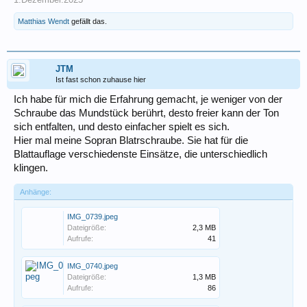
Matthias Wendt
gefällt das.
JTM
Ist fast schon zuhause hier
Ich habe für mich die Erfahrung gemacht, je weniger von der
Schraube das Mundstück berührt, desto freier kann der Ton
sich entfalten, und desto einfacher spielt es sich.
Hier mal meine Sopran Blatrschraube. Sie hat für die
Blattauflage verschiedenste Einsätze, die unterschiedlich
klingen.
Anhänge:
IMG_0739.jpeg
Dateigröße:
2,3 MB
Aufrufe:
41
IMG_0740.jpeg
Dateigröße:
1,3 MB
Aufrufe:
86