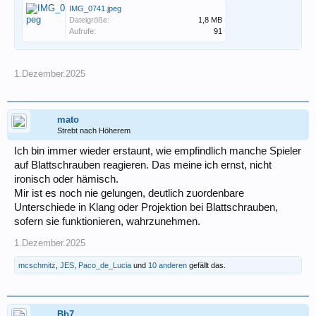
IMG_0741.jpeg
Dateigröße:
1,8 MB
Aufrufe:
91
1.Dezember.2025
mato
Strebt nach Höherem
Ich bin immer wieder erstaunt, wie empfindlich manche Spieler
auf Blattschrauben reagieren. Das meine ich ernst, nicht
ironisch oder hämisch.
Mir ist es noch nie gelungen, deutlich zuordenbare
Unterschiede in Klang oder Projektion bei Blattschrauben,
sofern sie funktionieren, wahrzunehmen.
1.Dezember.2025
mcschmitz
,
JES
,
Paco_de_Lucia
und
10 anderen
gefällt das.
Bb7