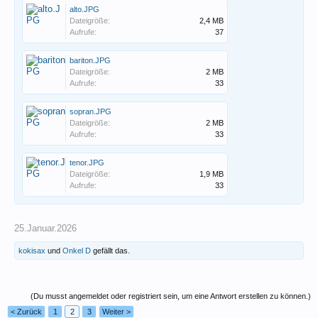
alto.JPG
Dateigröße:
2,4 MB
Aufrufe:
37
bariton.JPG
Dateigröße:
2 MB
Aufrufe:
33
sopran.JPG
Dateigröße:
2 MB
Aufrufe:
33
tenor.JPG
Dateigröße:
1,9 MB
Aufrufe:
33
25.Januar.2026
kokisax
und
Onkel D
gefällt das.
(Du musst angemeldet oder registriert sein, um eine Antwort erstellen zu können.)
< Zurück
1
2
3
Weiter >