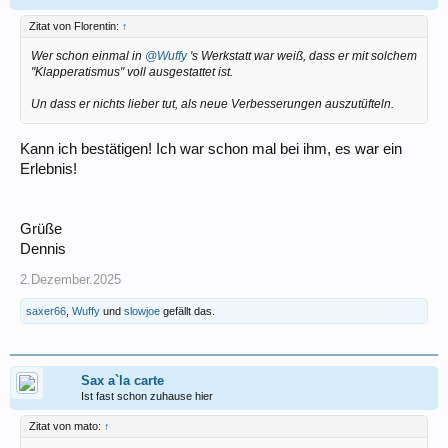
Zitat von Florentin:
↑
Wer schon einmal in
@Wuffy
's Werkstatt war weiß, dass er mit solchem
"Klapperatismus" voll ausgestattet ist.
Un dass er nichts lieber tut, als neue Verbesserungen auszutüfteln.
Kann ich bestätigen! Ich war schon mal bei ihm, es war ein
Erlebnis!
Grüße
Dennis
2.Dezember.2025
saxer66
,
Wuffy
und
slowjoe
gefällt das.
Sax a`la carte
Ist fast schon zuhause hier
Zitat von mato:
↑