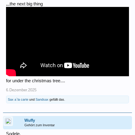
,,,the next big thing
for under the christmas tree....
6.Dezember.2025
Sax a`la carte
und
Sandsax
gefällt das.
Wuffy
Gehört zum Inventar
Sodele,