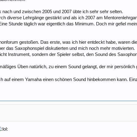
k nach und zwischen 2005 und 2007 übte ich sehr sehr selten.
ch diverse Lehrgänge gestärkt und als ich 2007 am Mentorenlehrgan
. Eine Stunde täglich war eigentlich das Minimum. Doch mir gefiel me
honforum gestoßen. Das erste, was ich hier entdeckt habe, waren d
 über das Saxophonspiel diskutierten und mich noch mehr motivierten.
icht Instrument, sondern der Spieler selbst, den Sound des Saxopho
lmäßiges Üben natürlich, zu einem Sound gelangt, der mir persönlich 
auch auf einem Yamaha einen schönen Sound hinbekommen kann. Ein