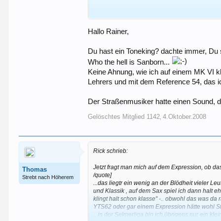
Bernd, wie hat's denn nicht geklungen? Nicht 
Hallo Rainer,
Du hast ein Toneking? dachte immer, Du 
Who the hell is Sanborn...
Keine Ahnung, wie ich auf einem MK VI k
Lehrers und mit dem Reference 54, das ic
Der Straßenmusiker hatte einen Sound, de
Gelöschtes Mitglied 1142
4.Oktober.2008
,
Rick schrieb:
Jetzt fragt man mich auf dem Expression, ob das
Thomas
/quote]
Strebt nach Höherem
...das liegtr ein wenig an der Blödheit vieler Le
und Klassik , auf dem Sax spiel ich dann halt 
klingt halt schon klasse" -.. obwohl das was da
YTS62 oder gar einem Expression hätte wohl Sti
.. in der Selmerliga bin ich übrigens nur ein kle