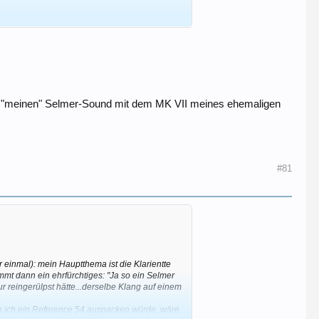
enne "meinen" Selmer-Sound mit dem MK VII meines ehemaligen
#81
ur einmal): mein Hauptthema ist die Klarientte
mmt dann ein ehrfürchtiges: "Ja so ein Selmer
r reingerülpst hätte...derselbe Klang auf einem
..wenn ich ein Reference 54 auspacken würde, wäre