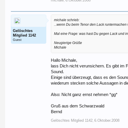
michale
6.Oktober.2008
,
michale schrieb:
...wenn Du beim Tenor den Lack runtermachen w
Gelöschtes
Mal eine Frage: was hast Du gegen Lack und in
Mitglied 1142
Guest
Neugierige Grüße
Michale
Hallo Michale,
lass Dich nicht verunsichern. Es gibt i
Sound.
Einige sind überzeugt, dass es den Sound
wiederum stecken solche Aussagen in di
Also: Nicht ganz ernst nehmen *gg*
Gruß aus dem Schwarzwald
Bernd
Gelöschtes Mitglied 1142
6.Oktober.2008
,