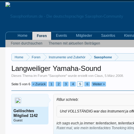
Home
Events
Mitglieder
Saxinfos
Klein
Foren
Foren durchsuchen
Themen mit aktuellen Beiträgen
Home
Foren
Instrumente und Zubehör
Saxophone
Langweiliger Yamaha-Sound
Dieses Thema im Forum "
Saxophone
" wurde erstellt von
Claus
,
5.März.2008
.
Seite 5 von 6
< Zurück
1
2
3
4
5
6
Weiter >
RBur schrieb:
Gelöschtes
Und VOLLSTÄNDIG war das Instrument ja offenb
Mitglied 1142
Guest
ich sags euch ja immer: teilentlacken, teilentlac
Ratet mal, wie mein teilentlacktes Toneking klin