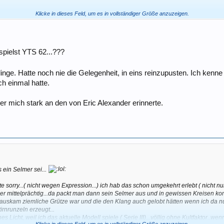
wie du auf einem Makr6 oder nicht wie Sanborn auf einem Mark6?
Klicke in dieses Feld, um es in vollständiger Größe anzuzeigen.
spielst YTS 62...???
linge. Hatte noch nie die Gelegenheit, in eins reinzupusten. Ich k
h einmal hatte.
r mich stark an den von Eric Alexander erinnerte.
 ein Selmer sei...
ute sorry...( nicht wegen Expression...) ich hab das schon umgekehrt erlebt ( nicht n
eher mittelprächtig...da packt man dann sein Selmer aus und in gewissen Kreisen ko
 rauskam ziemliche Grütze war und die den Klang auch gelobt hätten wenn ich da nu
rnrunzeln erzeugt...
ines Licht, weil ich das aktuelle Modell spiele ( Serie III)...völlig ohne Kultfaktor
Klicke in dieses Feld, um es in vollständiger Größe anzuzeigen.