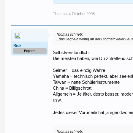
der Ehrfurchtsfaktor noch ein wenig grösser, un
aber mal im Ernst nochmal zum Ursprungsthema; 
Thomas
4.Oktober.2008
,
es würde prima klingen ( im Rahmen des mir mögl
mir (professionell) den Vergleich vorspielen lie
ach ja.. noch was: seit einger Zeit beginnt bei 
Thomas schrieb:
sich seitdem der Sound enorm in Richtung MkVI 
...das liegt ein wenig an der Blödheit vieler Leu
Rick
Experte
Selbstverständlich!
Die meisten haben, wie Du zutreffend sc
Selmer = das einzig Wahre
Yamaha = technisch perfekt, aber seelen
Taiwan = nette Schülerinstrumente
China = Billigschrott
Allgemein = Je älter, desto besser, mode
usw.
Jedes dieser Vorurteile hat ja irgendwo e
Thomas schrieb: