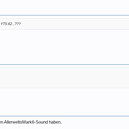
 YTS 62...???
esen AllerweltsMark6-Sound haben.