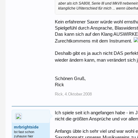
aber als ich SA80II, Serie III und MkVII nebenei
klangliche UNterschied für mich ... wenn überhau
Kein erfahrener Saxer würde wohl ernstha
Spielgefühl durch Ansprache, Blaswiders
Das kann sich auf den Klang AUSWIRKEN, 
Zurechtkommens mit dem Instrument.
Deshalb gibt es ja auch nicht DAS perfekt
wieder ändern kann, man verändert sich j
Schönen Gruß,
Rick
Rick
4.Oktober.2008
,
Ich spiele seit ich angefangen habe - im
nicht die größten Ansprüche und vor alle
mrbrightside
Anfangs übte ich sehr viel und war wohl e
Ist fast schon
zuhause hier
Saxophonsatz unseres Musikvereins zu