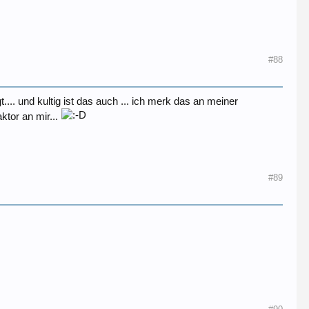
#88
. und kultig ist das auch ... ich merk das an meiner
ktor an mir...
#89