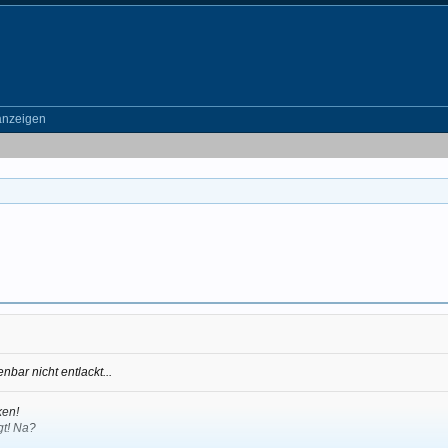
anzeigen
ar nicht entlackt...
ken!
gt! Na?