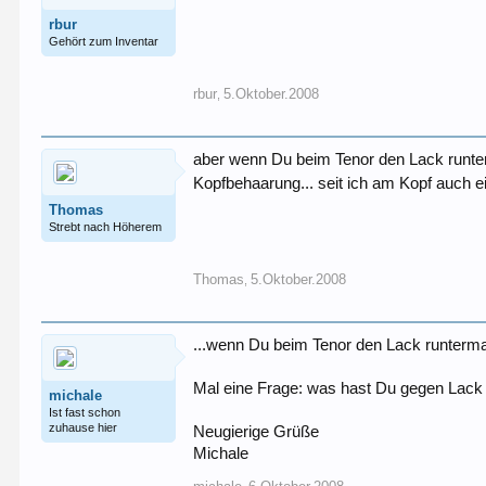
rbur
Gehört zum Inventar
rbur
5.Oktober.2008
,
aber wenn Du beim Tenor den Lack runterm
Kopfbehaarung... seit ich am Kopf auch ei
Thomas
Strebt nach Höherem
Thomas
5.Oktober.2008
,
...wenn Du beim Tenor den Lack runterma
Mal eine Frage: was hast Du gegen Lack 
michale
Ist fast schon
zuhause hier
Neugierige Grüße
Michale