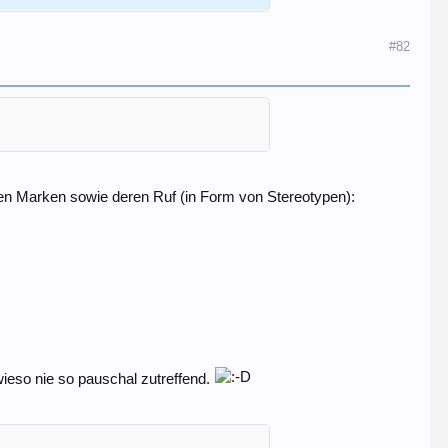
t..owohl mein "Berater" bei der Auswahl meinte
#82
 mir die Unterschiede gewaltig vor.... als ich
inimal...
einen Finger greife)... ich fühle ganz arg, daß
gen Marken sowie deren Ruf (in Form von Stereotypen):
wieso nie so pauschal zutreffend.