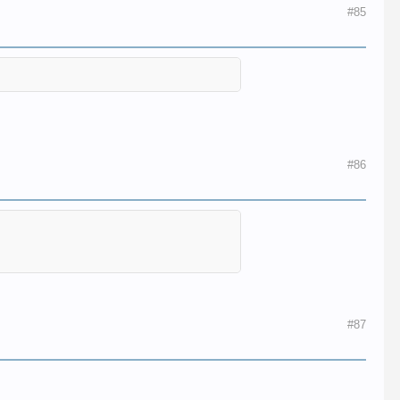
#85
#86
#87