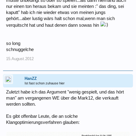
müßte unbedingt so oder so spielen...als dann niemand auch
so komisch .......
nur einen ton heraus bekam und sie meinten :" das ding, sei
kaputt" hab ich nie wieder etwas von meinen jungs
SlowJoe
gehört...aber lustig wärs halt schon mal,wenn man sich
verquitscht hat und haut denen dann sowas hin
so long
schnuggelche
15.August.2012
HanZZ
Ist fast schon zuhause hier
Zuletzt habe ich das Argument "wenig gespielt, und das hört
man" am vergangenen WE über die Mark12, die verkauft
werden sollten.
Es gibt offenbar Leute, die an solche
Klangoptimierungsverfahren glauben: