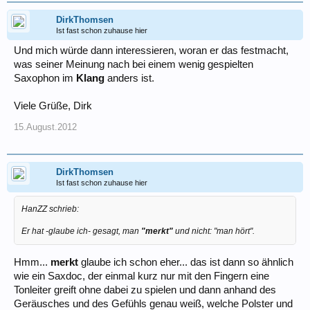
DirkThomsen
Ist fast schon zuhause hier
Und mich würde dann interessieren, woran er das festmacht,
was seiner Meinung nach bei einem wenig gespielten
Saxophon im
Klang
anders ist.
Viele Grüße, Dirk
15.August.2012
DirkThomsen
Ist fast schon zuhause hier
HanZZ schrieb:
Er hat -glaube ich- gesagt, man
"merkt"
und nicht: "man hört".
Hmm...
merkt
glaube ich schon eher... das ist dann so ähnlich
wie ein Saxdoc, der einmal kurz nur mit den Fingern eine
Tonleiter greift ohne dabei zu spielen und dann anhand des
Geräusches und des Gefühls genau weiß, welche Polster und