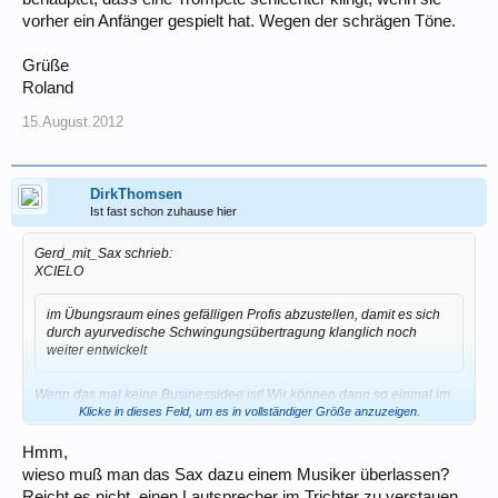
vorher ein Anfänger gespielt hat. Wegen der schrägen Töne.
Grüße
Roland
15.August.2012
DirkThomsen
Ist fast schon zuhause hier
Gerd_mit_Sax schrieb:
XCIELO
im Übungsraum eines gefälligen Profis abzustellen, damit es sich
durch ayurvedische Schwingungsübertragung klanglich noch
weiter entwickelt
Wenn das mal keine Businessidee ist! Wir können dann so einmal im
Jahr unser Sax eine Woche zur Beschallung schicken...
Klicke in dieses Feld, um es in vollständiger Größe anzuzeigen.
Gerd
Hmm,
wieso muß man das Sax dazu einem Musiker überlassen?
Reicht es nicht, einen Lautsprecher im Trichter zu verstauen,