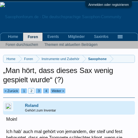
Anmelden oder registrieren
Home
Events
Mitglieder
Saxinfos
Foren
Foren durchsuchen
Themen mit aktuellen Beiträgen
Home
Foren
Instrumente und Zubehör
Saxophone
„Man hört, dass dieses Sax wenig
gespielt wurde“ (?)
< Zurück
1
2
3
4
Weiter >
Roland
Gehört zum Inventar
Moin!
Ich hab' auch mal gehört von jemandem, der steif und fest
behauptet, dass eine Trompete schlechter klingt, wenn sie