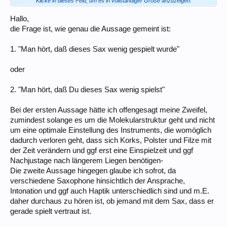
Klicke in dieses Feld, um es in vollständiger Größe anzuzeigen.
LG
Hallo,
Dreas
die Frage ist, wie genau die Aussage gemeint ist:
P.S. So recht glauben kann ich´s allerdings auch nicht.
1. "Man hört, daß dieses Sax wenig gespielt wurde"
oder
2. "Man hört, daß Du dieses Sax wenig spielst"
Bei der ersten Aussage hätte ich offengesagt meine Zweifel,
zumindest solange es um die Molekularstruktur geht und nicht
um eine optimale Einstellung des Instruments, die womöglich
dadurch verloren geht, dass sich Korks, Polster und Filze mit
der Zeit verändern und ggf erst eine Einspielzeit und ggf
Nachjustage nach längerem Liegen benötigen-
Die zweite Aussage hingegen glaube ich sofrot, da
verschiedene Saxophone hinsichtlich der Ansprache,
Intonation und ggf auch Haptik unterschiedlich sind und m.E.
daher durchaus zu hören ist, ob jemand mit dem Sax, dass er
gerade spielt vertraut ist.