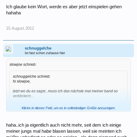
Ich glaube kein Wort, werde es aber jetzt einspielen gehen
hahaha
15.August.2012
schnuggelche
Ist fast schon zuhause hier
slowjoe schrieb:
schnuggelche schrieb:
hi slowjoe,
jetzt wo du es sagst...muss ich das nächste mal meiner band so
verklickern...
Klicke in dieses Feld, um es in vollständiger Größe anzuzeigen.
.... also ich verklickere in meiner Band gar nix mehr.
haha..ich ja eigentlich auch nicht mehr, seit dem ich einige
Seit ich die Jungs mal eingespannt habe um die Klangunterschiede
meiner jungs mal habe blasen lassen, weil sie meinten ich
unterschiedlicher Daumenhaken zu bewerten gucken die manchmal