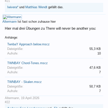
#21
Iwivera*
und
Matthias Wendt
gefällt das.
Altermann
Ist fast schon zuhause hier
Hier mal drei Übungen zu There will never be another you:
Anhänge:
TwnbaY Approach below.mscz
Dateigröße:
55,3 KB
Aufrufe:
10
TWNBAY Chord-Tones.mscz
Dateigröße:
47,6 KB
Aufrufe:
7
TWNBAY - Skalen.mscz
Dateigröße:
50,7 KB
Aufrufe:
7
Altermann
,
19.April.2026
#22