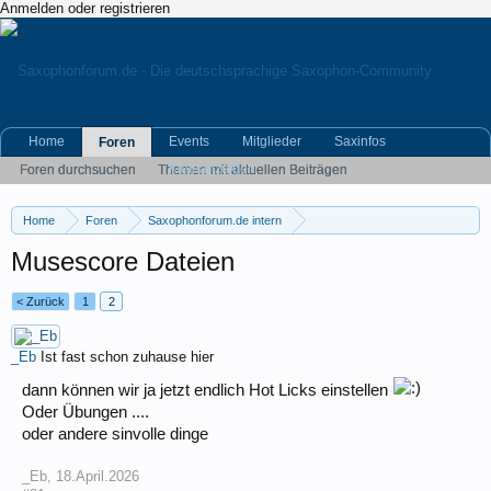
Anmelden oder registrieren
Home
Events
Mitglieder
Saxinfos
Foren
Kleinanzeigen
Foren durchsuchen
Themen mit aktuellen Beiträgen
Home
Foren
Saxophonforum.de intern
Hinweise und Anregungen
Musescore Dateien
< Zurück
1
2
_Eb
Ist fast schon zuhause hier
dann können wir ja jetzt endlich Hot Licks einstellen
Oder Übungen ....
oder andere sinvolle dinge
_Eb
,
18.April.2026