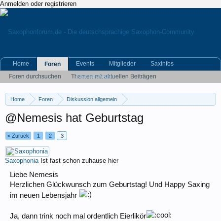
Anmelden oder registrieren
Home
Events
Mitglieder
Saxinfos
Foren
Kleinanzeigen
Foren durchsuchen
Themen mit aktuellen Beiträgen
Home
Foren
Diskussion allgemein
Geburtstagsglückwünsche
@Nemesis hat Geburtstag
< Zurück
1
2
3
Saxophonia
Ist fast schon zuhause hier
Liebe Nemesis
Herzlichen Glückwunsch zum Geburtstag! Und Happy Saxing
im neuen Lebensjahr
Ja, dann trink noch mal ordentlich Eierlikör