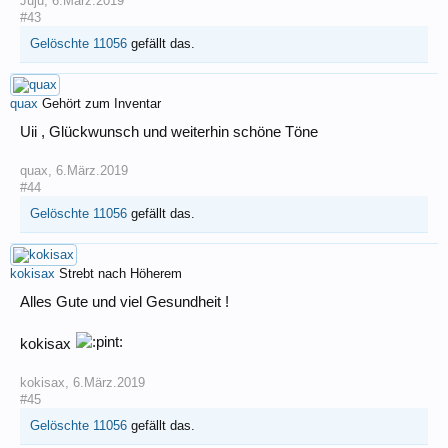
Juju
,
6.März.2019
#43
Gelöschte 11056
gefällt das.
quax
Gehört zum Inventar
Uii , Glückwunsch und weiterhin schöne Töne
quax
,
6.März.2019
#44
Gelöschte 11056
gefällt das.
kokisax
Strebt nach Höherem
Alles Gute und viel Gesundheit !
kokisax
kokisax
,
6.März.2019
#45
Gelöschte 11056
gefällt das.