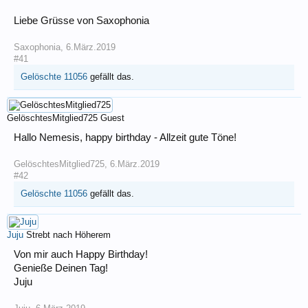
Liebe Grüsse von Saxophonia
Saxophonia
,
6.März.2019
#41
Gelöschte 11056
gefällt das.
GelöschtesMitglied725
Guest
Hallo Nemesis, happy birthday - Allzeit gute Töne!
GelöschtesMitglied725
,
6.März.2019
#42
Gelöschte 11056
gefällt das.
Juju
Strebt nach Höherem
Von mir auch Happy Birthday!
Genieße Deinen Tag!
Juju