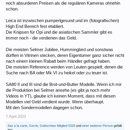
noch absurderen Preisen als die regulären Kameras ohnehin
schon.
Leica ist inzwischen pumperlgesund und im (fotografischen)
High End Bereich fest etabliert.
Die Knipsen für Opi und die asiatischen Sammler gibt es
immer noch - die verdienen das Geld.
Die meisten Selmer Jubilee, Hummingbird und sonstwas
dürften in Vitrinen stecken, deren Eigentümer ganz sicher nicht
nach einem kleinen Rabatt beim Händler gefragt haben.
Die meisten Reference werden von Leuten gespielt, denen die
Suche nach BA oder Mk VI zu heikel oder zu teuer ist.
SA80 II und III sind die Brot-und-Butter Modelle. Wenn ich mir
die Produktion bei Selmer ansehe (es gibt ja noch mehr
Videos in YT), glaube ich keinen Moment, dass mit diesen
Modellen viel Geld verdient wurde. Wenn überhaupt.
Mit den Sondermodellen dagegen schon.
7.April.2023
Sax a`la carte
,
Gerrie
,
Gelöschtes Mitglied 5328
und
einer weiteren Person
gefällt
das.