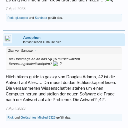
Es ging wohl mehr um “die Antwort auf alle Fragen”….
7.April.2023
Rick
,
giuseppe
und
Sandsax
gefällt das.
Aerophon
Ist fast schon zuhause hier
Zitat von Sandsax:
↑
als Hommage an an das S(B)A mit schwarzen
Besatzungsbakelitknöpfen?
Hitch hikers guide to galaxy von Douglas Adams, 42 ist die
Antwort auf Alles…. Da musst du das Schlusskapitel lesen.
Die versammelten Wissenschaftler stehen um einen
Computer herum und stellen der neuen Software die Frage
nach der Antwort auf alle Probleme. Die Antwort? „42“.
7.April.2023
Rick
und
Gelöschtes Mitglied 5328
gefällt das.