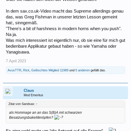
In dem sax.co.uk-Video macht das Supreme allerdings genau
das, was Greg Fishman in unserer letzten Lesson gemeint
hat:, sinngemäß.
"There's a bit of harshness in modern horns when you push".
Na ja.
Was mich interessiert ist eigentlich nur, ob sie eine für mich gut
bedienbare Applikatur gebaut haben - so wie Yamaha oder
Yanagisawa.
7.April.2023
AvusTTR
,
Rick
,
Gelöschtes Mitglied 11989
und
5 anderen
gefällt das.
Claus
Mod Emeritus
Zitat von Sandsax:
↑
als Hommage an an das S(B)A mit schwarzen
Besatzungsbakelitknöpfen?