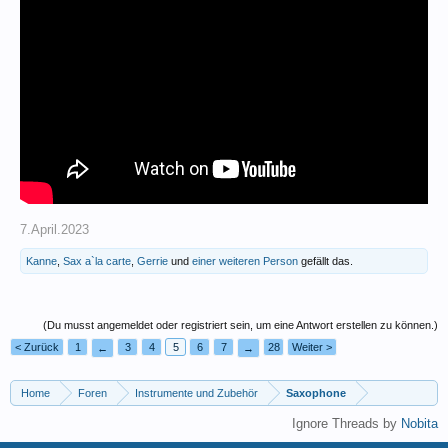
7.April.2023
Kanne
,
Sax a`la carte
,
Gerrie
und
einer weiteren Person
gefällt das.
(Du musst angemeldet oder registriert sein, um eine Antwort erstellen zu können.)
< Zurück
1
3
4
5
6
7
28
Weiter >
←
→
Home
Foren
Instrumente und Zubehör
Saxophone
Ignore Threads by
Nobita