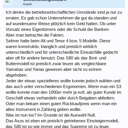
Guest
Ich denke die betriebswirtschaftlichen Umstände sind ja nur zu
erraten. Es gab schon Unternehmen die gut da standen und
auf wundersame Weise plötzlich kein Geld hatten. Ob unter
Vorsatz eines Eigentümers oder die Schuld der Banken.
Aber man betrachte die Fakten.
Selmer hatte beim Alt und Tenor 4 bzw. 5 Modelle. Diese
waren konstruktiv, klanglich und preislich wirklich
unterschiedlich und für unterschiedliche Einsatzfälle gedacht
aber oft für andere benutzt. Das S80 als das Brot- und
Buttermodell ist preislich zwar teurer als vergleichbare
Yamahas und Yanas gewesen aber nicht so extrem
abgehoben.
Jeder der etwas spezielleres wollte konnte jedoch wählen und
das auch unter verschiedenen Ergonomien. Wenn man ein S3
wollte konnte man den 1000er mehr ja evtl. als guter Kunde im
Geschäft etwas verhandeln oder durch Beigaben abfedern.
Oder man bekam einen guten Rückkaufpreis wenn man ein
altes Instrument in Zahlung geben wollte.
Was ist nun los? Im Grunde ist die Auswahl Null.
Das Axos ist eben ein preislich getriebenes Einsteigermodell,
das S80 ist so wie immer und das Supreme ist zu teuer.