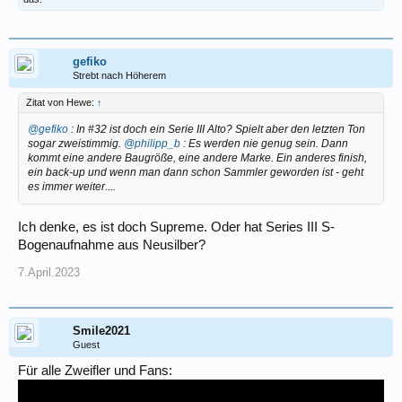
gefiko
Strebt nach Höherem
Zitat von Hewe:
↑
@gefiko
: In #32 ist doch ein Serie III Alto? Spielt aber den letzten Ton
sogar zweistimmig.
@philipp_b
: Es werden nie genug sein. Dann
kommt eine andere Baugröße, eine andere Marke. Ein anderes finish,
ein back-up und wenn man dann schon Sammler geworden ist - geht
es immer weiter....
Ich denke, es ist doch Supreme. Oder hat Series III S-
Bogenaufnahme aus Neusilber?
7.April.2023
Smile2021
Guest
Für alle Zweifler und Fans: