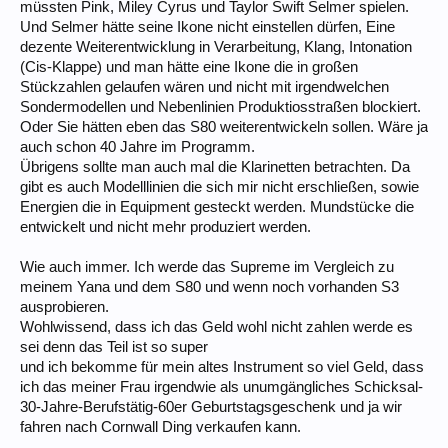
müssten Pink, Miley Cyrus und Taylor Swift Selmer spielen.
Und Selmer hätte seine Ikone nicht einstellen dürfen, Eine
dezente Weiterentwicklung in Verarbeitung, Klang, Intonation
(Cis-Klappe) und man hätte eine Ikone die in großen
Stückzahlen gelaufen wären und nicht mit irgendwelchen
Sondermodellen und Nebenlinien Produktiosstraßen blockiert.
Oder Sie hätten eben das S80 weiterentwickeln sollen. Wäre ja
auch schon 40 Jahre im Programm.
Übrigens sollte man auch mal die Klarinetten betrachten. Da
gibt es auch Modelllinien die sich mir nicht erschließen, sowie
Energien die in Equipment gesteckt werden. Mundstücke die
entwickelt und nicht mehr produziert werden.
Wie auch immer. Ich werde das Supreme im Vergleich zu
meinem Yana und dem S80 und wenn noch vorhanden S3
ausprobieren.
Wohlwissend, dass ich das Geld wohl nicht zahlen werde es
sei denn das Teil ist so super
und ich bekomme für mein altes Instrument so viel Geld, dass
ich das meiner Frau irgendwie als unumgängliches Schicksal-
30-Jahre-Berufstätig-60er Geburtstagsgeschenk und ja wir
fahren nach Cornwall Ding verkaufen kann.