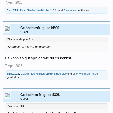
7.April.2023
AvusTTR
,
Rick
,
GelöschtesMitglied11524
und
5 anderen
gefällt das.
GelöschtesMitglied14902
Guest
Zitat von ehopper1:
↑
So gut kann ich gar nicht spielen!
Es kann so gut spielen,wie du es kannst
7.April.2023
Smile2021
,
Gelöschtes Mitglied 11989
,
kindofblue
und
einer weiteren Person
gefällt das.
Gelöschtes Mitglied 5328
Guest
Zitat von HTK:
↑