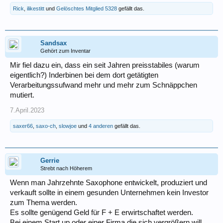
Rick
,
ilikestitt
und
Gelöschtes Mitglied 5328
gefällt das.
Sandsax
Gehört zum Inventar
Mir fiel dazu ein, dass ein seit Jahren preisstabiles (warum
eigentlich?) Inderbinen bei dem dort getätigten
Verarbeitungssufwand mehr und mehr zum Schnäppchen
mutiert.
7.April.2023
saxer66
,
saxo-ch
,
slowjoe
und
4 anderen
gefällt das.
Gerrie
Strebt nach Höherem
Wenn man Jahrzehnte Saxophone entwickelt, produziert und
verkauft sollte in einem gesunden Unternehmen kein Investor
zum Thema werden.
Es sollte genügend Geld für F + E erwirtschaftet werden.
Bei einem Start up oder einer Firma die sich vergrößern will