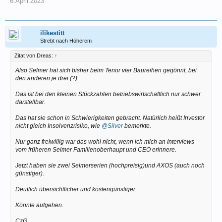
6.April.2023
ilikestitt
Strebt nach Höherem
Zitat von Dreas:
↑
Also Selmer hat sich bisher beim Tenor vier Baureihen gegönnt, bei
den anderen je drei (?).
Das ist bei den kleinen Stückzahlen betriebswirtschaftlich nur schwer
darstellbar.
Das hat sie schon in Schwierigkeiten gebracht. Natürlich heißt Investor
nicht gleich Insolvenzrisiko, wie
@Silver
bemerkte.
Nur ganz freiwillig war das wohl nicht, wenn ich mich an Interviews
vom früheren Selmer Familienoberhaupt und CEO erinnere.
Jetzt haben sie zwei Selmerserien (hochpreisig)und AXOS (auch noch
günstiger).
Deutlich übersichtlicher und kostengünstiger.
Könnte aufgehen.
CzG