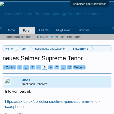
Anmelden oder registrieren
Home
Events
Mitglieder
Saxinfos
Foren
Kleinanzeigen
Foren durchsuchen
Themen mit aktuellen Beiträgen
Home
Foren
Instrumente und Zubehör
Saxophone
neues Selmer Supreme Tenor
< Zurück
1
3
4
5
6
7
28
Weiter >
←
→
Ginos
Strebt nach Höherem
Info von Sax uk
https://sax.co.uk/collections/selmer-paris-supreme-tenor-
saxophones