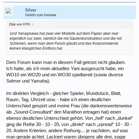
Silver
Gehört zum Inventar
Zitat von HTK:
↑
Und Yanagisawa hat zwar vier Modelle auf dem Papier aber real
eigentlich nur zwei, nämlich die mit Säulenkonstruktion und die mit
Schienen, wenn man dem Forum glaubt und das Korpusmaterial
keinen klanglichen Einfluss hat.
Dem Forum kann man in diesem Fall getrost nicht glauben.
Ich hatte, als ich mein aktuelles Yani ausgesucht habe, ein
WO10 ein WO20 und ein WO30 spielbereit (sowie diverse
Selmer und Yamaha).
Im direkten Vergleich - gleicher Spieler, Mundstück, Blatt,
Raum, Tag, Uhrzeit usw. - habe ich einen deutlichen
Unterschied gespürt und meine Frau (die dankenswerterweise
als „Sound-Consultant“ den Marathon ertragen hat) einen
ebenso deutlichen Unterschied gehört. Von „hell“ nach „dunkel“
ging die Reihe 30 - 10 - 20, von „direkt“ nach „spread“ 10 - 30 -
20. Andere Kriterien, andere Reihung… je nachdem, auf was
man gerade achtet. Lackiert waren übrigens alle drei, sogar