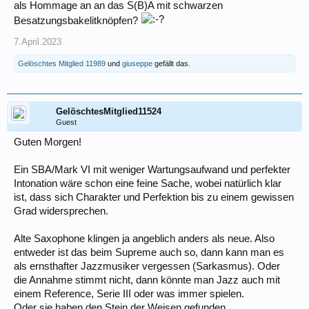
als Hommage an an das S(B)A mit schwarzen
Besatzungsbakelitknöpfen?
7.April.2023
Gelöschtes Mitglied 11989
und
giuseppe
gefällt das.
GelöschtesMitglied11524
Guest
Guten Morgen!
Ein SBA/Mark VI mit weniger Wartungsaufwand und perfekter
Intonation wäre schon eine feine Sache, wobei natürlich klar
ist, dass sich Charakter und Perfektion bis zu einem gewissen
Grad widersprechen.
Alte Saxophone klingen ja angeblich anders als neue. Also
entweder ist das beim Supreme auch so, dann kann man es
als ernsthafter Jazzmusiker vergessen (Sarkasmus). Oder
die Annahme stimmt nicht, dann könnte man Jazz auch mit
einem Reference, Serie III oder was immer spielen.
Oder sie haben den Stein der Weisen gefunden.