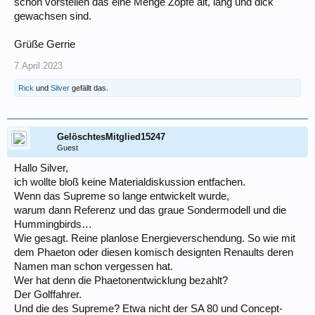
schon vorstellen das eine Menge Zöpfe alt, lang und dick
gewachsen sind.
Grüße Gerrie
7.April.2023
Rick
und
Silver
gefällt das.
GelöschtesMitglied15247
Guest
Hallo Silver,
ich wollte bloß keine Materialdiskussion entfachen.
Wenn das Supreme so lange entwickelt wurde,
warum dann Referenz und das graue Sondermodell und die
Hummingbirds…
Wie gesagt. Reine planlose Energieverschendung. So wie mit
dem Phaeton oder diesen komisch designten Renaults deren
Namen man schon vergessen hat.
Wer hat denn die Phaetonentwicklung bezahlt?
Der Golffahrer.
Und die des Supreme? Etwa nicht der SA 80 und Concept-