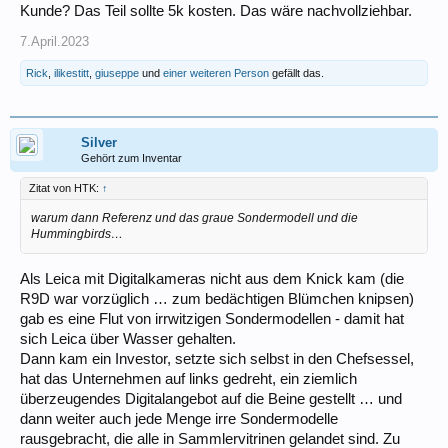
Kunde? Das Teil sollte 5k kosten. Das wäre nachvollziehbar.
7.April.2023
Rick
,
ilikestitt
,
giuseppe
und
einer weiteren Person
gefällt das.
Silver
Gehört zum Inventar
Zitat von HTK:
↑
warum dann Referenz und das graue Sondermodell und die
Hummingbirds…
Als Leica mit Digitalkameras nicht aus dem Knick kam (die
R9D war vorzüglich … zum bedächtigen Blümchen knipsen)
gab es eine Flut von irrwitzigen Sondermodellen - damit hat
sich Leica über Wasser gehalten.
Dann kam ein Investor, setzte sich selbst in den Chefsessel,
hat das Unternehmen auf links gedreht, ein ziemlich
überzeugendes Digitalangebot auf die Beine gestellt … und
dann weiter auch jede Menge irre Sondermodelle
rausgebracht, die alle in Sammlervitrinen gelandet sind. Zu