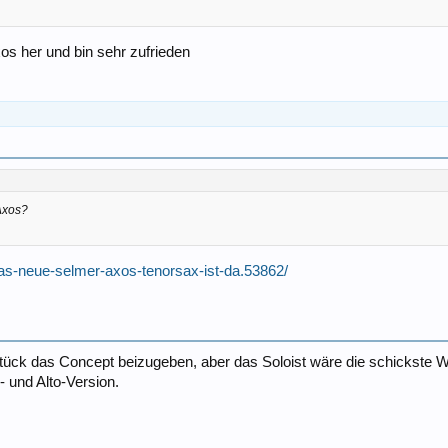
os her und bin sehr zufrieden
 Axos?
as-neue-selmer-axos-tenorsax-ist-da.53862/
tück das Concept beizugeben, aber das Soloist wäre die schickste 
n- und Alto-Version.