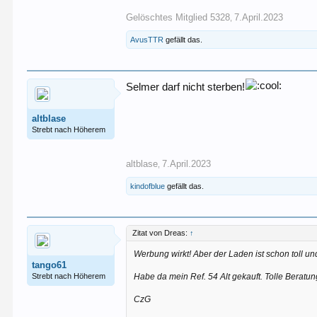
Gelöschtes Mitglied 5328
7.April.2023
,
AvusTTR
gefällt das.
Selmer darf nicht sterben!
altblase
Strebt nach Höherem
altblase
7.April.2023
,
kindofblue
gefällt das.
Zitat von Dreas:
↑
Werbung wirkt! Aber der Laden ist schon toll u
tango61
Strebt nach Höherem
Habe da mein Ref. 54 Alt gekauft. Tolle Beratu
CzG