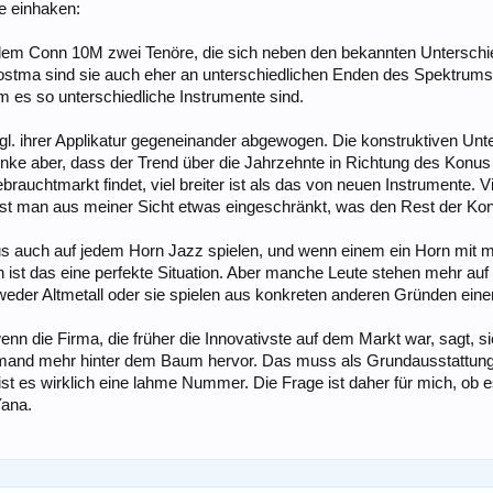
e einhaken:
nd dem Conn 10M zwei Tenöre, die sich neben den bekannten Untersch
ostma sind sie auch eher an unterschiedlichen Enden des Spektrums
um es so unterschiedliche Instrumente sind.
zgl. ihrer Applikatur gegeneinander abgewogen. Die konstruktiven U
denke aber, dass der Trend über die Jahrzehnte in Richtung des Konu
chtmarkt findet, viel breiter ist als das von neuen Instrumente. Vi
ist man aus meiner Sicht etwas eingeschränkt, was den Rest der Konst
 auch auf jedem Horn Jazz spielen, und wenn einem ein Horn mit m
 ist das eine perfekte Situation. Aber manche Leute stehen mehr auf
tweder Altmetall oder sie spielen aus konkreten anderen Gründen ei
wenn die Firma, die früher die Innovativste auf dem Markt war, sagt
iemand mehr hinter dem Baum hervor. Das muss als Grundausstattung
t es wirklich eine lahme Nummer. Die Frage ist daher für mich, ob es
Yana.