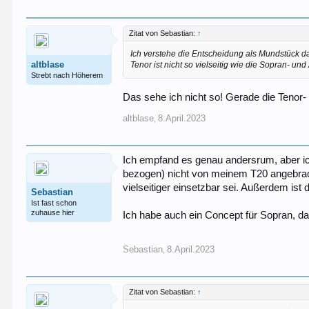
Zitat von Sebastian:
↑
Ich verstehe die Entscheidung als Mundstück d
altblase
Tenor ist nicht so vielseitig wie die Sopran- und
Strebt nach Höherem
Das sehe ich nicht so! Gerade die Tenor- f
altblase
8.April.2023
,
Ich empfand es genau andersrum, aber ich
bezogen) nicht von meinem T20 angebrach
vielseitiger einsetzbar sei. Außerdem i
Sebastian
Ist fast schon
zuhause hier
Ich habe auch ein Concept für Sopran, d
Sebastian
8.April.2023
,
Zitat von Sebastian:
↑