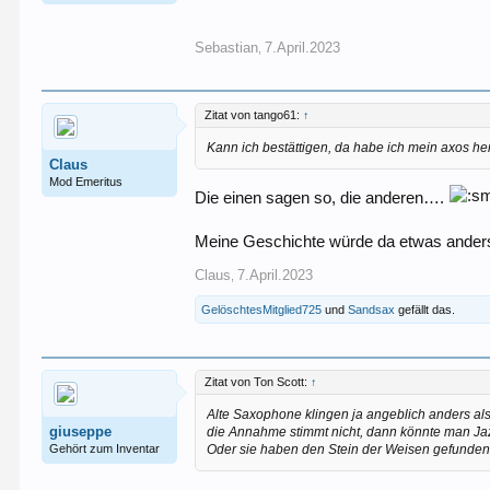
Sebastian
7.April.2023
,
Zitat von tango61:
↑
Kann ich bestättigen, da habe ich mein axos he
Claus
Mod Emeritus
Die einen sagen so, die anderen….
Meine Geschichte würde da etwas anders
Claus
7.April.2023
,
GelöschtesMitglied725
und
Sandsax
gefällt das.
Zitat von Ton Scott:
↑
Alte Saxophone klingen ja angeblich anders al
giuseppe
die Annahme stimmt nicht, dann könnte man Jaz
Gehört zum Inventar
Oder sie haben den Stein der Weisen gefunden