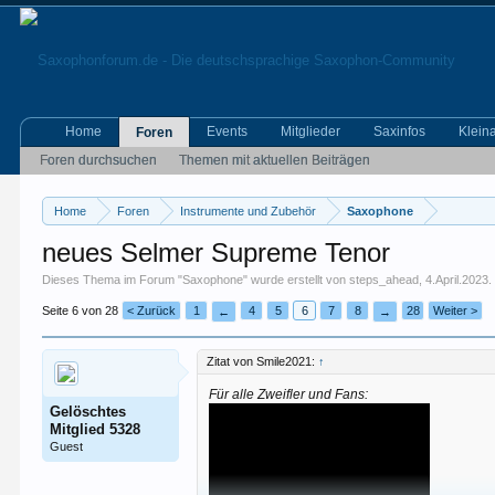
Home
Events
Mitglieder
Saxinfos
Klein
Foren
Foren durchsuchen
Themen mit aktuellen Beiträgen
Home
Foren
Instrumente und Zubehör
Saxophone
neues Selmer Supreme Tenor
Dieses Thema im Forum "
Saxophone
" wurde erstellt von
steps_ahead
,
4.April.2023
.
Seite 6 von 28
< Zurück
1
4
5
6
7
8
28
Weiter >
←
→
Zitat von Smile2021:
↑
Für alle Zweifler und Fans:
Gelöschtes
Mitglied 5328
Guest