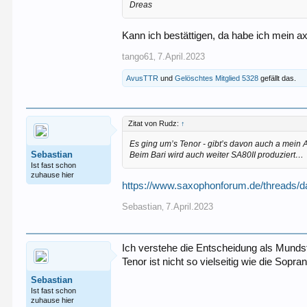
Dreas
Kann ich bestättigen, da habe ich mein ax
tango61
7.April.2023
,
AvusTTR
und
Gelöschtes Mitglied 5328
gefällt das.
Zitat von Rudz:
↑
Es ging um’s Tenor - gibt’s davon auch a mein
Sebastian
Beim Bari wird auch weiter SA80II produziert…
Ist fast schon
zuhause hier
https://www.saxophonforum.de/threads/d
Sebastian
7.April.2023
,
Ich verstehe die Entscheidung als Munds
Tenor ist nicht so vielseitig wie die Sopra
Sebastian
Ist fast schon
zuhause hier