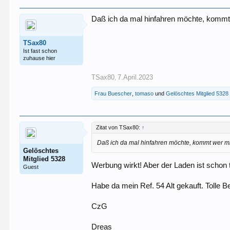
Daß ich da mal hinfahren möchte, kommt
TSax80
Ist fast schon
zuhause hier
TSax80
7.April.2023
,
Frau Buescher
,
tomaso
und
Gelöschtes Mitglied 5328
Zitat von TSax80:
↑
Daß ich da mal hinfahren möchte, kommt wer m
Gelöschtes
Mitglied 5328
Werbung wirkt! Aber der Laden ist schon 
Guest
Habe da mein Ref. 54 Alt gekauft. Tolle 
CzG
Dreas