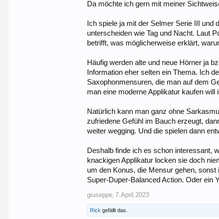
Da möchte ich gern mit meiner Sichtweis
Ich spiele ja mit der Selmer Serie III u
unterscheiden wie Tag und Nacht. Laut P
betrifft, was möglicherweise erklärt, war
Häufig werden alte und neue Hörner ja b
Information eher selten ein Thema. Ich 
Saxophonmensuren, die man auf dem Gebrau
man eine moderne Applikatur kaufen will 
Natürlich kann man ganz ohne Sarkasmus
zufriedene Gefühl im Bauch erzeugt, dann
weiter wegging. Und die spielen dann en
Deshalb finde ich es schon interessant, 
knackigen Applikatur locken sie doch n
um den Konus, die Mensur gehen, sonst is
Super-Duper-Balanced Action. Oder ein 
giuseppe
7.April.2023
,
Rick
gefällt das.