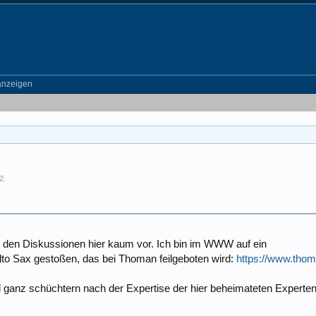
anzeigen
2
.
den Diskussionen hier kaum vor. Ich bin im WWW auf ein
o Sax gestoßen, das bei Thoman feilgeboten wird:
https://www.tho
mal ganz schüchtern nach der Expertise der hier beheimateten Experte