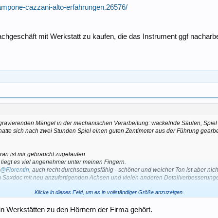
ampone-cazzani-alto-erfahrungen.26576/
chgeschäft mit Werkstatt zu kaufen, die das Instrument ggf nacharbe
ravierenden Mängel in der mechanischen Verarbeitung: wackelnde Säulen, Spiel
hatte sich nach zwei Stunden Spiel einen guten Zentimeter aus der Führung gearbei
an ist mir gebraucht zugelaufen.
 liegt es viel angenehmer unter meinen Fingern.
n
@Florentin
, auch recht durchsetzungsfähig - schöner und weicher Ton ist aber nicht
m Saxdoc mit neu anzufertigenden Achsen und vielen anderen Detailverbesserunge
Klicke in dieses Feld, um es in vollständiger Größe anzuzeigen.
 mechanische Defizite haben (oder mein Saxdoc und ich sind einfach zu anspruch
n Werkstätten zu den Hörnern der Firma gehört.