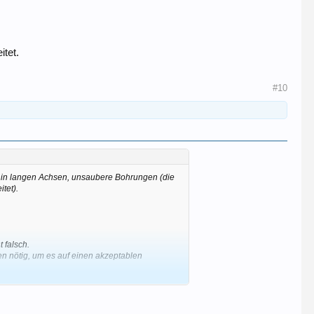
itet.
#10
 in langen Achsen, unsaubere Bohrungen (die
tet).
 falsch.
n nötig, um es auf einen akzeptablen
svoll).