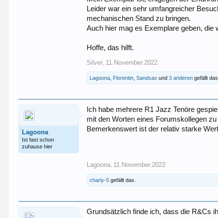
Leider war ein sehr umfangreicher Besuc
mechanischen Stand zu bringen.
Auch hier mag es Exemplare geben, die w
Hoffe, das hilft.
Silver
11.November.2022
,
Lagoona
,
Florentin
,
Sandsax
und
3 anderen
gefällt das
Ich habe mehrere R1 Jazz Tenöre gespielt
mit den Worten eines Forumskollegen z
Bemerkenswert ist der relativ starke Wer
Lagoona
Ist fast schon
zuhause hier
Lagoona
11.November.2022
,
charly-5
gefällt das.
Grundsätzlich finde ich, dass die R&Cs 