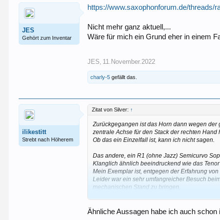
https://www.saxophonforum.de/threads/r
Nicht mehr ganz aktuell,...
JES
Wäre für mich ein Grund eher in einem Fa
Gehört zum Inventar
JES
11.November.2022
,
charly-5
gefällt das.
Zitat von Silver:
↑
Zurückgegangen ist das Horn dann wegen der g
ilikestitt
zentrale Achse für den Stack der rechten Hand 
Strebt nach Höherem
Ob das ein Einzelfall ist, kann ich nicht sagen.
Das andere, ein R1 (ohne Jazz) Semicurvo Sopr
Klanglich ähnlich beeindruckend wie das Tenor
Mein Exemplar ist, entgegen der Erfahrung vo
Leider war ein sehr umfangreicher Besuch bei
mechanischen Stand zu bringen.
Auch hier mag es Exemplare geben, die weniger
Hoffe, das hilft.
Ähnliche Aussagen habe ich auch schon i