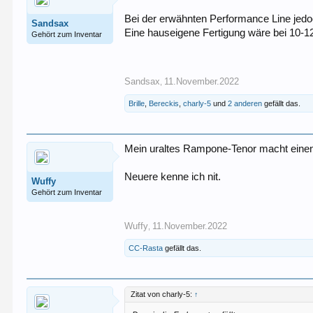
Bei der erwähnten Performance Line jedoc
Sandsax
Eine hauseigene Fertigung wäre bei 10-12
Gehört zum Inventar
Sandsax
11.November.2022
,
Brille
,
Bereckis
,
charly-5
und
2 anderen
gefällt das.
Mein uraltes Rampone-Tenor macht einen 
Neuere kenne ich nit.
Wuffy
Gehört zum Inventar
Wuffy
11.November.2022
,
CC-Rasta
gefällt das.
Zitat von charly-5:
↑