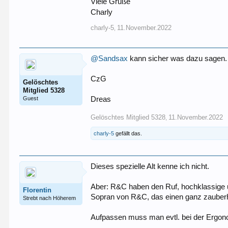
Viele Grüße
Charly
charly-5
11.November.2022
,
@Sandsax
kann sicher was dazu sagen.
CzG
Gelöschtes
Mitglied 5328
Guest
Dreas
Gelöschtes Mitglied 5328
11.November.2022
,
charly-5
gefällt das.
Dieses spezielle Alt kenne ich nicht.
Aber: R&C haben den Ruf, hochklassige u
Florentin
Sopran von R&C, das einen ganz zauberh
Strebt nach Höherem
Aufpassen muss man evtl. bei der Ergono