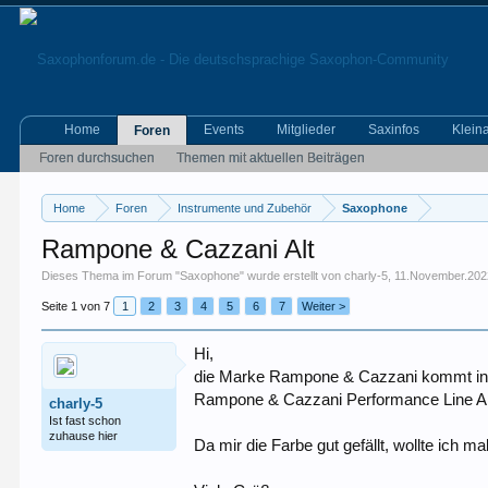
Home
Events
Mitglieder
Saxinfos
Klein
Foren
Foren durchsuchen
Themen mit aktuellen Beiträgen
Home
Foren
Instrumente und Zubehör
Saxophone
Rampone & Cazzani Alt
Dieses Thema im Forum "
Saxophone
" wurde erstellt von
charly-5
,
11.November.202
Seite 1 von 7
1
2
3
4
5
6
7
Weiter >
Hi,
die Marke Rampone & Cazzani kommt in 
Rampone & Cazzani Performance Line Alt
charly-5
Ist fast schon
zuhause hier
Da mir die Farbe gut gefällt, wollte ich 