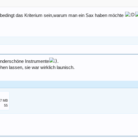
 unbedingt das Kriterium sein,warum man ein Sax haben möchte
underschöne Instrumente
.
ehen lassen, sie war wirklich launisch.
,7 MB
55