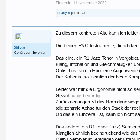
Florentin
11.November.2022
,
charly-5
gefällt das.
Zu diesem konkreten Alto kann ich leider
Die beiden R&C Instrumente, die ich ken
Silver
Gehört zum Inventar
Das eine, ein R1 Jazz Tenor in Vergoldet
Klang, Intonation und Gleichmäßigkeit ü
Optisch ist so ein Horn eine Augenweide
Der Koffer ist so ziemlich der beste Komp
Leider war mir die Ergonomie nicht so se
Gewöhnungsbedürftig.
Zurückgegangen ist das Horn dann wegen
(die zentrale Achse für den Stack der re
Ob das ein Einzelfall ist, kann ich nicht s
Das andere, ein R1 (ohne Jazz) Semicurv
Klanglich ähnlich beeindruckend wie das 
Mein Exemplar ist, entgegen der Erfahru