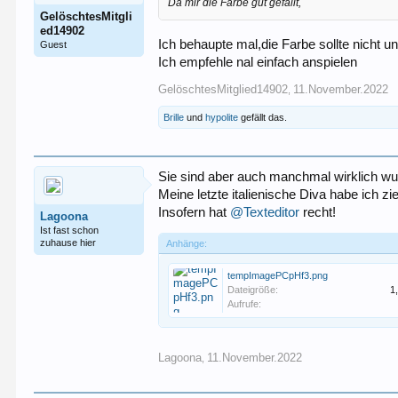
Da mir die Farbe gut gefällt,
GelöschtesMitgli
ed14902
Ich behaupte mal,die Farbe sollte nicht
Guest
Ich empfehle nal einfach anspielen
GelöschtesMitglied14902
11.November.2022
,
Brille
und
hypolite
gefällt das.
Sie sind aber auch manchmal wirklich w
Meine letzte italienische Diva habe ich zi
Insofern hat
@Texteditor
recht!
Lagoona
Ist fast schon
zuhause hier
Anhänge:
tempImagePCpHf3.png
Dateigröße:
1
Aufrufe:
Lagoona
11.November.2022
,