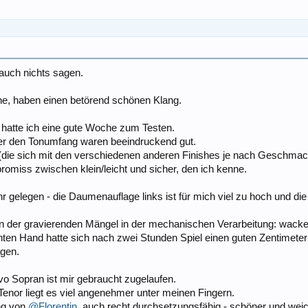
 auch nichts sagen.
ne, haben einen betörend schönen Klang.
, hatte ich eine gute Woche zum Testen.
ber den Tonumfang waren beeindruckend gut.
 (die sich mit den verschiedenen anderen Finishes je nach Geschmac
romiss zwischen klein/leicht und sicher, den ich kenne.
hr gelegen - die Daumenauflage links ist für mich viel zu hoch und d
 der gravierenden Mängel in der mechanischen Verarbeitung: wacke
chten Hand hatte sich nach zwei Stunden Spiel einen guten Zentimeter
agen.
o Sopran ist mir gebraucht zugelaufen.
Tenor liegt es viel angenehmer unter meinen Fingern.
ng von
@Florentin
, auch recht durchsetzungsfähig - schöner und weich