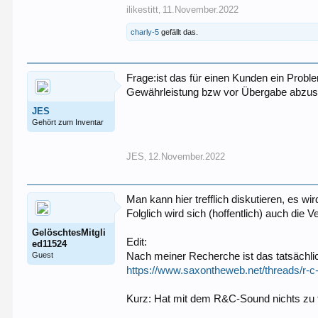
ilikestitt
11.November.2022
,
charly-5
gefällt das.
Frage:ist das für einen Kunden ein Prob
Gewährleistung bzw vor Übergabe abzust
JES
Gehört zum Inventar
JES
12.November.2022
,
Man kann hier trefflich diskutieren, es wi
Folglich wird sich (hoffentlich) auch die
GelöschtesMitgli
Edit:
ed11524
Guest
Nach meiner Recherche ist das tatsächli
https://www.saxontheweb.net/threads/r-c
Kurz: Hat mit dem R&C-Sound nichts zu 