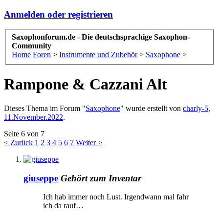
Anmelden oder registrieren
Saxophonforum.de - Die deutschsprachige Saxophon-
Community
Home
Foren
>
Instrumente und Zubehör
>
Saxophone
>
Rampone & Cazzani Alt
Dieses Thema im Forum "
Saxophone
" wurde erstellt von
charly-5
,
11.November.2022
.
Seite 6 von 7
< Zurück
1
2
3
4
5
6
7
Weiter >
giuseppe
Gehört zum Inventar
Ich hab immer noch Lust. Irgendwann mal fahr
ich da rauf…