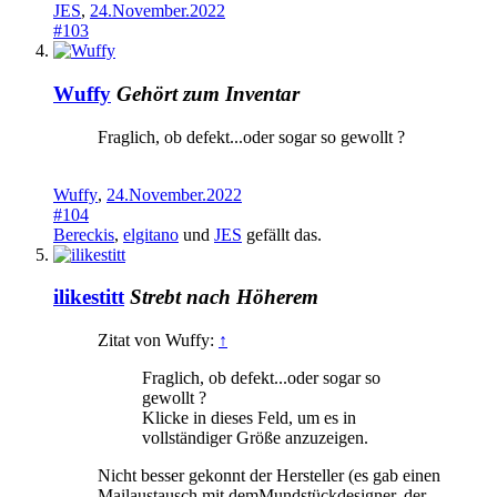
JES
,
24.November.2022
#103
Wuffy
Gehört zum Inventar
Fraglich, ob defekt...oder sogar so gewollt ?
Wuffy
,
24.November.2022
#104
Bereckis
,
elgitano
und
JES
gefällt das.
ilikestitt
Strebt nach Höherem
Zitat von Wuffy:
↑
Fraglich, ob defekt...oder sogar so
gewollt ?
Klicke in dieses Feld, um es in
vollständiger Größe anzuzeigen.
Nicht besser gekonnt der Hersteller (es gab einen
Mailaustausch mit demMundstückdesigner, der