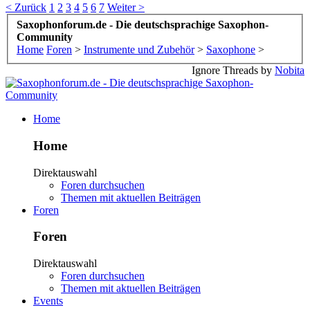
< Zurück
1
2
3
4
5
6
7
Weiter >
Saxophonforum.de - Die deutschsprachige Saxophon-
Community
Home
Foren
>
Instrumente und Zubehör
>
Saxophone
>
Ignore Threads by
Nobita
Home
Home
Direktauswahl
Foren durchsuchen
Themen mit aktuellen Beiträgen
Foren
Foren
Direktauswahl
Foren durchsuchen
Themen mit aktuellen Beiträgen
Events