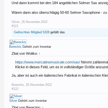
Und dann kommt bei den 184 angeblichen Selmer Sax anzeig
Wären dann also überschlägig 50-60 Selmer Saxophone - zu
Silver
,
25.November.2022
#121
Gelöschtes Mitglied 5328
gefällt das.
Bereckis
Gehört zum Inventar
Zitat von Woliko:
↑
https://www.mercatinomusicale.com/sax/
Nimmt zahlenmäßi
Klicke in dieses Feld, um es in vollständiger Größe anzuze
Ja, aber ist auch ein italienisches Fabrikat in italienischen Kl
Bereckis
,
25.November.2022
#122
Silver
Gehört zum Inventar
Zitat von Bereckis:
↑