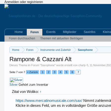
Anmelden oder registrieren
Home
Events
Mitglieder
Saxinfos
Klein
Foren
Foren durchsuchen
Themen mit aktuellen Beiträgen
Home
Foren
Instrumente und Zubehör
Saxophone
Rampone & Cazzani Alt
Dieses Thema im Forum "
Saxophone
" wurde erstellt von
charly-5
,
11.November.202
Seite 7 von 7
< Zurück
1
2
3
4
5
6
7
Silver
Gehört zum Inventar
Zitat von Woliko:
↑
https://www.mercatinomusicale.com/sax/
Nimmt zahlenmäßi
Klicke in dieses Feld, um es in vollständiger Größe anzuze