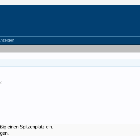
anzeigen
2
.
g einen Spitzenplatz ein.
igen.