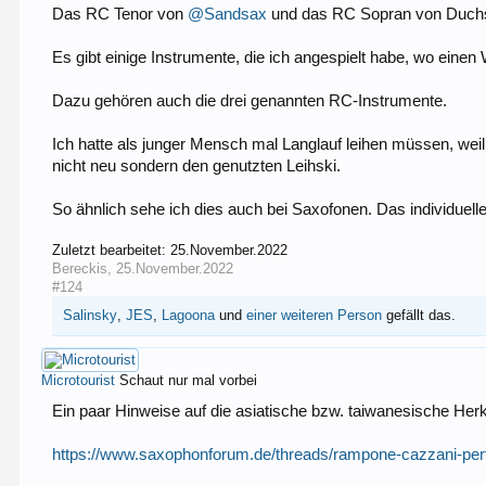
Das RC Tenor von
@Sandsax
und das RC Sopran von Duchst
Es gibt einige Instrumente, die ich angespielt habe, wo einen 
Dazu gehören auch die drei genannten RC-Instrumente.
Ich hatte als junger Mensch mal Langlauf leihen müssen, weil
nicht neu sondern den genutzten Leihski.
So ähnlich sehe ich dies auch bei Saxofonen. Das individuelle 
Zuletzt bearbeitet:
25.November.2022
Bereckis
,
25.November.2022
#124
Salinsky
,
JES
,
Lagoona
und
einer weiteren Person
gefällt das.
Microtourist
Schaut nur mal vorbei
Ein paar Hinweise auf die asiatische bzw. taiwanesische Her
https://www.saxophonforum.de/threads/rampone-cazzani-per