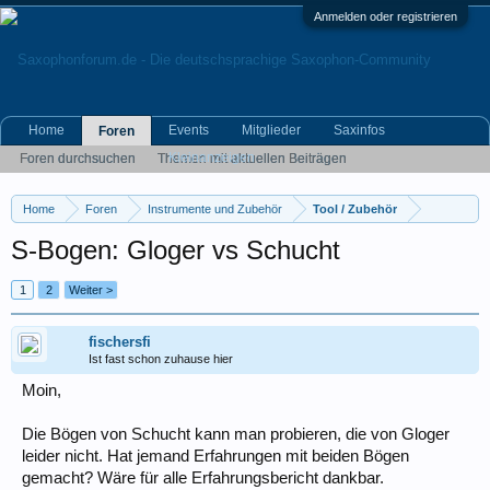
Anmelden oder registrieren
Home
Events
Mitglieder
Saxinfos
Foren
Kleinanzeigen
Foren durchsuchen
Themen mit aktuellen Beiträgen
Home
Foren
Instrumente und Zubehör
Tool / Zubehör
S-Bogen: Gloger vs Schucht
1
2
Weiter >
fischersfi
Ist fast schon zuhause hier
Moin,
Die Bögen von Schucht kann man probieren, die von Gloger
leider nicht. Hat jemand Erfahrungen mit beiden Bögen
gemacht? Wäre für alle Erfahrungsbericht dankbar.