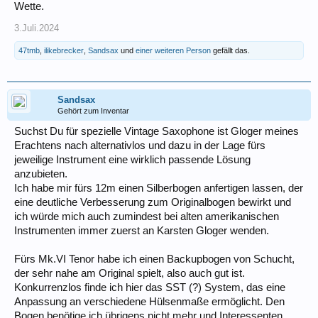
Wette.
3.Juli.2024
47tmb
,
ilikebrecker
,
Sandsax
und
einer weiteren Person
gefällt das.
Sandsax
Gehört zum Inventar
Suchst Du für spezielle Vintage Saxophone ist Gloger meines
Erachtens nach alternativlos und dazu in der Lage fürs
jeweilige Instrument eine wirklich passende Lösung
anzubieten.
Ich habe mir fürs 12m einen Silberbogen anfertigen lassen, der
eine deutliche Verbesserung zum Originalbogen bewirkt und
ich würde mich auch zumindest bei alten amerikanischen
Instrumenten immer zuerst an Karsten Gloger wenden.
Fürs Mk.VI Tenor habe ich einen Backupbogen von Schucht,
der sehr nahe am Original spielt, also auch gut ist.
Konkurrenzlos finde ich hier das SST (?) System, das eine
Anpassung an verschiedene Hülsenmaße ermöglicht. Den
Bogen benötige ich übrigens nicht mehr und Interessenten