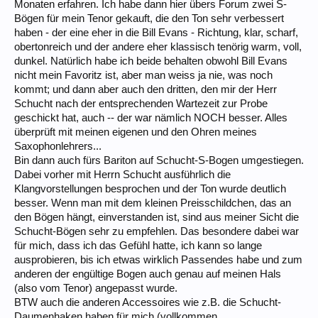
Monaten erfahren. Ich habe dann hier übers Forum zwei S-
Bögen für mein Tenor gekauft, die den Ton sehr verbessert
haben - der eine eher in die Bill Evans - Richtung, klar, scharf,
obertonreich und der andere eher klassisch tenörig warm, voll,
dunkel. Natürlich habe ich beide behalten obwohl Bill Evans
nicht mein Favoritz ist, aber man weiss ja nie, was noch
kommt; und dann aber auch den dritten, den mir der Herr
Schucht nach der entsprechenden Wartezeit zur Probe
geschickt hat, auch -- der war nämlich NOCH besser. Alles
überprüft mit meinen eigenen und den Ohren meines
Saxophonlehrers...
Bin dann auch fürs Bariton auf Schucht-S-Bogen umgestiegen.
Dabei vorher mit Herrn Schucht ausführlich die
Klangvorstellungen besprochen und der Ton wurde deutlich
besser. Wenn man mit dem kleinen Preisschildchen, das an
den Bögen hängt, einverstanden ist, sind aus meiner Sicht die
Schucht-Bögen sehr zu empfehlen. Das besondere dabei war
für mich, dass ich das Gefühl hatte, ich kann so lange
ausprobieren, bis ich etwas wirklich Passendes habe und zum
anderen der engültige Bogen auch genau auf meinen Hals
(also vom Tenor) angepasst wurde.
BTW auch die anderen Accessoires wie z.B. die Schucht-
Daumenhaken haben für mich (vollkommen