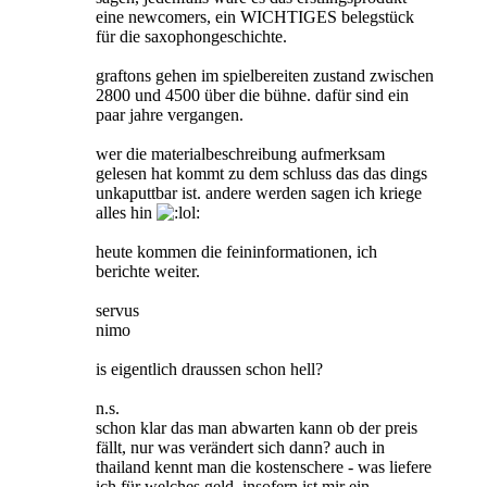
eine newcomers, ein WICHTIGES belegstück
für die saxophongeschichte.
graftons gehen im spielbereiten zustand zwischen
2800 und 4500 über die bühne. dafür sind ein
paar jahre vergangen.
wer die materialbeschreibung aufmerksam
gelesen hat kommt zu dem schluss das das dings
unkaputtbar ist. andere werden sagen ich kriege
alles hin
heute kommen die feininformationen, ich
berichte weiter.
servus
nimo
is eigentlich draussen schon hell?
n.s.
schon klar das man abwarten kann ob der preis
fällt, nur was verändert sich dann? auch in
thailand kennt man die kostenschere - was liefere
ich für welches geld. insofern ist mir ein