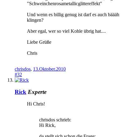
"Schweinchenrosametallicglittereffekt"
Und wenn es billig genug ist darf es auch bäääh
klingen?
Aber egal, wer so viel Kohle übrig hat....
Liebe Grüße
Chris
chrisdos
,
13.Oktober.2010
#32
Rick
Experte
Hi Chris!
chrisdos schrieb:
Hi Rick,
da stellt sich schon die Frage: