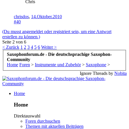
Chris
chrisdos
,
14.Oktober.2010
#40
(Du musst angemeldet oder registriert sein, um eine Antwort
erstellen zu können.)
Seite 2 von 6
< Zurück
1
2
3
4
5
6
Weiter >
Saxophonforum.de - Die deutschsprachige Saxophon-
Community
Home
Foren
>
Instrumente und Zubehör
>
Saxophone
>
Ignore Threads by
Nobita
Home
Home
Direktauswahl
Foren durchsuchen
Themen mit aktuellen Beiträgen