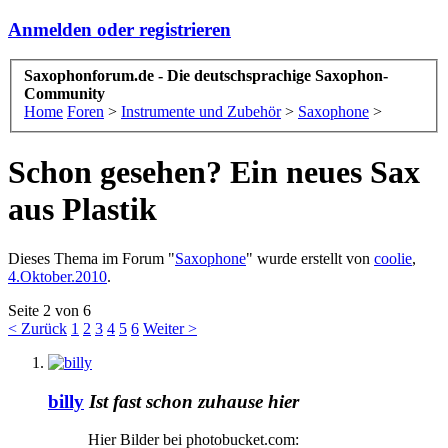
Anmelden oder registrieren
Saxophonforum.de - Die deutschsprachige Saxophon-
Community
Home
Foren
>
Instrumente und Zubehör
>
Saxophone
>
Schon gesehen? Ein neues Sax
aus Plastik
Dieses Thema im Forum "
Saxophone
" wurde erstellt von
coolie
,
4.Oktober.2010
.
Seite 2 von 6
< Zurück
1
2
3
4
5
6
Weiter >
billy
Ist fast schon zuhause hier
Hier Bilder bei photobucket.com: