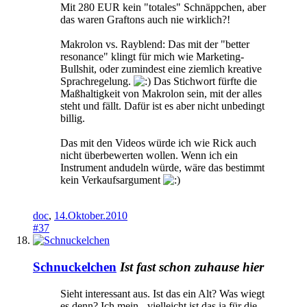
Mit 280 EUR kein "totales" Schnäppchen, aber
das waren Graftons auch nie wirklich?!
Makrolon vs. Rayblend: Das mit der "better
resonance" klingt für mich wie Marketing-
Bullshit, oder zumindest eine ziemlich kreative
Sprachregelung.
Das Stichwort fürfte die
Maßhaltigkeit von Makrolon sein, mit der alles
steht und fällt. Dafür ist es aber nicht unbedingt
billig.
Das mit den Videos würde ich wie Rick auch
nicht überbewerten wollen. Wenn ich ein
Instrument andudeln würde, wäre das bestimmt
kein Verkaufsargument
doc
,
14.Oktober.2010
#37
Schnuckelchen
Ist fast schon zuhause hier
Sieht interessant aus. Ist das ein Alt? Was wiegt
es denn? Ich mein - vielleicht ist das ja für die