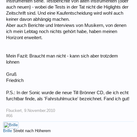
Instrumenten sehe. Testberichte von alten Instrumenten (oder
auch neuen) - wobei die Tests in der Tat nicht die Higlights der
Zeitschrift sind. Und eine Kaufentscheidung wird wohl auch
keiner davon abhängig machen.
Aber auch Berichte und Interviews von Musikern, von denen
ich mein Lebtag noch nichts gehört habe, haben meinen
Horizont erweitert.
Mein Fazit: Braucht man nicht - kann sich aber trotzdem
lohnen
Gruß
Friedrich
P.S.: In der Sonic wurde die neue Till Brönner CD, die ich echt
furchtbar finde, als 'Fahrstuhlmucke' bezeichnet. Fand ich gut!
Fbuckert
,
9.November.2010
#66
Brille
Strebt nach Höherem