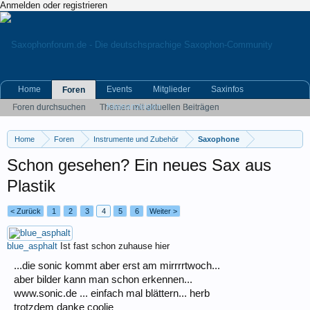
Anmelden oder registrieren
Home
Events
Mitglieder
Saxinfos
Foren
Kleinanzeigen
Foren durchsuchen
Themen mit aktuellen Beiträgen
Home
Foren
Instrumente und Zubehör
Saxophone
Schon gesehen? Ein neues Sax aus
Plastik
< Zurück
1
2
3
4
5
6
Weiter >
blue_asphalt
Ist fast schon zuhause hier
...die sonic kommt aber erst am mirrrrtwoch...
aber bilder kann man schon erkennen...
www.sonic.de ... einfach mal blättern... herb
trotzdem danke coolie