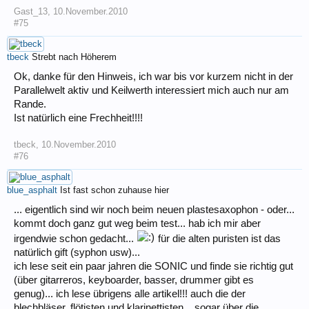
Gast_13
,
10.November.2010
#75
tbeck
Strebt nach Höherem
Ok, danke für den Hinweis, ich war bis vor kurzem nicht in der
Parallelwelt aktiv und Keilwerth interessiert mich auch nur am
Rande.
Ist natürlich eine Frechheit!!!!
tbeck
,
10.November.2010
#76
blue_asphalt
Ist fast schon zuhause hier
... eigentlich sind wir noch beim neuen plastesaxophon - oder...
kommt doch ganz gut weg beim test... hab ich mir aber
irgendwie schon gedacht...
für die alten puristen ist das
natürlich gift (syphon usw)...
ich lese seit ein paar jahren die SONIC und finde sie richtig gut
(über gitarreros, keyboarder, basser, drummer gibt es
genug)... ich lese übrigens alle artikel!!! auch die der
blechbläser, flötisten und klarinettisten... sogar über die