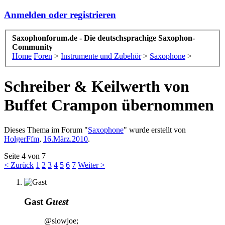
Anmelden oder registrieren
Saxophonforum.de - Die deutschsprachige Saxophon-
Community
Home
Foren
>
Instrumente und Zubehör
>
Saxophone
>
Schreiber & Keilwerth von
Buffet Crampon übernommen
Dieses Thema im Forum "
Saxophone
" wurde erstellt von
HolgerFfm
,
16.März.2010
.
Seite 4 von 7
< Zurück
1
2
3
4
5
6
7
Weiter >
Gast
Guest
@slowjoe;