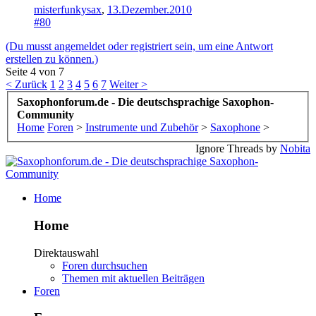
misterfunkysax
,
13.Dezember.2010
#80
(Du musst angemeldet oder registriert sein, um eine Antwort
erstellen zu können.)
Seite 4 von 7
< Zurück
1
2
3
4
5
6
7
Weiter >
Saxophonforum.de - Die deutschsprachige Saxophon-
Community
Home
Foren
>
Instrumente und Zubehör
>
Saxophone
>
Ignore Threads by
Nobita
Home
Home
Direktauswahl
Foren durchsuchen
Themen mit aktuellen Beiträgen
Foren